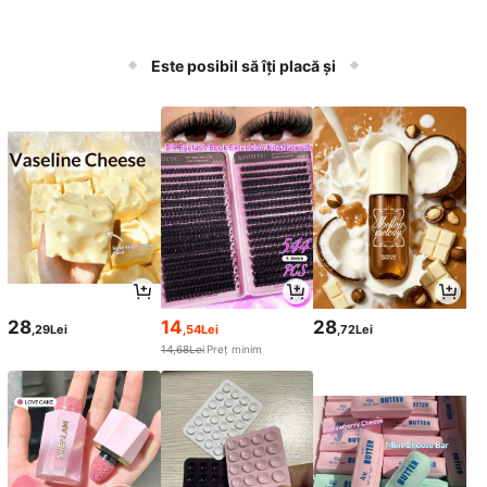
Este posibil să îți placă și
28
14
28
,29Lei
,54Lei
,72Lei
14,68Lei
Preț minim