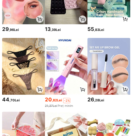
29
13
55
,96Lei
,39Lei
,83Lei
44
20
26
,70Lei
,82Lei
,28Lei
-2%
21,37Lei
Preț minim