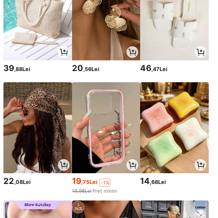
39
20
46
,88Lei
,56Lei
,47Lei
22
19
14
,08Lei
,75Lei
,68Lei
-1%
19,98Lei
Preț minim