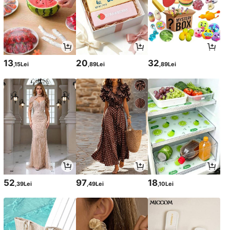
13
20
32
,15Lei
,89Lei
,89Lei
52
97
18
,39Lei
,49Lei
,10Lei