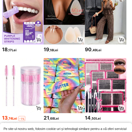
18
19
90
,17Lei
,18Lei
,49Lei
13
21
14
,74Lei
,68Lei
,50Lei
-1%
13,88Lei
Preț minim
Pe site-ul nostru web, folosim cookie-uri și tehnologii similare pentru a vă oferi serviciul