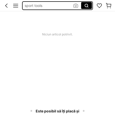
gantera 3 kg
bicicleta para ejercicio
ciclette da camera pieghevole
bicicleta fitness
Niciun articol potrivit.
Este posibil să îți placă și