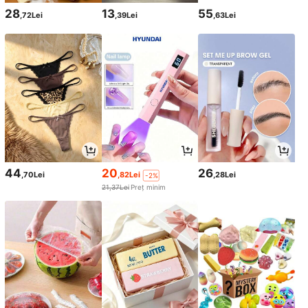
28
13
55
,72Lei
,39Lei
,63Lei
44
20
26
,70Lei
,82Lei
,28Lei
-2%
21,37Lei
Preț minim