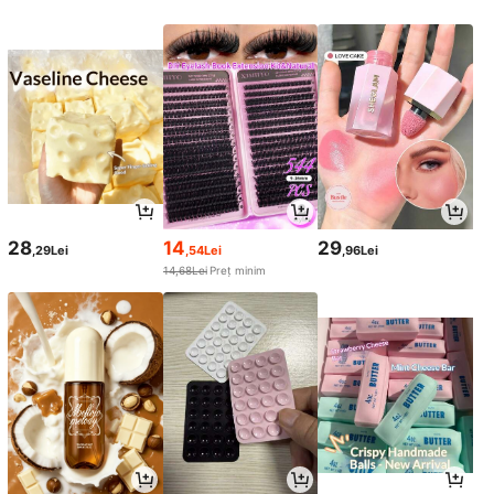
28
14
29
,29Lei
,54Lei
,96Lei
14,68Lei
Preț minim