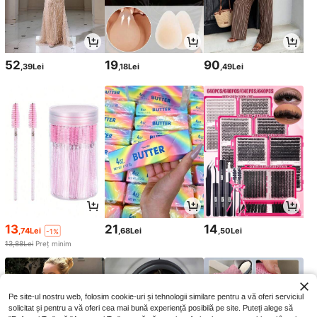
52
19
90
,39Lei
,18Lei
,49Lei
13
21
14
,74Lei
,68Lei
,50Lei
-1%
13,88Lei
Preț minim
Pe site-ul nostru web, folosim cookie-uri și tehnologii similare pentru a vă oferi serviciul
solicitat și pentru a vă oferi cea mai bună experiență posibilă pe site. Puteți alege să