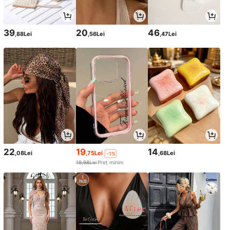
39
20
46
,88Lei
,56Lei
,47Lei
22
19
14
,08Lei
,75Lei
,68Lei
-1%
19,98Lei
Preț minim