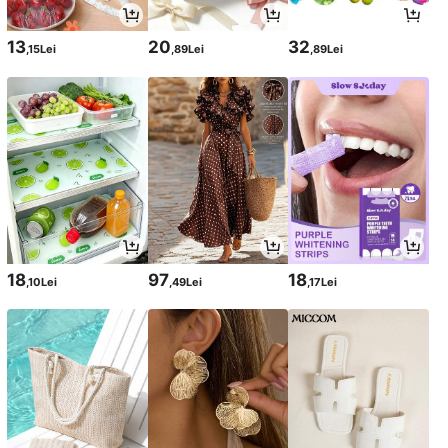
13
20
32
,15Lei
,89Lei
,89Lei
18
97
18
,10Lei
,49Lei
,17Lei