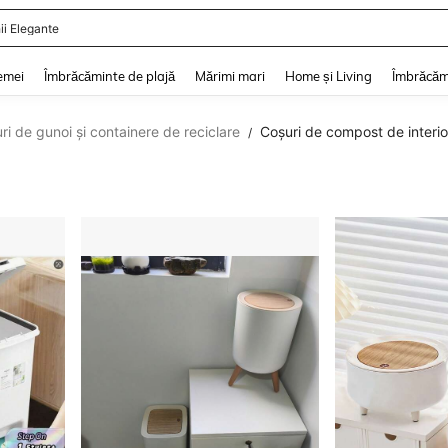
ii Elegante
and down arrow keys to navigate search Căutare recentă and Descoperire Căutar
emei
Îmbrăcăminte de plajă
Mărimi mari
Home și Living
Îmbrăcăm
ri de gunoi și containere de reciclare
Coșuri de compost de interio
/