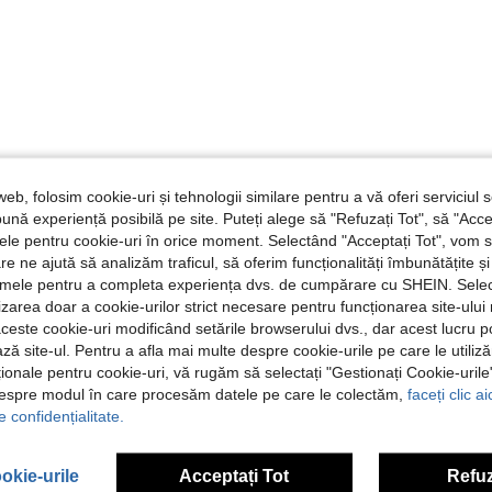
web, folosim cookie-uri și tehnologii similare pentru a vă oferi serviciul so
ună experiență posibilă pe site. Puteți alege să "Refuzați Tot", să "Acce
nțele pentru cookie-uri în orice moment. Selectând "Acceptați Tot", vom 
are ne ajută să analizăm traficul, să oferim funcționalități îmbunătățite 
lamele pentru a completa experiența dvs. de cumpărare cu SHEIN. Sele
ilizarea doar a cookie-urilor strict necesare pentru funcționarea site-ului
aceste cookie-uri modificând setările browserului dvs., dar acest lucru 
ză site-ul. Pentru a afla mai multe despre cookie-urile pe care le utiliz
ționale pentru cookie-uri, vă rugăm să selectați "Gestionați Cookie-uril
despre modul în care procesăm datele pe care le colectăm,
faceți clic a
e confidențialitate.
okie-urile
Acceptați Tot
Refuz