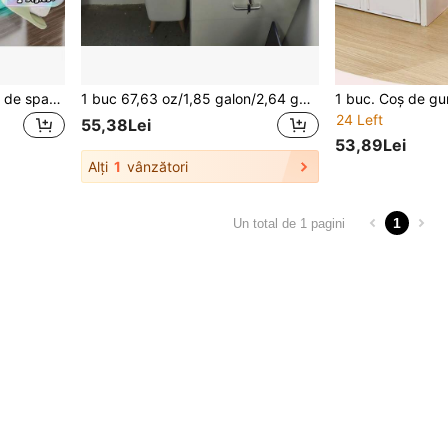
Coș de gunoi economisitor de spațiu, cu acționare prin pedală, care poate fi apăsat și călcat, cu capacitate mare, potrivit pentru bucătării/băi, durabil, coș de compostare pentru interior și cutie de depozitare pentru casă, operare fără mâini prin apăsare și călcat
1 buc 67,63 oz/1,85 galon/2,64 galoane Coș de gunoi simplu, coș de gunoi alb cu picioare la modă, coș de hârtie, coș de gunoi de birou cu capac, pentru sufragerie, dormitor, bucătărie, baie, birou
24 Left
55,38Lei
53,89Lei
Alți
1
vânzători
1
Un total de 1 pagini