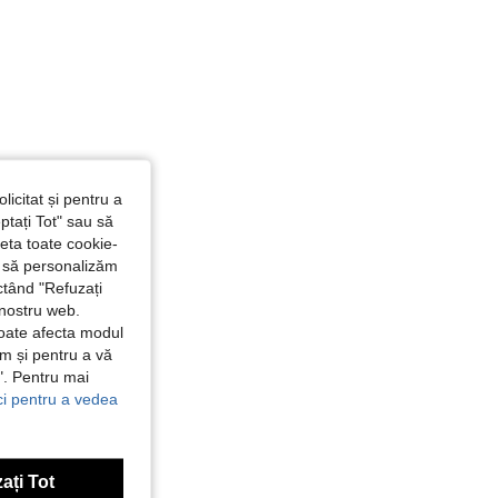
licitat și pentru a
ptați Tot" sau să
seta toate cookie-
și să personalizăm
ctând "Refuzați
 nostru web.
poate afecta modul
ăm și pentru a vă
e". Pentru mai
ici pentru a vedea
ați Tot