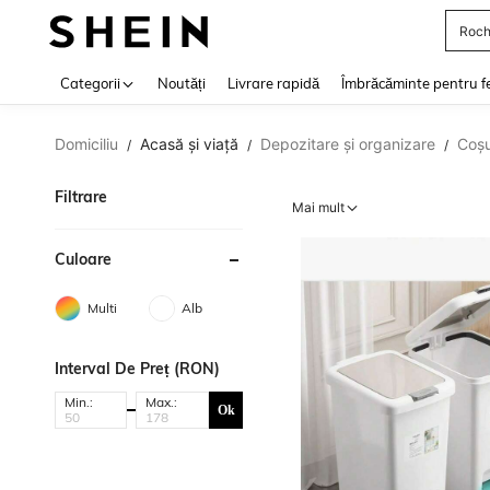
Roch
Use up 
Categorii
Noutăți
Livrare rapidă
Îmbrăcăminte pentru f
Domiciliu
Acasă și viață
Depozitare și organizare
Coșu
/
/
/
Filtrare
Mai mult
Culoare
Multi
Alb
Interval De Preț (RON)
Min.:
Max.:
Ok