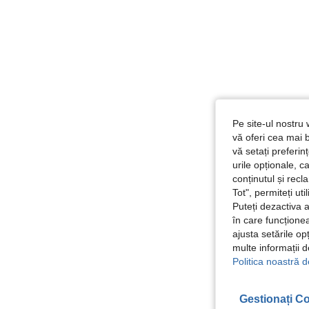
Pe site-ul nostru 
vă oferi cea mai b
vă setați preferi
urile opționale, c
conținutul și rec
Tot", permiteți ut
Puteți dezactiva 
în care funcționea
ajusta setările op
multe informații 
Politica noastră d
Gestionați Co