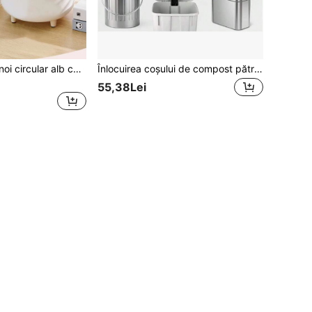
1 buc. Coș de gunoi circular alb cu presare, coș de gunoi cu capac cu presare, cutie de depozitare pentru birou și containere de depozitare, cutie de depozitare pentru dormitor pentru școală, noptieră, cutie de depozitare pentru accesorii de păr de mare capacitate, bandă pentru cap, cutie de depozitare cu cleme, coș de gunoi alb rezistent la câini pentru bucătărie, dormitor, baie, sufragerie, birou, întoarcerea la școală. Crăciun
Înlocuirea coșului de compost pătrat, filtru de carbon activ, potrivit pentru coșul de compost din bucătărie interioară, blat și coș de reciclare, filtru de aer de control al mirosurilor de înaltă calitate
55,38Lei