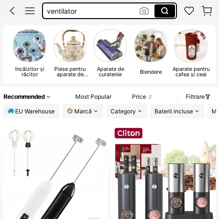
aspirator
mini fridge
aparat de vidat
Încălzitor și
Piese pentru
Aparate de
Aparate pentru
A
Blendere
răcitor
aparate de
curatenie
cafea și ceai
el
bucătărie
Recommended
Most Popular
Price
Filtrare
EU Warehouse
Marcă
Category
Baterii incluse
Ma