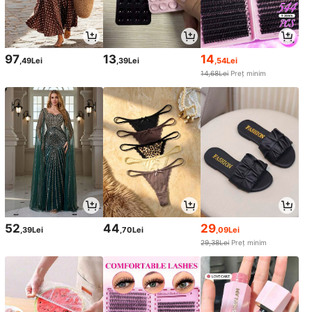
97
13
14
,49Lei
,39Lei
,54Lei
14,68Lei
Preț minim
52
44
29
,39Lei
,70Lei
,09Lei
29,38Lei
Preț minim