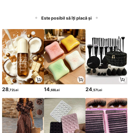
Este posibil să îți placă și
28
14
24
,72Lei
,68Lei
,57Lei