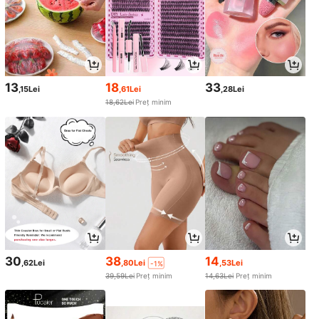
13
18
33
,15Lei
,61Lei
,28Lei
18,62Lei
Preț minim
30
38
14
,62Lei
,80Lei
,53Lei
-1%
39,59Lei
Preț minim
14,63Lei
Preț minim