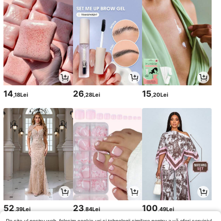
14
26
15
,18Lei
,28Lei
,20Lei
52
23
100
,39Lei
,84Lei
,49Lei