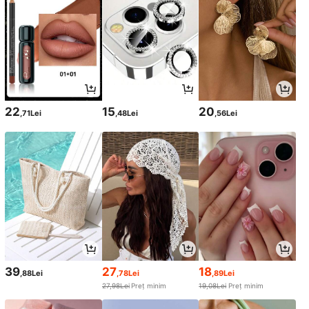
22
15
20
,71Lei
,48Lei
,56Lei
39
27
18
,88Lei
,78Lei
,89Lei
27,98Lei
Preț minim
19,08Lei
Preț minim