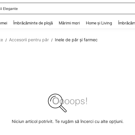
ii Elegante
and down arrow keys to navigate search Căutare recentă and Descoperire Căutar
emei
Îmbrăcăminte de plajă
Mărimi mari
Home și Living
Îmbrăcăm
țe
Accesorii pentru păr
Inele de păr și farmec
/
/
Niciun articol potrivit. Te rugăm să încerci cu alte opțiuni.