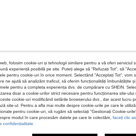
web, folosim cookie-uri și tehnologii similare pentru a vă oferi serviciul so
ună experiență posibilă pe site. Puteți alege să "Refuzați Tot", să "Acce
nțele pentru cookie-uri în orice moment. Selectând "Acceptați Tot", vom 
are ne ajută să analizăm traficul, să oferim funcționalități îmbunătățite 
lamele pentru a completa experiența dvs. de cumpărare cu SHEIN. Sele
ilizarea doar a cookie-urilor strict necesare pentru funcționarea site-ului
aceste cookie-uri modificând setările browserului dvs., dar acest lucru 
ză site-ul. Pentru a afla mai multe despre cookie-urile pe care le utiliz
ționale pentru cookie-uri, vă rugăm să selectați "Gestionați Cookie-uril
despre modul în care procesăm datele pe care le colectăm,
faceți clic a
e confidențialitate.