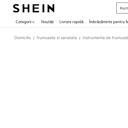
Roch
Use up 
Categorii
Noutăți
Livrare rapidă
Îmbrăcăminte pentru f
Domiciliu
frumusete si sanatate
Instrumente de frumuse
/
/