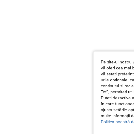
Pe site-ul nostru 
vă oferi cea mai b
vă setați preferi
urile opționale, c
conținutul și rec
Tot", permiteți ut
Puteți dezactiva 
în care funcționea
ajusta setările op
multe informații 
Politica noastră d