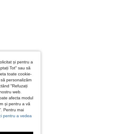
licitat și pentru a
ptați Tot" sau să
seta toate cookie-
și să personalizăm
ctând "Refuzați
 nostru web.
poate afecta modul
ăm și pentru a vă
e". Pentru mai
ici pentru a vedea