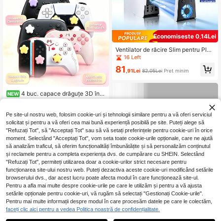
Economisește 0,14Lei
Ventilator de răcire Slim pentru Play
Station 5 Slim Disc/consola digitală
16 Left
- 2 viteze reglabile, silențios, zgom
81
ot redus, răcire eficientă cu lumini L
,91Lei
82,05Lei
Preț minim
ED, port USB, accesoriu compact p
entru jocuri Plug & Play
4 buc. capace drăguțe 3D în f
NEW
ormă de stea din silicon pentru joyst
9 Left
ick, husă de protecție compatibilă c
42
u Switch 2/Switch OLED/, P4, P5, c
Pe site-ul nostru web, folosim cookie-uri și tehnologii similare pentru a vă oferi serviciul
,08Lei
ontroller, accesoriu moale antiderap
solicitat și pentru a vă oferi cea mai bună experiență posibilă pe site. Puteți alege să
ant pentru consolă de jocuri Joyco
"Refuzați Tot", să "Acceptați Tot" sau să vă setați preferințele pentru cookie-uri în orice
n, mai multe variante de culori past
moment. Selectând "Acceptați Tot", vom seta toate cookie-urile opționale, care ne ajută
elate: roz, galben, mov, alb
să analizăm traficul, să oferim funcționalități îmbunătățite și să personalizăm conținutul
și reclamele pentru a completa experiența dvs. de cumpărare cu SHEIN. Selectând
"Refuzați Tot", permiteți utilizarea doar a cookie-urilor strict necesare pentru
funcționarea site-ului nostru web. Puteți dezactiva aceste cookie-uri modificând setările
browserului dvs., dar acest lucru poate afecta modul în care funcționează site-ul.
Pentru a afla mai multe despre cookie-urile pe care le utilizăm și pentru a vă ajusta
setările opționale pentru cookie-uri, vă rugăm să selectați "Gestionați Cookie-urile".
Pentru mai multe informații despre modul în care procesăm datele pe care le colectăm,
faceți clic aici pentru a vedea Politica noastră de confidențialitate.
1
0