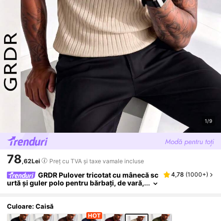
1/9
78
,62Lei
Preț cu TVA și taxe vamale incluse
GRDR Pulover tricotat cu mânecă sc
4,78
(
1000+
)
urtă și guler polo pentru bărbați, de vară,
în culoare solidă, potrivit pentru ieșirile
de vară, esențial pentru un stil la modă
Culoare: Caisă