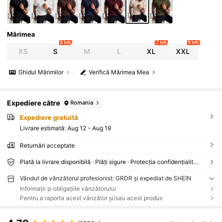
Mărimea
8 left
7 left
9 left
XS
S
M
L
XL
XXL
Ghidul Mărimilor
Verifică Mărimea Mea
Expediere către
Romania
Expediere gratuită
Livrare estimată:
Aug 12 - Aug 19
Returnări acceptate
Plată la livrare disponibilă · Plăți sigure · Protecția confidențialității
Vândut de vânzătorul profesionist: GRDR și expediat de SHEIN
Informații și obligațiile vânzătorului
Pentru a raporta acest vânzător și/sau acest produs