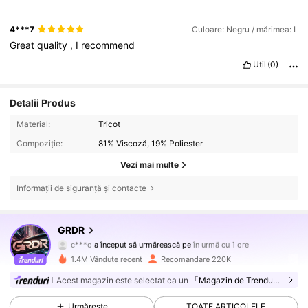
4***7
Culoare: Negru / mărimea: L
Great
quality
,
I
recommend
Util
(0)
Detalii Produs
Material:
Tricot
Compoziție:
81% Viscoză, 19% Poliester
Vezi mai multe
Informații de siguranță și contacte
173K Urmăritori
4,74
GRDR
c***o
a început să urmărească pe
în urmă cu 1 ore
i***0
navighează
173K Urmăritori
4,74
1.4M Vândute recent
Recomandare 220K
Acest magazin este selectat ca un
「Magazin de Trenduri」
173K Urmăritori
4,74
Urmărește
TOATE ARTICOLELE