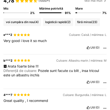
4,78
(1000+)
Vezi mai mult
Mic
Mărime potrivită
Mare
2%
91%
7%
voi cumpăra din nou
(4)
logistică rapidă
(2)
fără miros
(23)
e***2
Culoare: Caisă / mărimea: L
Very
good
i
love
it
so
much
Util
(0)
b***2
Culoare: Albastru marin / mărimea: M
Arata
foarte
bine
!!!
Diferență de culoare:
Pozele
sunt
facute
cu
blit
,
insa
tricoul
este
un
albastru
inchis
Util
(0)
4***7
Culoare: Burgundia / mărimea: L
Great
quality
,
I
recommend
Util
(0)