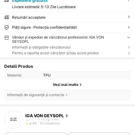
Expediere gratuită
Livrare estimată:
5-13 Zile Lucrătoare
Returnări acceptate
Plăți sigure · Protecția confidențialității
Vândut și expediat de vânzătorul profesionist: IGA VON
GEYSOPL
Informații și obligațiile vânzătorului
Pentru a raporta acest vânzător și/sau acest produs
Detalii Produs
Material:
TPU
Vezi mai multe
Informații de siguranță și contacte
10 Urmăritori
4,85
IGA VON GEYSOPL
s***s
navighează
10 Urmăritori
4,85