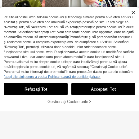
ntru uz personal, husă de telefon dr
ăguță, versiune internațională, nu v
ersiunea domestică, cadou de prim
ăvară, husă de telefon coquette
Pe site-ul nostru web, folosim cookie-uri și tehnologii similare pentru a vă oferi serviciul
solicitat și pentru a vă oferi cea mai bună experiență posibilă pe site. Puteți alege să
"Refuzați Tot", să "Acceptați Tot" sau să vă setați preferințele pentru cookie-uri în orice
Huse transparentă pe
moment. Selectând "Acceptați Tot", vom seta toate cookie-urile opționale, care ne ajută
EU Warehouse
36
ntru telefon mobil cu desen animat t
să analizăm traficul, să oferim funcționalități îmbunătățite și să personalizăm conținutul
,00Lei
ip doodle cu o fată, din TPU moale,
și reclamele pentru a completa experiența dvs. de cumpărare cu SHEIN. Selectând
complet închizătoare, cu imprimare
"Refuzați Tot", permiteți utilizarea doar a cookie-urilor strict necesare pentru
clară și precisă, potrivită pentru băr
funcționarea site-ului nostru web. Puteți dezactiva aceste cookie-uri modificând setările
bați și femei, compatibilă cu 17 Pro
browserului dvs., dar acest lucru poate afecta modul în care funcționează site-ul.
Max, 16, 15, 14, 13, 12 și 11
Pentru a afla mai multe despre cookie-urile pe care le utilizăm și pentru a vă ajusta
setările opționale pentru cookie-uri, vă rugăm să selectați "Gestionați Cookie-urile".
15
Pentru mai multe informații despre modul în care procesăm datele pe care le colectăm,
Carcasă de telefon la modă minimal
faceți clic aici pentru a vedea Politica noastră de confidențialitate.
19
istă cu valuri asimetrice, model asi
,18Lei
metric 3D verde, culoare solidă, co
Refuzați Tot
Acceptați Tot
mpatibilă cu 17 Pro Max/17 Pro/17 A
ir/17/16 Pro Max/16/16 Pro/16 Plus/1
5/15 Pro Max/15 Pro/11/12/13/14 Pr
Gestionați Cookie-urile
Cumpără acum
ADAUGĂ ÎN COȘ
o Max/11 Pro/11 Pro Max/12 Pro/12
Pro Max/13 Pro/13 Pro Max/14 Pro/
14 Pro Max, carcasă moale, elegant
ă și creativă, cadou de primăvară p
entru ziua de naștere, petrecere de
aniversare