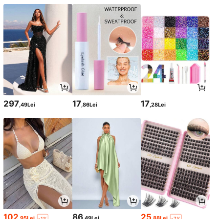
297
17
17
,49Lei
,86Lei
,28Lei
102
86
25
,95Lei
,49Lei
,88Lei
-1%
-7%