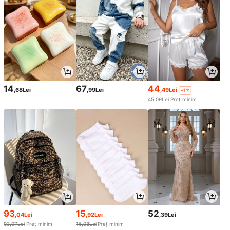
14
67
44
,68Lei
,99Lei
,49Lei
-1%
45,09Lei
Preț minim
93
15
52
,04Lei
,92Lei
,39Lei
93,07Lei
Preț minim
16,08Lei
Preț minim