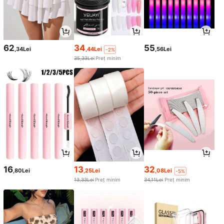
62
34
55
,34Lei
,44Lei
,56Lei
-2%
35,33Lei
Preț minim
16
13
32
,80Lei
,25Lei
,08Lei
-5%
13,33Lei
Preț minim
34,11Lei
Preț minim