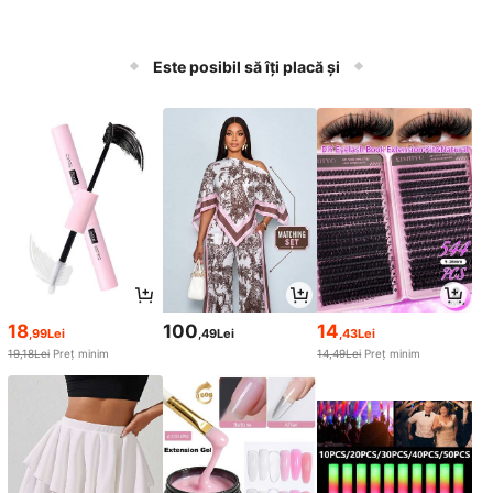
Este posibil să îți placă și
18
100
14
,99Lei
,49Lei
,43Lei
19,18Lei
Preț minim
14,49Lei
Preț minim