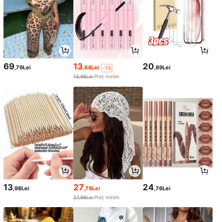
69
13
20
,79Lei
,84Lei
,89Lei
-1%
13,98Lei
Preț minim
13
27
24
,98Lei
,78Lei
,76Lei
27,98Lei
Preț minim