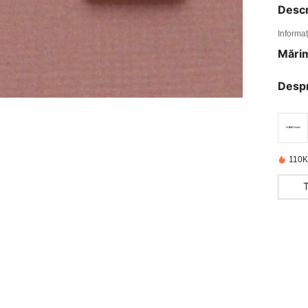
Descr
Informaț
Mărim
Desp
110K