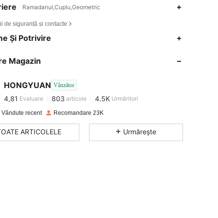
iere
Ramadanul,Cuplu,Geometric
ii de siguranță și contacte
e Și Potrivire
4,81
803
4.5K
re Magazin
4,81
803
4.5K
HONGYUAN
Vânzător
4,81
803
4.5K
Evaluare
articole
Urmăritori
c***c
a plătit
în urmă cu 1 zi
 Vândute recent
Recomandare 23K
4,81
803
4.5K
TOATE ARTICOLELE
Urmărește
4,81
803
4.5K
4,81
803
4.5K
4,81
803
4.5K