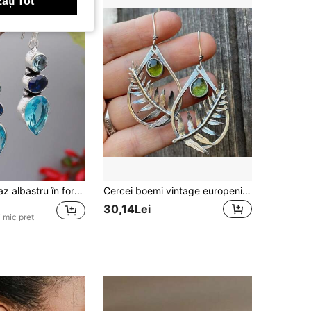
ați Tot
Cercei cu topaz albastru în formă de lacrimă, stil boem, placări argintii, hipoalergeni, cercei de modă pentru femei cu pietre prețioase
Cercei boemi vintage europeni și americani cu frunze, stil occidental personalizat cu incrustație de zirconiu sintetic verde, accesoriu de nișă, potriviți pentru vacanță la plajă, ownwear, petreceri hippie, întâlniri și ieșiri, cadou de bijuterii cu atmosferă vintage pentru femei
30,14Lei
 mic pret