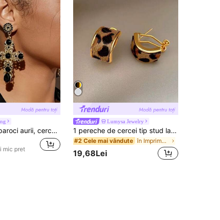
ong
Lumysa Jewelry
Cercei cruce baroci aurii, cercei vintage de lux cu cristale încorporate, stil de înaltă calitate, stil Dark Queen, atrăgători pentru banchet și petrecere
1 pereche de cercei tip stud la modă cu imprimeu leopard geometric, pentru toamnă/iarnă, pentru femei, potriviți pentru purtare zilnică, petreceri și evenimente (model aleatoriu)
în Imprimeu de leopard Cercei femei
#2 Cele mai vândute
i mic pret
19,68Lei