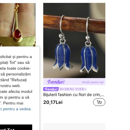
4,81
803
4.5K
4,81
803
4.5K
4,81
803
4.5K
licitat și pentru a
ptați Tot" sau să
seta toate cookie-
și să personalizăm
ctând "Refuzați
 nostru web.
2 buc. cercei lungi cu pandant, stil boem, pentru femei, potriviți pentru petreceri, nunți și purtare zilnică
CHENG YUER
poate afecta modul
Bijuterii fashion cu flori de crin, cercei pictați cu motive florale
ăm și pentru a vă
20,17Lei
e". Pentru mai
ici pentru a vedea