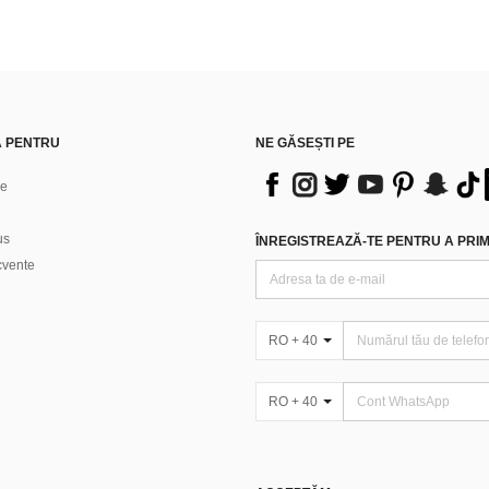
Ă PENTRU
NE GĂSEȘTI PE
ne
us
ÎNREGISTREAZĂ-TE PENTRU A PRIMI
ecvente
RO + 40
RO + 40