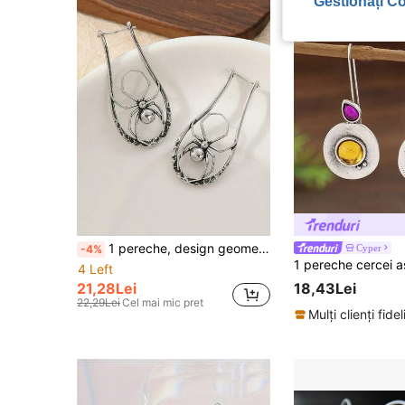
Gestionați Co
1 pereche, design geometric retro la modă, înfășurat în formă de păianjen 3D, potrivit pentru festivaluri de muzică și petreceri
Cyper
-4%
4 Left
18,43Lei
21,28Lei
22,29Lei
Cel mai mic pret
Mulți clienți fidel