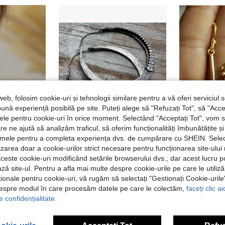
web, folosim cookie-uri și tehnologii similare pentru a vă oferi serviciul so
ună experiență posibilă pe site. Puteți alege să "Refuzați Tot", să "Acce
nțele pentru cookie-uri în orice moment. Selectând "Acceptați Tot", vom 
are ne ajută să analizăm traficul, să oferim funcționalități îmbunătățite 
lamele pentru a completa experiența dvs. de cumpărare cu SHEIN. Sele
4
ilizarea doar a cookie-urilor strict necesare pentru funcționarea site-ului
1 pereche de cercei vintage aurii asimetrici cu ciucuri lungi, pentru femei, petreceri și ocazii formale
DIYCCPC Cercei vintage pentru femei, cu aspect uzurat, design martori, stil boem, potriviți pentru purtare zilnică și în vacanță
aceste cookie-uri modificând setările browserului dvs., dar acest lucru 
în Aliaj de zinc Cercei femei atârnă
23,52Lei
19,78Lei
ză site-ul. Pentru a afla mai multe despre cookie-urile pe care le utiliz
ționale pentru cookie-uri, vă rugăm să selectați "Gestionați Cookie-uril
despre modul în care procesăm datele pe care le colectăm,
faceți clic a
e confidențialitate.