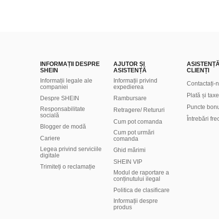
INFORMAȚII DESPRE
AJUTOR ȘI
ASISTENȚ
SHEIN
ASISTENȚĂ
CLIENȚI
Informații legale ale
Informații privind
Contactați-
companiei
expedierea
Plată și taxe
Despre SHEIN
Rambursare
Puncte bon
Responsabilitate
Retragere/ Retururi
socială
Întrebări fr
Cum pot comanda
Blogger de modă
Cum pot urmări
Cariere
comanda
Legea privind serviciile
Ghid mărimi
digitale
SHEIN VIP
Trimiteți o reclamație
Modul de raportare a
conținutului ilegal
Politica de clasificare
​Informații despre
produs