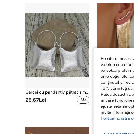
Pe site-ul nostru 
vă oferi cea mai b
vă setați preferi
urile opționale, c
conținutul și rec
Tot", permiteți ut
Cercei cu pandantiv pătrat simplu, stil boem, cercei din cupru lucrați manual, potriviți pentru călătorii și vacanțe, cadou ideal pentru prieteni (argint)
Puteți dezactiva 
#6 Cele mai vândute
25,67Lei
în care funcționea
26,56Lei
ajusta setările op
multe informații 
Politica noastră d