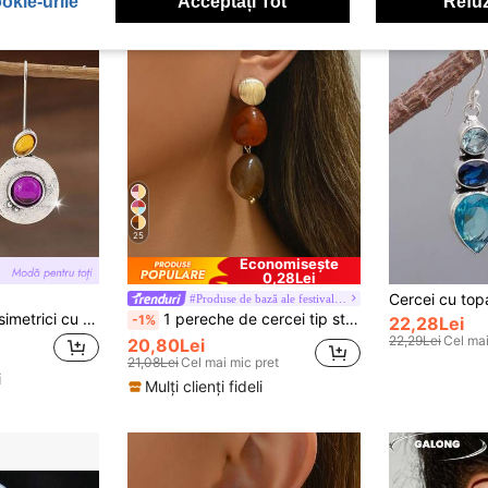
okie-urile
Acceptați Tot
Refuz
25
Economisește
0,28Lei
#Produse de bază ale festivalului
1 pereche cercei asimetrici cu pandantiv rotund cu piatră prețioasă violet minimalist la modă, cercei vintage rotunzi cu încrustații de sticlă
1 pereche de cercei tip stud eleganți, exagerați, boemi, din aur și argint, cu pandantiv din plastic cu model multicolor, stiluri asimetrice geometrice cu onduri de apă, marmură cu cerneală, piatră falsă și textură de lemn, bijuterii pentru femei pentru petrecere, vacanță, sărbători și călătorii, model aleatoriu de bile colorate, mici defecte normale la intrare
-1%
22,28Lei
22,29Lei
Cel mai
20,80Lei
21,08Lei
Cel mai mic pret
i
Mulți clienți fideli