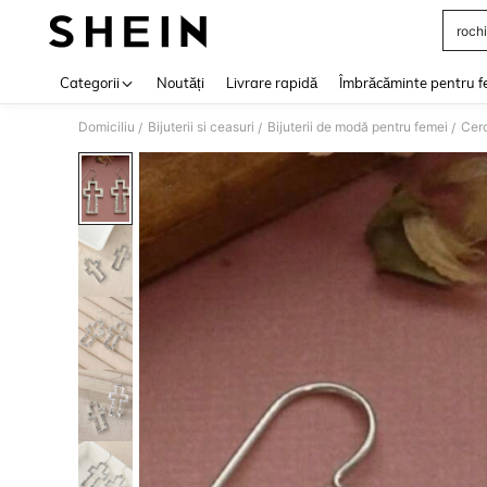
rochi
Use up 
Categorii
Noutăți
Livrare rapidă
Îmbrăcăminte pentru f
Domiciliu
Bijuterii si ceasuri
Bijuterii de modă pentru femei
Cerc
/
/
/