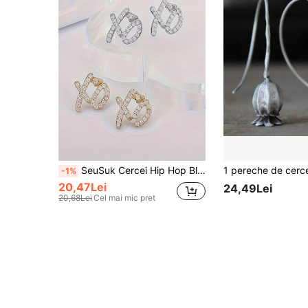
SeuSuk Cercei Hip Hop Bling Ice Out XO Letter, cercei hipoalergenici cu stras complet pentru bărbați și femei, bijuterii de modă
-1%
20,47Lei
24,49Lei
20,68Lei
Cel mai mic pret