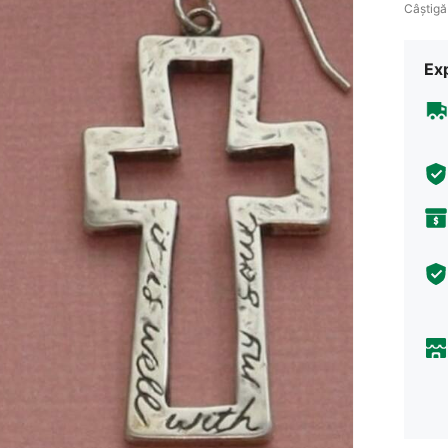
Câștigă
Ex