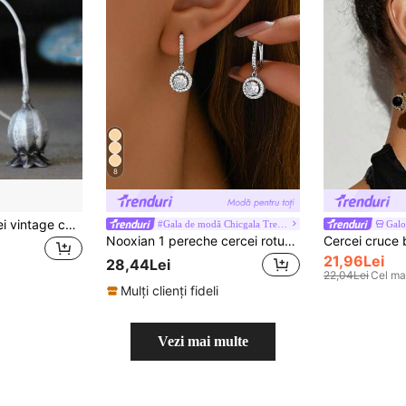
8
1 pereche de cercei vintage cu design floral, accesoriu artistic de bijuterie pentru femei, potriviți pentru purtare zilnică și vacanță, de asemenea un cadou perfect pentru ea
#Gala de modă Chicgala Trendy Must-Have
Gal
Nooxian 1 pereche cercei rotunzi și dreptunghiulari cu zirconiu, pentru femei, pentru nuntă/petrecere, cu strălucire, pentru nuntă/petrecere
21,96Lei
28,44Lei
22,04Lei
Cel ma
Mulți clienți fideli
Vezi mai multe