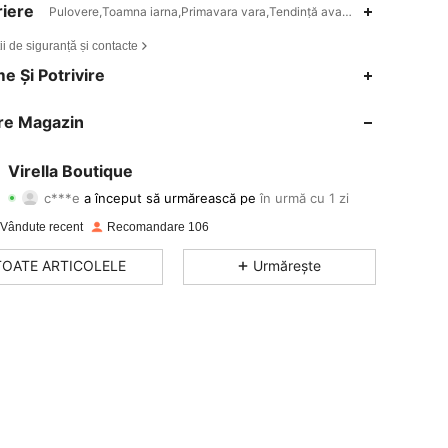
iere
Pulovere,Toamna iarna,Primavara vara,Tendință avangardă-Gotic/Pun
ii de siguranță și contacte
e Și Potrivire
re Magazin
Virella Boutique
4,60
91
208
c***e
a început să urmărească pe
în urmă cu 1 zi
4,60
91
208
 Vândute recent
Recomandare 106
TOATE ARTICOLELE
Urmărește
4,60
91
208
4,60
91
208
4,60
91
208
4,60
91
208