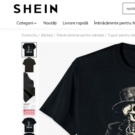
rochi
Use up 
Categorii
Noutăți
Livrare rapidă
Îmbrăcăminte pentru f
Domiciliu
Bărbați
Îmbrăcăminte pentru bărbați
Topuri pentru bă
/
/
/