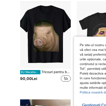
Pe site-ul nostru 
vă oferi cea mai b
vă setați preferi
urile opționale, c
conținutul și rec
10
Tot", permiteți ut
Tricouri pentru bărbați
Tricour
EU Warehouse
EU Warehouse
Puteți dezactiva 
în care funcționea
90,00Lei
95,90Lei
ajusta setările op
multe informații 
Politica noastră d
Gestionați Co