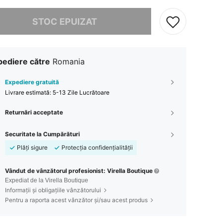
rău, articolul are stoc epuizat.
STOC EPUIZAT
pediere către
Romania
Expediere gratuită
Livrare estimată:
5-13 Zile Lucrătoare
Returnări acceptate
Securitate la Cumpărături
Plăți sigure
Protecția confidențialității
Vândut de vânzătorul profesionist: Virella Boutique
Expediat de la Virella Boutique
Informații și obligațiile vânzătorului
Pentru a raporta acest vânzător și/sau acest produs