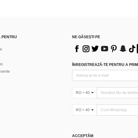
Ă PENTRU
NE GĂSEȘTI PE
ne
us
ÎNREGISTREAZĂ-TE PENTRU A PRIMI
ecvente
RO + 40
RO + 40
ACCEPTĂM