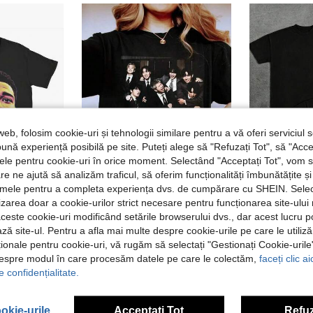
web, folosim cookie-uri și tehnologii similare pentru a vă oferi serviciul so
ună experiență posibilă pe site. Puteți alege să "Refuzați Tot", să "Acce
nțele pentru cookie-uri în orice moment. Selectând "Acceptați Tot", vom 
are ne ajută să analizăm traficul, să oferim funcționalități îmbunătățite 
lamele pentru a completa experiența dvs. de cumpărare cu SHEIN. Sele
ilizarea doar a cookie-urilor strict necesare pentru funcționarea site-ului
i pentru bărbați
Tricou vintage Idol World Tour 2026, tricou retro Ju-Ngkook, cadouri pentru fani, negru, tricou cu mânecă scurtă croială largă, tricou casual la modă cu imprimeu pe o singură parte, tricou casual cu mânecă scurtă 100% bumbac, tricou cu mânecă scurtă imprimat, streetwear, cadou de Ziua Tatălui, vară, haine de bărbat, tricou oversized, tricouri
EU Warehouse
-22%
EU Warehouse
aceste cookie-uri modificând setările browserului dvs., dar acest lucru 
67,14Lei
ză site-ul. Pentru a afla mai multe despre cookie-urile pe care le utiliz
59,00Lei
87,04Lei
Cel mai mic pret
ționale pentru cookie-uri, vă rugăm să selectați "Gestionați Cookie-uril
despre modul în care procesăm datele pe care le colectăm,
faceți clic a
e confidențialitate.
okie-urile
Acceptați Tot
Refuz