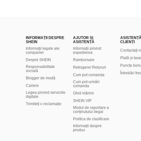
INFORMAȚII DESPRE
AJUTOR ȘI
ASISTENȚ
SHEIN
ASISTENȚĂ
CLIENȚI
Informații legale ale
Informații privind
Contactați-
companiei
expedierea
Plată și taxe
Despre SHEIN
Rambursare
Puncte bon
Responsabilitate
Retragere/ Retururi
socială
Întrebări fr
Cum pot comanda
Blogger de modă
Cum pot urmări
Cariere
comanda
Legea privind serviciile
Ghid mărimi
digitale
SHEIN VIP
Trimiteți o reclamație
Modul de raportare a
conținutului ilegal
Politica de clasificare
​Informații despre
produs