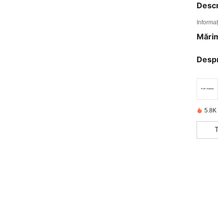
Descr
Informaț
Mărim
Desp
5.8K