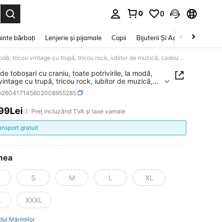
0
0
e. Press Enter to select.
inte bărbați
Lenjerie și pijamale
Copii
Bijuterii Și Accesorii
Frumu
Tricou de toboșari cu craniu, toate potrivirile, la modă, tricou vintage cu trupă, tricou rock, iubitor de muzică, cadou pentru bărbați
de toboșari cu craniu, toate potrivirile, la modă,
vintage cu trupă, tricou rock, iubitor de muzică,
pentru bărbați
m260417145602008955285
,99Lei
ICE AND AVAILABILITY
Preț incluzând TVA și taxe vamale
ansport gratuit
mea
S
M
L
XL
L
XXXL
dul Mărimilor