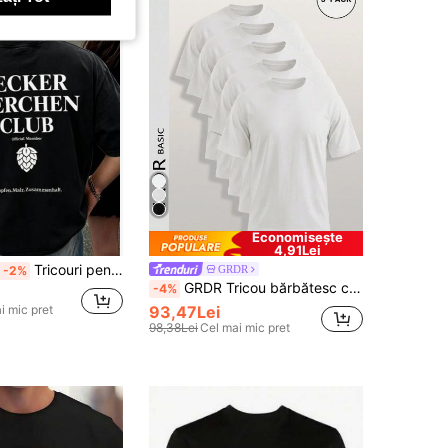
Economisește
4,91Lei
Tricouri pentru bărbați
GRDR
-2%
GRDR Tricou bărbătesc cu mânecă scurtă, culoare solidă, casual, versatil, pentru purtare zilnică
-4%
i mic pret
93,47Lei
98,38Lei
Cel mai mic pret