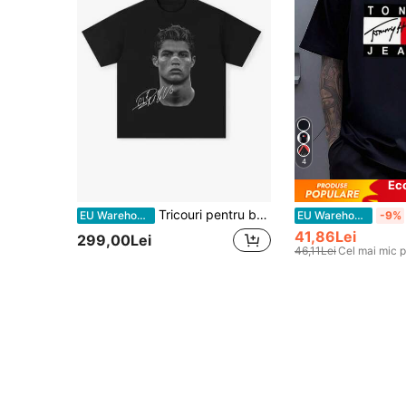
4
Ec
Tricouri pentru bărbați
EU Warehouse
EU Warehouse
-9%
41,86Lei
299,00Lei
46,11Lei
Cel mai mic p