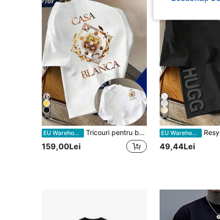
10
30
Tricouri pentru bărbați
Resyla Tricou casual la modă pentru bărbaț
EU Warehouse
EU Warehouse
159,00Lei
49,44Lei