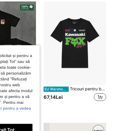
4,60
91
208
4,60
91
208
4,60
91
208
4,60
91
208
licitat și pentru a
ptați Tot" sau să
seta toate cookie-
și să personalizăm
ctând "Refuzați
 nostru web.
Tricouri pentru bărbați
Tricouri pentru bărbați
EU Warehouse
poate afecta modul
ăm și pentru a vă
67,14Lei
e". Pentru mai
ici pentru a vedea
ați Tot