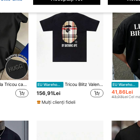
i, negru, cu guler rotund, mânecă scurtă, imprimare cu spumă în formă de litere, stil de vară
Tricou Blitz Valentine, tricou unisex cu personaje din hotel, Helluva Boss, cadou pentru fani, tricou casual de zi cu zi din bumbac, respirabil, cu mânecă scurtă și guler rotund
EU Warehouse
EU Warehouse
41,86Lei
156,91Lei
43,03Lei
Cel ma
Mulți clienți fideli