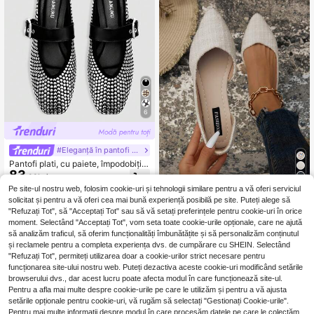
6
#Eleganță în pantofi cu talpă joasă
Pantofi plati, cu paiete, împodobiți c
83
u paiete, de ultimă generație, la mo
,38Lei
dă, drăguți pentru purtarea zilnică, r
7
Pe site-ul nostru web, folosim cookie-uri și tehnologii similare pentru a vă oferi serviciul
educeri de vară și sărbători
solicitat și pentru a vă oferi cea mai bună experiență posibilă pe site. Puteți alege să
Pantofi de damă la mo
EU Warehouse
"Refuzați Tot", să "Acceptați Tot" sau să vă setați preferințele pentru cookie-uri în orice
78
dă, toamna 2025, cu talpă plată, co
,06Lei
moment. Selectând "Acceptați Tot", vom seta toate cookie-urile opționale, care ne ajută
nfortabili și antiderapanți
să analizăm traficul, să oferim funcționalități îmbunătățite și să personalizăm conținutul
și reclamele pentru a completa experiența dvs. de cumpărare cu SHEIN. Selectând
"Refuzați Tot", permiteți utilizarea doar a cookie-urilor strict necesare pentru
funcționarea site-ului nostru web. Puteți dezactiva aceste cookie-uri modificând setările
browserului dvs., dar acest lucru poate afecta modul în care funcționează site-ul.
Pentru a afla mai multe despre cookie-urile pe care le utilizăm și pentru a vă ajusta
setările opționale pentru cookie-uri, vă rugăm să selectați "Gestionați Cookie-urile".
Pentru mai multe informații despre modul în care procesăm datele pe care le colectăm,