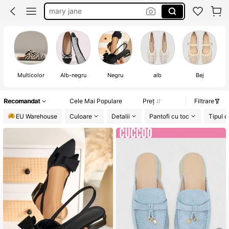
sandale
leopard shoes
balerini
Multicolor
Alb-negru
Negru
alb
Bej
Recomandat
Cele Mai Populare
Preț
Filtrare
EU Warehouse
Culoare
Detalii
Pantofi cu toc
Tipul 