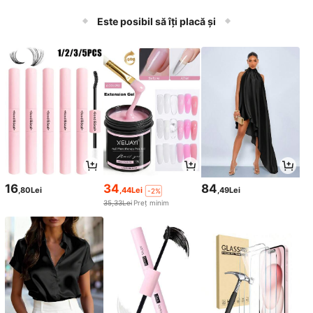
n, rezistent la uzură, zgârieturi, frec
are și pete de cerneală.
Este posibil să îți placă și
16
34
84
,80Lei
,44Lei
,49Lei
-2%
35,33Lei
Preț minim