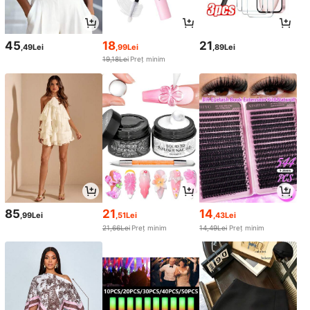
45
18
21
,49Lei
,99Lei
,89Lei
19,18Lei
Preț minim
85
21
14
,99Lei
,51Lei
,43Lei
21,66Lei
Preț minim
14,49Lei
Preț minim