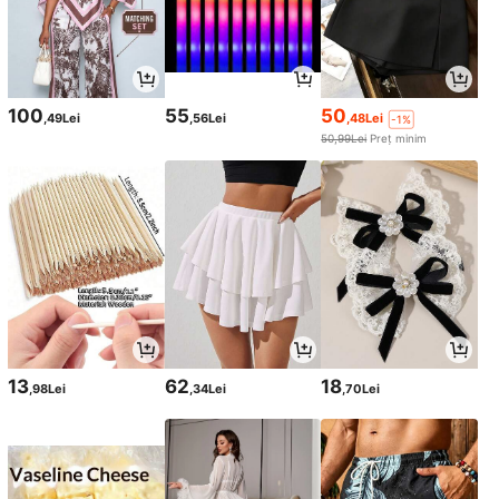
100
55
50
,49Lei
,56Lei
,48Lei
-1%
50,99Lei
Preț minim
13
62
18
,98Lei
,34Lei
,70Lei