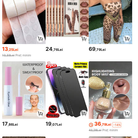
13
24
69
,25Lei
,76Lei
,79Lei
13,33Lei
Preț minim
17
19
36
,86Lei
,07Lei
,79Lei
-14%
43,28Lei
Preț minim