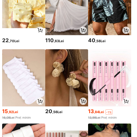
22
110
40
,70Lei
,63Lei
,58Lei
15
20
13
,92Lei
,56Lei
,84Lei
-1%
16,08Lei
Preț minim
13,98Lei
Preț minim