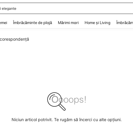
i elegante
and down arrow keys to navigate search Căutare recentă and Descoperire Căutar
emei
Îmbrăcăminte de plajă
Mărimi mari
Home și Living
Îmbrăcăm
i corespondență
Niciun articol potrivit. Te rugăm să încerci cu alte opțiuni.