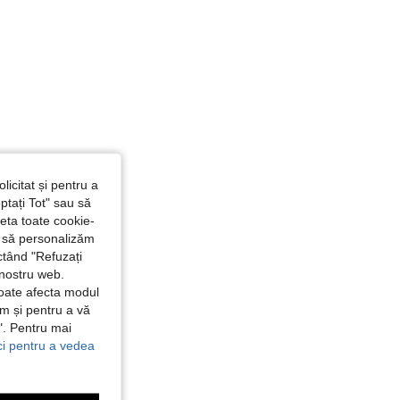
licitat și pentru a
ptați Tot" sau să
seta toate cookie-
și să personalizăm
ctând "Refuzați
 nostru web.
poate afecta modul
ăm și pentru a vă
e". Pentru mai
ici pentru a vedea