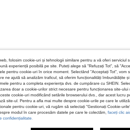
web, folosim cookie-uri și tehnologii similare pentru a vă oferi serviciul so
ună experiență posibilă pe site. Puteți alege să "Refuzați Tot", să "Acce
nțele pentru cookie-uri în orice moment. Selectând "Acceptați Tot", vom 
are ne ajută să analizăm traficul, să oferim funcționalități îmbunătățite 
lamele pentru a completa experiența dvs. de cumpărare cu SHEIN. Sele
ilizarea doar a cookie-urilor strict necesare pentru funcționarea site-ului
aceste cookie-uri modificând setările browserului dvs., dar acest lucru 
ză site-ul. Pentru a afla mai multe despre cookie-urile pe care le utiliz
ționale pentru cookie-uri, vă rugăm să selectați "Gestionați Cookie-uril
despre modul în care procesăm datele pe care le colectăm,
faceți clic a
e confidențialitate.