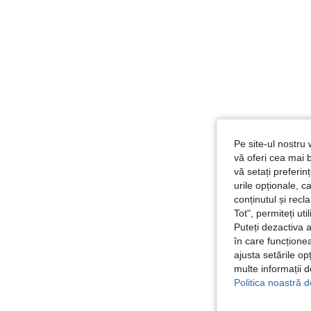
Pe site-ul nostru 
vă oferi cea mai b
vă setați preferi
urile opționale, c
conținutul și rec
Tot", permiteți ut
Puteți dezactiva 
în care funcționea
ajusta setările op
multe informații 
Politica noastră d