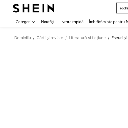
rochi
Use up 
Categorii
Noutăți
Livrare rapidă
Îmbrăcăminte pentru f
Domiciliu
Cărți și reviste
Literatură și ficțiune
Eseuri ș
/
/
/