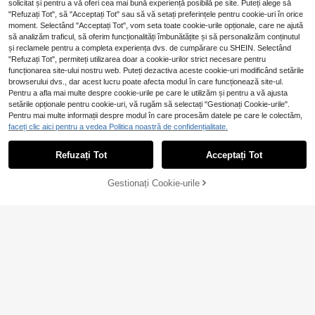
solicitat și pentru a vă oferi cea mai bună experiență posibilă pe site. Puteți alege să
"Refuzați Tot", să "Acceptați Tot" sau să vă setați preferințele pentru cookie-uri în orice
moment. Selectând "Acceptați Tot", vom seta toate cookie-urile opționale, care ne ajută
să analizăm traficul, să oferim funcționalități îmbunătățite și să personalizăm conținutul
și reclamele pentru a completa experiența dvs. de cumpărare cu SHEIN. Selectând
"Refuzați Tot", permiteți utilizarea doar a cookie-urilor strict necesare pentru
5
funcționarea site-ului nostru web. Puteți dezactiva aceste cookie-uri modificând setările
browserului dvs., dar acest lucru poate afecta modul în care funcționează site-ul.
Pentru a afla mai multe despre cookie-urile pe care le utilizăm și pentru a vă ajusta
Elitara
Coutiva
setările opționale pentru cookie-uri, vă rugăm să selectați "Gestionați Cookie-urile".
Elitara Rochie elegantă din catifea
Coutiva Rochie de se
EU Warehouse
Pentru mai multe informații despre modul în care procesăm datele pe care le colectăm,
maro, cu paiete, minimalistă, glamur
ară lungă, formală, din dantelă, pent
28 Left
224
faceți clic aici pentru a vedea Politica noastră de confidențialitate.
,99Lei
oasă, fără bretele, cu decolteu adân
ru femei (design complicat)
183
c, în formă de os de pește, cusătură
,04Lei
laterală, crăpătură înaltă și tiv drapa
Refuzați Tot
Acceptați Tot
t în formă de coadă de pește, potrivi
tă pentru întâlniri, nunți, eveniment
e, petreceri pentru persoane singur
Gestionați Cookie-urile
ADAUGĂ ÎN COȘ
e, ocazii formale