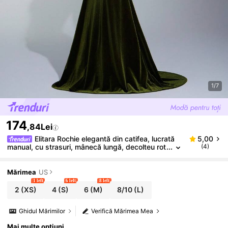
1/7
174
,84Lei
Elitara Rochie elegantă din catifea, lucrată
5,00
manual, cu strasuri, mânecă lungă, decolteu rot
(4)
und, umeri drepti, tiv tip sirenă, design asimetri
c cu strasuri, talie plisată, model sirenă, potrivită pe
ntru nunți, gale, evenimente formale, concerte, cere
Mărimea
US
monii
1 left
6 left
8 left
2
(XS)
4
(S)
6
(M)
8/10
(L)
Ghidul Mărimilor
Verifică Mărimea Mea
Mai multe opțiuni