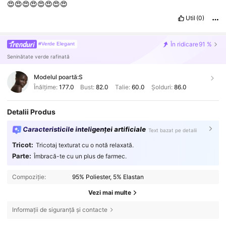
😍😍😍😍😍😍😍😍
Util
(0)
În ridicare
91 %
#Verde Elegant
Seninătate verde rafinată
Modelul poartă:
S
Înălțime:
177.0
Bust:
82.0
Talie:
60.0
Șolduri:
86.0
Detalii Produs
Caracteristicile inteligenței artificiale
Text bazat pe detalii
Tricot:
Tricotaj texturat cu o notă relaxată.
Parte:
Îmbracă-te cu un plus de farmec.
Compoziție:
95% Poliester, 5% Elastan
Vezi mai multe
Informații de siguranță și contacte