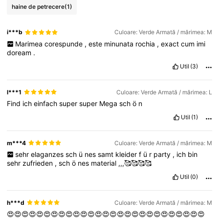
haine de petrecere
(1)
i***b
Culoare: Verde Armată / mărimea: M
Marimea
corespunde
,
este
minunata
rochia
,
exact
cum
imi
doream
.
Util
(3)
l***1
Culoare: Verde Armată / mărimea: L
Find
ich
einfach
super
super
Mega
sch
ö
n
Util
(1)
m***4
Culoare: Verde Armată / mărimea: M
sehr
elaganzes
sch
ü
nes
samt
kleider
f
ü
r
party
,
ich
bin
sehr
zufrieden
,
sch
ö
nes
material
,,,🥰🥰🥰🥰
Util
(0)
h***d
Culoare: Verde Armată / mărimea: M
😍😍😍😍😍😍😍😍😍😍😍😍😍😍😍😍😍😍😍😍😍😍😍😍😍😍😍