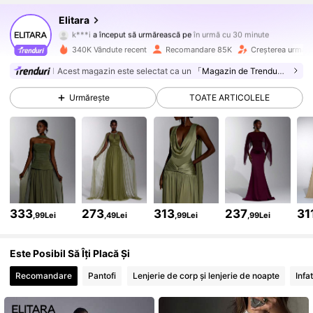
Elitara
773K Urmăritori
4,63
k***i
a început să urmărească pe
în urmă cu 30 minute
340K Vândute recent
Recomandare 85K
Creșterea urmărit
773K Urmăritori
4,63
Acest magazin este selectat ca un
「Magazin de Trenduri」
773K Urmăritori
4,63
Urmărește
TOATE ARTICOLELE
773K Urmăritori
4,63
773K Urmăritori
4,63
773K Urmăritori
4,63
333
273
313
237
31
,99Lei
,49Lei
,99Lei
,99Lei
773K Urmăritori
4,63
Este Posibil Să Îți Placă Și
773K Urmăritori
4,63
Recomandare
Pantofi
Lenjerie de corp și lenjerie de noapte
Infa
773K Urmăritori
4,63