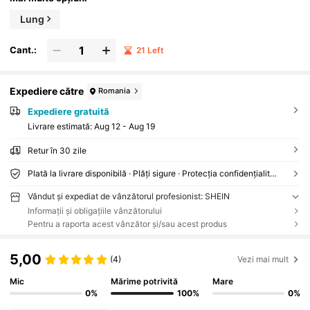
Lung
Cant.:
21 Left
Expediere către
Romania
Expediere gratuită
Livrare estimată:
Aug 12 - Aug 19
Retur în 30 zile
Plată la livrare disponibilă · Plăți sigure · Protecția confidențialității
Vândut și expediat de vânzătorul profesionist: SHEIN
Informații și obligațiile vânzătorului
Pentru a raporta acest vânzător și/sau acest produs
5,00
(4)
Vezi mai mult
Mic
Mărime potrivită
Mare
0%
100%
0%