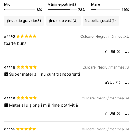
Mic
Mărime potrivită
Mare
3%
78%
19%
ținute de gravide
(8)
ținute de vară
(3)
înapoi la școală
(1)
a***0
Culoare: Negru / mărimea: XL
foarte
buna
Util
(0)
4***6
Culoare: Negru / mărimea: S
Super
material
,
nu
sunt
transparenti
Util
(1)
4***9
Culoare: Negru / mărimea: M
Material
u
ș
or
ș
i
m
ă
rime
potrivit
ă
Util
(0)
n***a
Culoare: Negru / mărimea: M