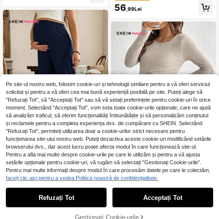
i din denim pentru femei însărcinat
56
,99Lei
e, cu buzunar, casual, versatil, pentr
u purtare zilnică, de primăvară până
în vară, costum de carnaval, navet
a, vacanță, absolvire, șic, Y2K, drăg
uț, streetwear, petrecere, nuntă, ele
gant, business casual, confortabili,
maternitate, pantaloni scurți albaștri
din denim cu bandă elastică pentru
burtă, pentru vară
Pe site-ul nostru web, folosim cookie-uri și tehnologii similare pentru a vă oferi serviciul
solicitat și pentru a vă oferi cea mai bună experiență posibilă pe site. Puteți alege să
"Refuzați Tot", să "Acceptați Tot" sau să vă setați preferințele pentru cookie-uri în orice
moment. Selectând "Acceptați Tot", vom seta toate cookie-urile opționale, care ne ajută
să analizăm traficul, să oferim funcționalități îmbunătățite și să personalizăm conținutul
și reclamele pentru a completa experiența dvs. de cumpărare cu SHEIN. Selectând
"Refuzați Tot", permiteți utilizarea doar a cookie-urilor strict necesare pentru
funcționarea site-ului nostru web. Puteți dezactiva aceste cookie-uri modificând setările
14
browserului dvs., dar acest lucru poate afecta modul în care funcționează site-ul.
Pentru a afla mai multe despre cookie-urile pe care le utilizăm și pentru a vă ajusta
#Maternitate blândă
setările opționale pentru cookie-uri, vă rugăm să selectați "Gestionați Cookie-urile".
SHEIN Pantaloni de m
EU Warehouse
#Esențiale tricotate
Pentru mai multe informații despre modul în care procesăm datele pe care le colectăm,
aternitate subțiri cu talie elastică de
55
SHEIN Tricou cu mân
faceți clic aici pentru a vedea Politica noastră de confidențialitate.
,15Lei
EU Warehouse
culoare uni
ecă lungă pentru alăptare, tricot cu
61
,74Lei
62,34Lei
Preț minim
nervuri, culoare uni, toamnă și iarnă
Refuzați Tot
Acceptați Tot
Gestionați Cookie-urile