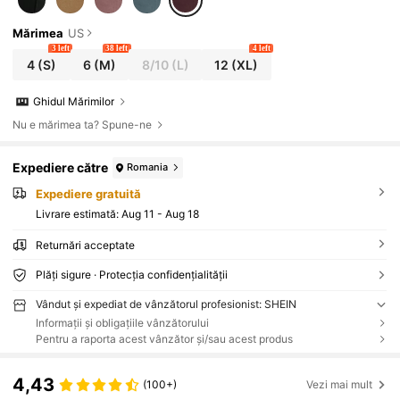
Mărimea
US
3 left
38 left
4 left
4
(S)
6
(M)
8/10
(L)
12
(XL)
Ghidul Mărimilor
Nu e mărimea ta? Spune-ne
Expediere către
Romania
Expediere gratuită
Livrare estimată:
Aug 11 - Aug 18
Returnări acceptate
Plăți sigure · Protecția confidențialității
Vândut și expediat de vânzătorul profesionist: SHEIN
Informații și obligațiile vânzătorului
Pentru a raporta acest vânzător și/sau acest produs
4,43
(100+)
Vezi mai mult