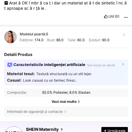
Arat
ă
OK
î
mbr
ă
ca
ț
i
dar
un
material
at
â
t
de
sintetic
î
nc
â
t
aproape
sc
â
r
țâ
ie
.
Util
(0)
Modelul poartă:
S
Înălțime:
174.0
Bust:
86.0
Talie:
60.0
Șolduri:
90.0
Detalii Produs
Caracteristicile inteligenței artificiale
Text bazat pe detalii
Material tesut:
Textură structurată cu un stil lejer.
Casual:
Look casual cu un farmec firesc.
Compoziție:
92.0% Poliester, 8.0% Elastan
Vezi mai multe
Informații de siguranță și contacte
481K Urmăritori
4,79
SHEIN Maternity
Urmărește
a***z
a început să urmărească pe
în urmă cu 4 ore