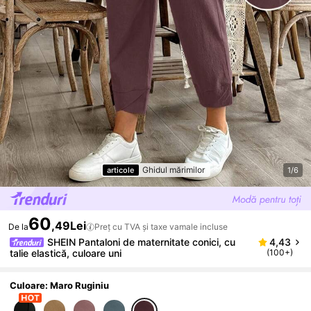
Ghidul mărimilor
articole
1/6
60
,49Lei
De la
Preț cu TVA și taxe vamale incluse
SHEIN Pantaloni de maternitate conici, cu
4,43
talie elastică, culoare uni
(100+)
Culoare: Maro Ruginiu