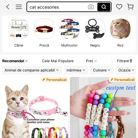
zgarda pisica
dog
zgarda pisici personalizate
Câine
Pisică
Multicolor
Negru
Roz
Recomandat
Cele Mai Populare
Preț
Filtrare
Animal de companie aplicabil
mărimea
Culoare
Ocazie