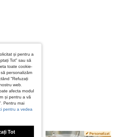
licitat și pentru a
ptați Tot" sau să
seta toate cookie-
și să personalizăm
ctând "Refuzați
 nostru web.
poate afecta modul
ăm și pentru a vă
e". Pentru mai
ici pentru a vedea
ați Tot