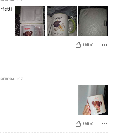
rfetti
Util (0)
ărimea:
roz
Util (0)