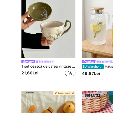
Pee kaboo
madeby B
1 set ceașcă de cafea vintage cu crin verde și farfurie cu capac, cană de apă cu clopoțel de mare capacitate, potrivită pentru casă, birou, cadouri, ziua de naștere, magazin de deserturi, ceai de după-amiază, petrecere, cămin, cadouri pentru prieteni
Haus Hana 1 bucă ulcior de apă rezistent la temperaturi
EU Warehouse
21,60Lei
49,87Lei