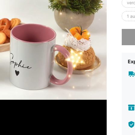
ver
1 au
Ne pare 
Ex