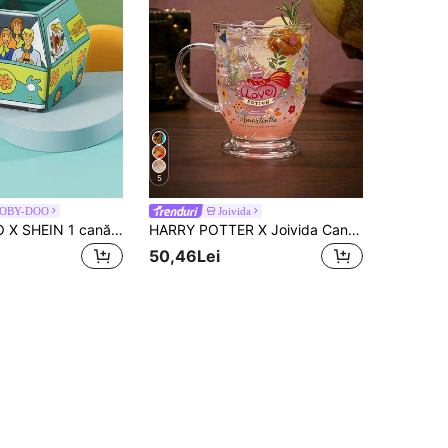
5
OBY-DOO
Joivida
SCOOBY-DOO X SHEIN 1 cană ceramică cu imprimeu de desene animate de 12,85 oz/380 ml, rezistentă la frig și căldură, poate fi folosită în cuptoare cu microunde și mașini de spălat vase, potrivită pentru apă, lapte, suc, cafea, modă, câine, mașină, aventură, idei de cadouri
HARRY POTTER X Joivida Cană mare de sticlă cu capacitate mare, cu model drăguț cu fundiță și pisică, potrivită pentru băuturi calde și reci, cum ar fi cafea, lapte, suc
50,46Lei