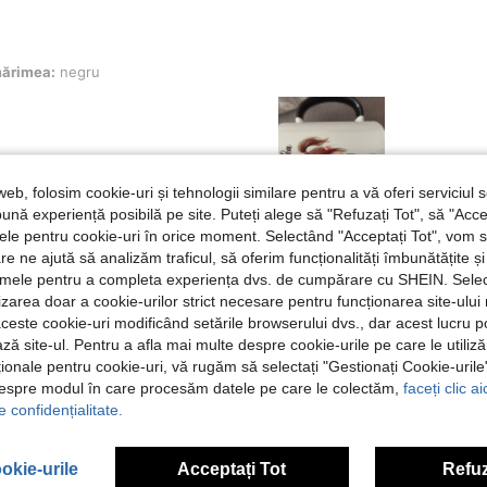
gru
ărimea:
negru
web, folosim cookie-uri și tehnologii similare pentru a vă oferi serviciul so
ună experiență posibilă pe site. Puteți alege să "Refuzați Tot", să "Acce
Util (0)
nțele pentru cookie-uri în orice moment. Selectând "Acceptați Tot", vom 
are ne ajută să analizăm traficul, să oferim funcționalități îmbunătățite 
lamele pentru a completa experiența dvs. de cumpărare cu SHEIN. Sele
 Recenzii
ilizarea doar a cookie-urilor strict necesare pentru funcționarea site-ului
aceste cookie-uri modificând setările browserului dvs., dar acest lucru 
ză site-ul. Pentru a afla mai multe despre cookie-urile pe care le utiliz
ționale pentru cookie-uri, vă rugăm să selectați "Gestionați Cookie-uril
despre modul în care procesăm datele pe care le colectăm,
faceți clic a
e confidențialitate.
okie-urile
Acceptați Tot
Refuz