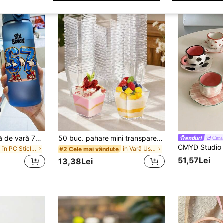
1 buc. sticlă de apă de vară 780ml cu temă 67 și imprimeu cu desene animate, cană tip sticlă cu desene animate, sport, outdoor, portabilă, ușoară, rotundă, potrivită pentru alergare și sport, prima zi de școală, cadou de întoarcere la școală, petrecere, călătorii, sticlă de apă pentru școală, cadou ideal pentru aniversare, absolvire, băieți, fete, adolescenți
50 buc. pahare mini transparente pentru desert de 60 ml (pentru fotografie de desert), reutilizabile, potrivite pentru prăjituri, budinci, jeleuri și aperitive, perfecte pentru nunți, petreceri, reuniuni de zi de naștere, prezentări la modă de deserturi și masă în aer liber, pot fi folosite pentru iaurt, panna cotta, cheesecake, budincă, jeleu și aperitive, design stivuibil, ușor de depozitat, transportat și curățat, pahare pentru mus, pahare mici pătrate transparente pentru jeleu, pahare mini pătrate pentru aperitive, boluri reutilizabile din spumă pentru desert, potrivite pentru prăjituri, petreceri, nunți, degustări, plăcinte și alte diverse ocazii
Cer
în PC Sticle de apă
în Vară Ustensile pentru băuturi
#2 Cele mai vândute
51,57Lei
13,38Lei