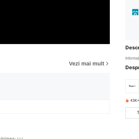
Descr
Informaț
Vezi mai mult
Desp
43K+
ărimea:
roz