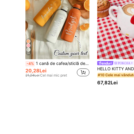
26
1 cană de cafea/sticlă de suc personalizată cu strat dublu din oțel inoxidabil, sticlă de apă sport, cană cu nume personalizată de 500 ml/17 oz, opțiuni multicolore, potrivită pentru școală, sărbători și cadouri de ziua de naștere pentru bărbați și femei
POKOJA
-4%
20,28Lei
#10 Cele mai vândut
21,24Lei
Cel mai mic pret
67,82Lei