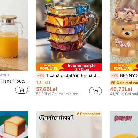
Economisește
0,70Lei
1 cană pictată în formă de carte, cană de sticlă în formă de carte 3D/cană cu design de carte stivuită - cadou pentru iubitorii de literatură, șoareci de bibliotecă, cititori, scriitori și entuziaști de cărți, cană de birou unică în formă de carte
BENNY Sticlă de apă cu pai, capacitate mare 1000 ml, design drăguț cu urs 3D cartoon, din material PC, etanșă, tip belly cup, cu mâner și curea crossbody, potrivită pentru femei, copii, fete, studente și tinere, cu imprimeu zânet de tip dopamină 
LANC
-1%
-1%
 înalte de capacitate mare - perfect pentru băuturi de vară, restaurant, limonadă, suc și servire de ceai, design ușor de curățat
12 Left
#5 Cele mai vâ
57,66Lei
40,73Lei
58,36Lei
Cel mai mic pret
41,28Lei
Cel mai