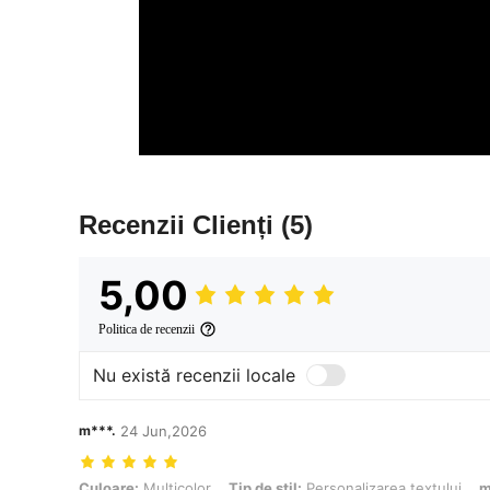
Recenzii Clienți
(5)
5,00
Politica de recenzii
Nu există recenzii locale
m***.
24 Jun,2026
Culoare: Multicolor, Tip de stil: Personalizarea textului, mărimea: roz
Culoare:
Multicolor
Tip de stil:
Personalizarea textului
m