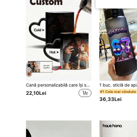
Cană personalizabilă care își schimbă culoarea, Cană de cafea cu fotografie personalizată, Cană termocromă care își schimbă culoarea, Cană comemorativă personalizată cu fotografie pentru aniversare, Cadou de casă nouă, Cadou de Ziua Îndrăgostiților, Cadou de aniversare, Cadou de absolvire, Personalizată drăguță, Cadou ideal unic pentru iubit/iubită, Potrivită pentru aniversare, Ziua Îndrăgostiților, Ziua Mamei, Zi de naștere, Ziua Copilului, Ziua Tatălui, Absolvire, Nuntă, Casă nouă, Decor pentru casă
#1 Cele mai vândute
22,10Lei
36,33Lei