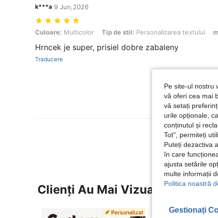
k***a
9 Jun,2026
Culoare: Multicolor, Tip de stil: Personalizarea textului, mărimea: ne
Culoare:
Multicolor
Tip de stil:
Personalizarea textului
m
Hrncek je super, prisiel dobre zabaleny
Traducere
Pe site-ul nostru 
vă oferi cea mai b
vă setați preferi
urile opționale, c
conținutul și rec
Vezi Mai Multe
Tot", permiteți ut
Puteți dezactiva 
în care funcționea
ajusta setările op
multe informații 
Politica noastră d
Clienți Au Mai Vizualizat
Gestionați Co