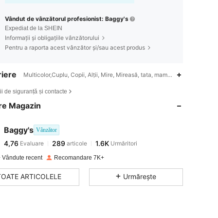
Vândut de vânzătorul profesionist: Baggy's
Expediat de la SHEIN
Informații și obligațiile vânzătorului
Pentru a raporta acest vânzător și/sau acest produs
iere
Multicolor,Cuplu, Copii, Alții, Mire, Mireasă, tata, mama,Sufragerie, Bucătă
4,76
289
1.6K
ii de siguranță și contacte
re Magazin
4,76
289
1.6K
Baggy's
Vânzător
4,76
289
1.6K
Evaluare
articole
Urmăritori
a***i
a plătit
în urmă cu 1 zi
 Vândute recent
Recomandare 7K+
4,76
289
1.6K
TOATE ARTICOLELE
Urmărește
4,76
289
1.6K