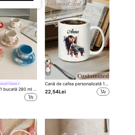
4
Cană de cafea personalizată 11oz - cană ceramică cu nume personalizat și design drăguț cu fată relaxată, rezistentă la mașina de spălat vase și cuptor cu microunde, pentru băuturi calde/reci, birou, casă, cadou de zi de naștere, Crăciun, accesorii pentru bar de cafea, veselă de birou, ilustrație jucăușă
awood Union
CMYD Studio 1 bucată 280 ml Set cești de cafea și farfurii din ceramică în stil nordic original, lucrat manual, carouri multicolore, inimă, nor, model floral, potrivit pentru ceaiul de după-amiază, lapte, latte, farfurii - cadou grozav
22,54Lei