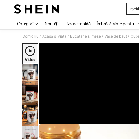
rochi
Use up 
Categorii
Noutăți
Livrare rapidă
Îmbrăcăminte pentru f
Domiciliu
Acasă și viață
Bucătărie și mese
Vase de băut
Cupe
/
/
/
/
Video