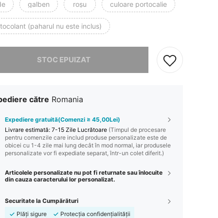
de
galben
roşu
culoare portocalie
tocolant (paharul nu este inclus)
rău, articolul are stoc epuizat.
STOC EPUIZAT
pediere către
Romania
Expediere gratuită(Comenzi ≥ 45,00Lei)
Livrare estimată:
7-15 Zile Lucrătoare
(Timpul de procesare
pentru comenzile care includ produse personalizate este de
obicei cu 1-4 zile mai lung decât în mod normal, iar produsele
personalizate vor fi expediate separat, într-un colet diferit.)
Articolele personalizate nu pot fi returnate sau înlocuite
din cauza caracterului lor personalizat.
Securitate la Cumpărături
Plăți sigure
Protecția confidențialității