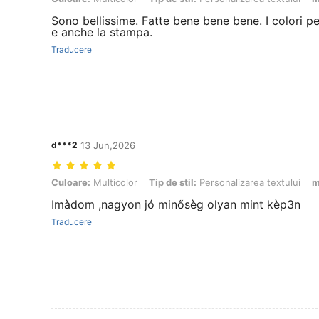
Sono bellissime. Fatte bene bene bene. I colori pe
e anche la stampa.
Traducere
d***2
13 Jun,2026
Culoare: Multicolor, Tip de stil: Personalizarea textului, mărimea: roz
Culoare:
Multicolor
Tip de stil:
Personalizarea textului
m
Imàdom ,nagyon jó minősèg olyan mint kèp3n
Traducere