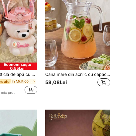
Economisește
0,55Lei
internet celebrity, plastică, portabilă, pentru sport, populară pentru alergare în aer liber, fitness, camping, picnic, plajă, călătorii de vară, tabără de vară, drumeție, alpinism, festival de muzică, cadou portabil pentru Ziua Îndrăgostiților, Carnaval, Paște, festival, Ziua Mamei, Ziua Copiilor, sezonul absolvirii, vacanța de vară, întoarcerea la școală, Halloween, Ziua Recunoștinței, Crăciun, Revelion, Anul Nou, petreceri de sărbători
Cana mare din acrilic cu capac și gură de servire, rezistentă la căldură și la frig, potrivită pentru depozitarea sucurilor, laptelui și a băuturilor fierbinți sau reci (cum ar fi ceaiul și cafeaua), ideală pentru bucătăriile de acasă, restaurante, petreceri, hoteluri și multe altele
în Multicolor Sticle de apă
ndute
58,08Lei
 mic pret