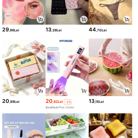
29
13
44
,96Lei
,39Lei
,70Lei
20
20
13
,89Lei
,82Lei
,15Lei
-2%
21,37Lei
Preț minim