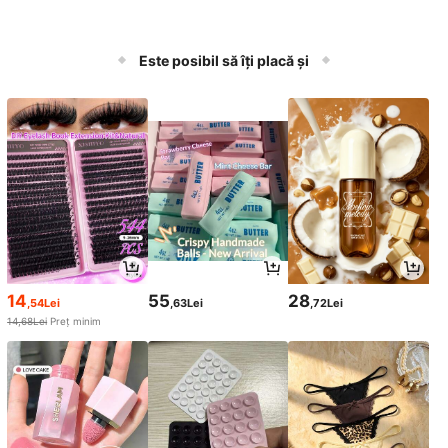
Este posibil să îți placă și
14
55
28
,54Lei
,63Lei
,72Lei
14,68Lei
Preț minim