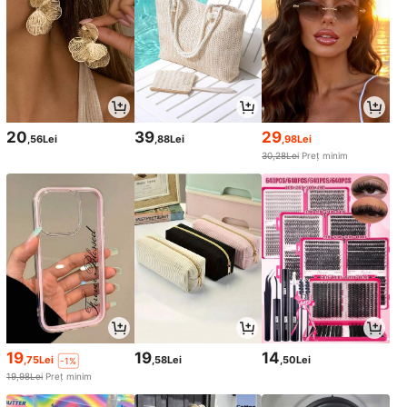
20
39
29
,56Lei
,88Lei
,98Lei
30,28Lei
Preț minim
19
19
14
,75Lei
,58Lei
,50Lei
-1%
19,98Lei
Preț minim