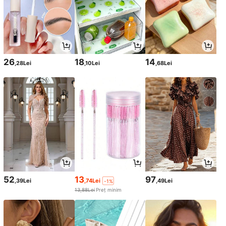
26
18
14
,28Lei
,10Lei
,68Lei
52
13
97
,39Lei
,74Lei
,49Lei
-1%
13,88Lei
Preț minim