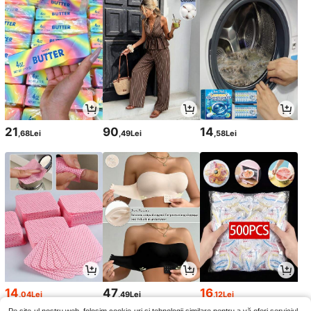
21
90
14
,68Lei
,49Lei
,58Lei
14
47
16
,04Lei
,49Lei
,12Lei
14,18Lei
Preț minim
16,19Lei
Preț minim