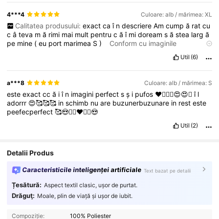
4***4
Culoare: alb / mărimea: XL
Calitatea produsului:
exact
ca
î
n
descriere
Am
cump
ă
rat
cu
c
â
teva
m
ă
rimi
mai
mult
pentru
c
ă
î
mi
doream
s
ă
stea
larg
ă
pe
mine
(
eu
port
marimea
S
)
Conform cu imaginile
produsului:
da
Descrierea mirosului:
f
ă
r
ă
miros
Material
Util
(6)
țesătură:
foarte
moale
ș
i
foarte
pufoas
ă
Potrivire:
perfect
ă,
de
ș
i
este
oversized
cump
ă
rat
ă
a***8
Culoare: alb / mărimea: S
este
exact
cc
ă
i
î
n
imagini
perfect
s
ș
i
pufos
❤️❤️‍🔥🥰😍😍🥰
î
l
adorrr
😍🥰🥰🥰
in
schimb
nu
are
buzunerbuzunare
in
rest
este
peefecperfect
🥰😍❤️‍🔥❤️❤️‍🔥😍
Util
(2)
Detalii Produs
Caracteristicile inteligenței artificiale
Text bazat pe detalii
Țesătură:
Aspect textil clasic, ușor de purtat.
Drăguţ:
Moale, plin de viață și ușor de iubit.
Compoziție:
100% Poliester