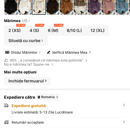
și iarna.
Mărimea
US
10 left
23 left
23 left
2
(XS)
4
(S)
6
(M)
8/10
(L)
12
(XL)
Siluetă cu curbe
Ghidul Mărimilor
Verifică Mărimea Mea
95%
„ a considerat că mărimea este potrivită”
Nu e mărimea ta? Spune-ne
Mai multe opțiuni
Inchide fermuarul
Expediere către
Romania
Expediere gratuită
Livrare estimată:
5-13 Zile Lucrătoare
Returnări acceptate