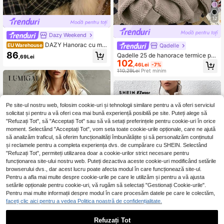
12
Dazy Weekend
DAZY Hanorac cu mâ
Qadelle
EU Warehouse
necă lungă din fleece, croială lejer
86
Qadelle 25 de hanorace termice puf
,69Lei
ă, cu glugă, pentru femei, haine de i
102
oase de nișă de înaltă calitate, toam
,46Lei
-7%
arnă, haine de toamnă pentru femei,
nă/iarnă
110,29Lei
Preț minim
hanorace cu căptușeală termică
Pe site-ul nostru web, folosim cookie-uri și tehnologii similare pentru a vă oferi serviciul
solicitat și pentru a vă oferi cea mai bună experiență posibilă pe site. Puteți alege să
"Refuzați Tot", să "Acceptați Tot" sau să vă setați preferințele pentru cookie-uri în orice
moment. Selectând "Acceptați Tot", vom seta toate cookie-urile opționale, care ne ajută
să analizăm traficul, să oferim funcționalități îmbunătățite și să personalizăm conținutul
și reclamele pentru a completa experiența dvs. de cumpărare cu SHEIN. Selectând
"Refuzați Tot", permiteți utilizarea doar a cookie-urilor strict necesare pentru
funcționarea site-ului nostru web. Puteți dezactiva aceste cookie-uri modificând setările
browserului dvs., dar acest lucru poate afecta modul în care funcționează site-ul.
Pentru a afla mai multe despre cookie-urile pe care le utilizăm și pentru a vă ajusta
setările opționale pentru cookie-uri, vă rugăm să selectați "Gestionați Cookie-urile".
Pentru mai multe informații despre modul în care procesăm datele pe care le colectăm,
faceți clic aici pentru a vedea Politica noastră de confidențialitate.
4
Refuzați Tot
LUMIGAL