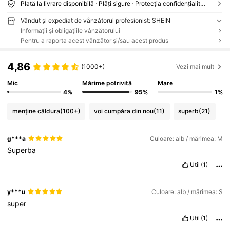
Plată la livrare disponibilă · Plăți sigure · Protecția confidențialității
Vândut și expediat de vânzătorul profesionist: SHEIN
Informații și obligațiile vânzătorului
Pentru a raporta acest vânzător și/sau acest produs
4,86
(1000+)
Vezi mai mult
Mic
Mărime potrivită
Mare
4%
95%
1%
menține căldura
(100+)
voi cumpăra din nou
(11)
superb
(21)
g***a
Culoare: alb / mărimea: M
Superba
Util
(1)
y***u
Culoare: alb / mărimea: S
super
Util
(1)