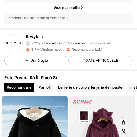
Vezi mai multe
Informații de siguranță și contacte
460K Urmăritori
4,66
Resyla
s***y
a început să urmărească pe
în urmă cu 4 ore
m***a
navighează
460K Urmăritori
4,66
6.7M Vândute recent
Recomandare 1.2M
Urmărește
TOATE ARTICOLELE
460K Urmăritori
4,66
Este Posibil Să Îți Placă Și
Recomandare
Pantofi
Lenjerie de corp și lenjerie de noapte
Infa
460K Urmăritori
4,66
460K Urmăritori
4,66
460K Urmăritori
4,66