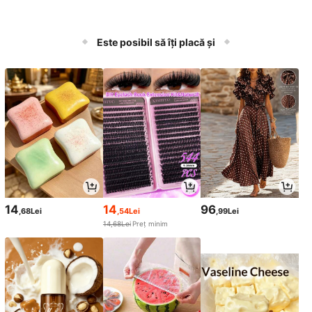
Este posibil să îți placă și
14
14
96
,68Lei
,54Lei
,99Lei
14,68Lei
Preț minim