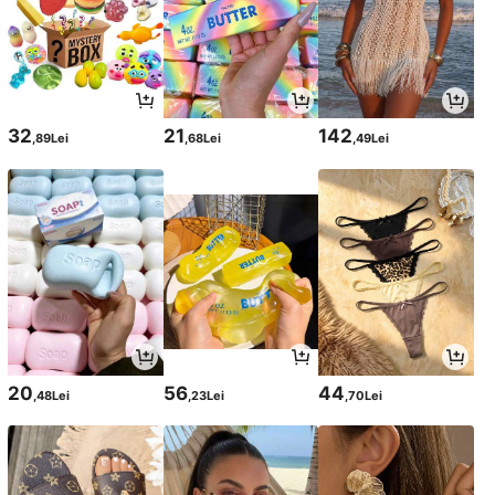
32
21
142
,89Lei
,68Lei
,49Lei
20
56
44
,48Lei
,23Lei
,70Lei