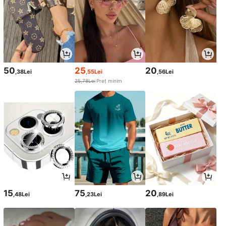
50
25
20
,38Lei
,55Lei
,56Lei
25,78Lei
Preț minim
15
75
20
,48Lei
,23Lei
,89Lei