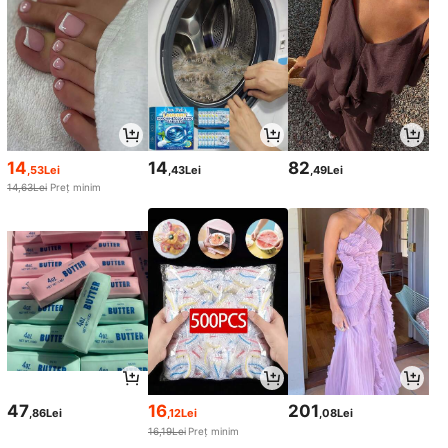
14
14
82
,53Lei
,43Lei
,49Lei
14,63Lei
Preț minim
47
16
201
,86Lei
,12Lei
,08Lei
16,19Lei
Preț minim