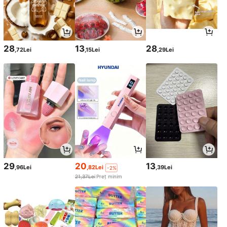
28
13
28
,72Lei
,15Lei
,29Lei
29
20
13
,96Lei
,82Lei
,39Lei
-2%
21,37Lei
Preț minim