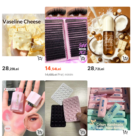
28
14
28
,29Lei
,54Lei
,72Lei
14,68Lei
Preț minim