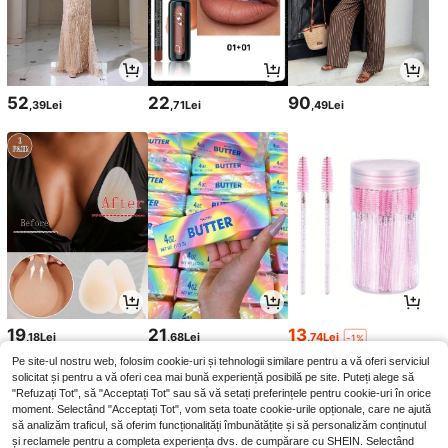
52
22
90
,39Lei
,71Lei
,49Lei
19
21
13
,18Lei
,68Lei
,74Lei
-1%
13,88Lei
Preț minim
Pe site-ul nostru web, folosim cookie-uri și tehnologii similare pentru a vă oferi serviciul
solicitat și pentru a vă oferi cea mai bună experiență posibilă pe site. Puteți alege să
"Refuzați Tot", să "Acceptați Tot" sau să vă setați preferințele pentru cookie-uri în orice
moment. Selectând "Acceptați Tot", vom seta toate cookie-urile opționale, care ne ajută
să analizăm traficul, să oferim funcționalități îmbunătățite și să personalizăm conținutul
și reclamele pentru a completa experiența dvs. de cumpărare cu SHEIN. Selectând