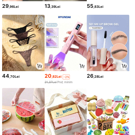
29
13
55
,96Lei
,39Lei
,83Lei
44
20
26
,70Lei
,82Lei
,28Lei
-2%
21,37Lei
Preț minim