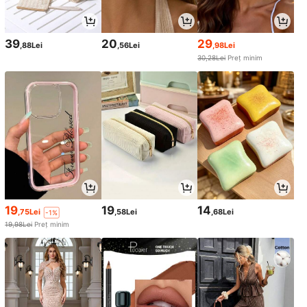
39
20
29
,88Lei
,56Lei
,98Lei
30,28Lei
Preț minim
19
19
14
,75Lei
,58Lei
,68Lei
-1%
19,98Lei
Preț minim