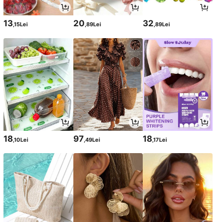
13
20
32
,15Lei
,89Lei
,89Lei
18
97
18
,10Lei
,49Lei
,17Lei