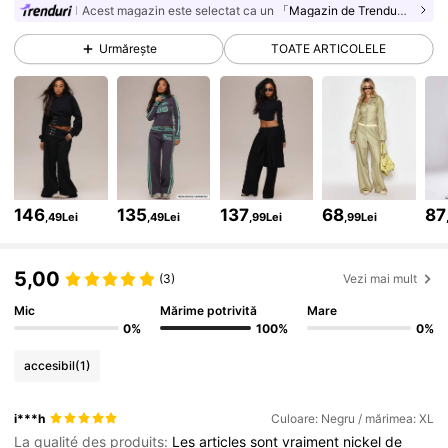
Acest magazin este selectat ca un
「Magazin de Trenduri」
4.3M Urmăritori
4,83
Urmărește
TOATE ARTICOLELE
4.3M Urmăritori
4,83
4.3M Urmăritori
4,83
146
135
137
68
87
,49Lei
,49Lei
,99Lei
,99Lei
4.3M Urmăritori
4,83
5,00
(3)
Vezi mai mult
4.3M Urmăritori
Mic
Mărime potrivită
Mare
4,83
0%
100%
0%
accesibil
(1)
4.3M Urmăritori
4,83
i***h
Culoare: Negru / mărimea: XL
La qualité des produits:
Les
articles
sont
vraiment
nickel
de
4.3M Urmăritori
4,83