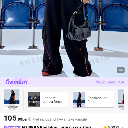
1/5
stoc
Jachete
Pantaloni de
pentru femei
femei
epuizat
2
articole
2
arti
105
,69Lei
Preț incluzând TVA și taxe vamale
MUSERA Pantaloni largi cu cusături
5,00
(
3
)