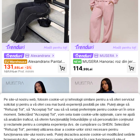
Alexandranx
MUSERA
Alexandranx Pantalon
MUSERA Hanorac roz din jers
EU Warehouse
NEW
131
i de trening casual lejeri pentru fem
ei cu fermoar, logo grafic, pentru iar
114
,88Lei
-3%
,99Lei
ei cu decorațiuni cu strasuri
nă, casual, confortabil, pentru zi, stil
137,11Lei
Preț minim
cool, pentru femei
Pe site-ul nostru web, folosim cookie-uri și tehnologii similare pentru a vă oferi serviciul
solicitat și pentru a vă oferi cea mai bună experiență posibilă pe site. Puteți alege să
"Refuzați Tot", să "Acceptați Tot" sau să vă setați preferințele pentru cookie-uri în orice
moment. Selectând "Acceptați Tot", vom seta toate cookie-urile opționale, care ne ajută
să analizăm traficul, să oferim funcționalități îmbunătățite și să personalizăm conținutul
și reclamele pentru a completa experiența dvs. de cumpărare cu SHEIN. Selectând
"Refuzați Tot", permiteți utilizarea doar a cookie-urilor strict necesare pentru
funcționarea site-ului nostru web. Puteți dezactiva aceste cookie-uri modificând setările
browserului dvs., dar acest lucru poate afecta modul în care funcționează site-ul.