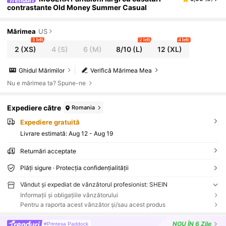
contrastante Old Money Summer Casual
Mărimea
US
1 left
2 left
4 left
2
(XS)
4
(S)
6
(M)
8/10
(L)
12
(XL)
Ghidul Mărimilor
Verifică Mărimea Mea
Nu e mărimea ta? Spune-ne
Expediere către
Romania
Expediere gratuită
Livrare estimată:
Aug 12 - Aug 19
Returnări acceptate
Plăți sigure · Protecția confidențialității
Vândut și expediat de vânzătorul profesionist: SHEIN
Informații și obligațiile vânzătorului
Pentru a raporta acest vânzător și/sau acest produs
NOU
ÎN 6 Zile
#Prințesa Paddock