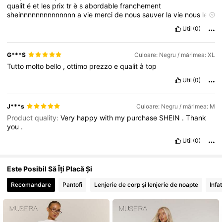
qualit
é
et
les
prix
tr
è
s
abordable
franchement
sheinnnnnnnnnnnnnn
a
vie
merci
de
nous
sauver
la
vie
nous
les
pauvresssssssss
Util
(0)
4.3M Urmăritori
4,83
G***S
Culoare: Negru / mărimea: XL
4.3M Urmăritori
4,83
Tutto
molto
bello
,
ottimo
prezzo
e
qualit
à
top
Util
(0)
J***s
Culoare: Negru / mărimea: M
Product quality:
Very
happy
with
my
purchase
SHEIN
.
Thank
you
.
Util
(0)
Este Posibil Să Îți Placă Și
Recomandare
Pantofi
Lenjerie de corp și lenjerie de noapte
Infa