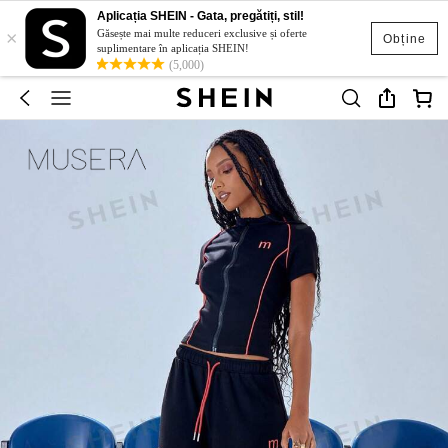
Aplicația SHEIN - Gata, pregătiți, stil!
×
Găsește mai multe reduceri exclusive și oferte
Obține
suplimentare în aplicația SHEIN!
(5,000)