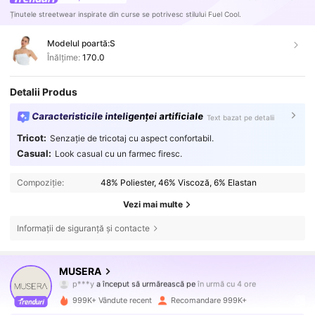
Ținutele streetwear inspirate din curse se potrivesc stilului Fuel Cool.
Modelul poartă:
S
Înălțime:
170.0
Detalii Produs
Caracteristicile inteligenței artificiale
Text bazat pe detalii
Tricot:
Senzație de tricotaj cu aspect confortabil.
Casual:
Look casual cu un farmec firesc.
Compoziție:
48% Poliester, 46% Viscoză, 6% Elastan
Vezi mai multe
Informații de siguranță și contacte
4.3M Urmăritori
4,83
MUSERA
p***y
a început să urmărească pe
în urmă cu 4 ore
i***t
navighează
4.3M Urmăritori
4,83
999K+ Vândute recent
Recomandare 999K+