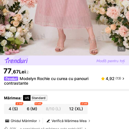
1/6
77
,67Lei
Modelyn Rochie cu curea cu panouri
4,92
(13)
contrastante
Mărimea
:
US
Standard
4 left
8 left
4 left
4
(S)
6
(M)
8/10
(L)
12
(XL)
Ghidul Mărimilor
Verifică Mărimea Mea
92%
„ a considerat că mărimea este potrivită”