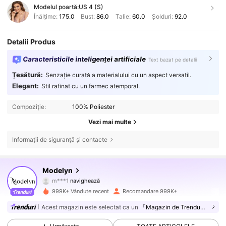
Modelul poartă:
US 4 (S)
Înălțime:
175.0
Bust:
86.0
Talie:
60.0
Șolduri:
92.0
Detalii Produs
Caracteristicile inteligenței artificiale
Text bazat pe detalii
Țesătură:
Senzație curată a materialului cu un aspect versatil.
Elegant:
Stil rafinat cu un farmec atemporal.
Compoziție:
100% Poliester
1.2M Urmăritori
4,85
Vezi mai multe
Informații de siguranță și contacte
1.2M Urmăritori
4,85
Modelyn
m***1
navighează
1.2M Urmăritori
4,85
999K+ Vândute recent
Recomandare 999K+
Acest magazin este selectat ca un
「Magazin de Trenduri」
1.2M Urmăritori
4,85