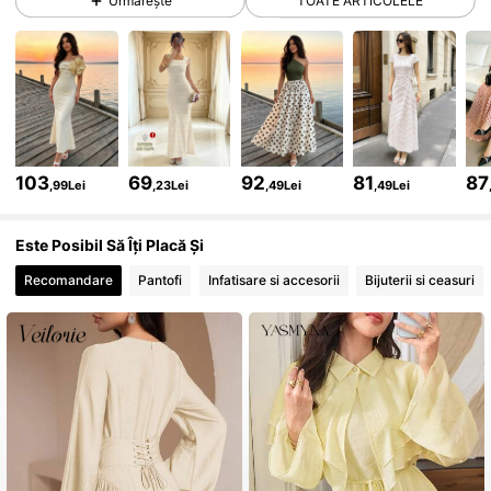
Urmărește
TOATE ARTICOLELE
1.2M Urmăritori
4,85
1.2M Urmăritori
4,85
103
69
92
81
87
,99Lei
,23Lei
,49Lei
,49Lei
1.2M Urmăritori
4,85
Este Posibil Să Îți Placă Și
1.2M Urmăritori
4,85
Recomandare
Pantofi
Infatisare si accesorii
Bijuterii si ceasuri
1.2M Urmăritori
4,85
1.2M Urmăritori
4,85