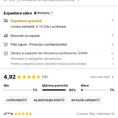
Expediere către
Romania
Expediere gratuită
Livrare estimată:
5-13 Zile Lucrătoare
Returnări acceptate
Plăți sigure · Protecția confidențialității
Vândut și expediat de vânzătorul profesionist: SHEIN
Informații și obligațiile vânzătorului
Pentru a raporta acest vânzător și/sau acest produs
4,92
(13)
Vezi mai mult
Mic
Mărime potrivită
Mare
1%
92%
7%
confortabil
(1)
se potrivește bine
(1)
de bună calitate
(1)
J***e
Culoare: Bej / mărimea: M