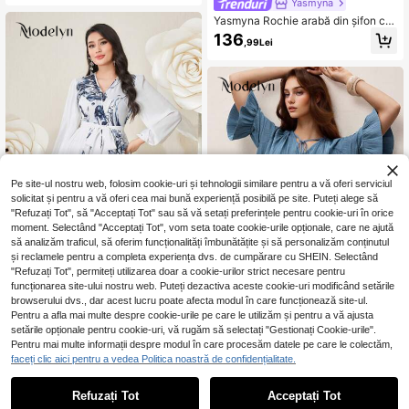
Yasmyna
Yasmyna Rochie arabă din șifon cu
broderie florală, verde mentă proas
136
,99Lei
păt, cu guler pătrat și mânecă lung
ă, primăvară/vară
Pe site-ul nostru web, folosim cookie-uri și tehnologii similare pentru a vă oferi serviciul
solicitat și pentru a vă oferi cea mai bună experiență posibilă pe site. Puteți alege să
"Refuzați Tot", să "Acceptați Tot" sau să vă setați preferințele pentru cookie-uri în orice
moment. Selectând "Acceptați Tot", vom seta toate cookie-urile opționale, care ne ajută
să analizăm traficul, să oferim funcționalități îmbunătățite și să personalizăm conținutul
și reclamele pentru a completa experiența dvs. de cumpărare cu SHEIN. Selectând
"Refuzați Tot", permiteți utilizarea doar a cookie-urilor strict necesare pentru
funcționarea site-ului nostru web. Puteți dezactiva aceste cookie-uri modificând setările
Modelyn
browserului dvs., dar acest lucru poate afecta modul în care funcționează site-ul.
Modelyn Rochie de damă cu mânec
Pentru a afla mai multe despre cookie-urile pe care le utilizăm și pentru a vă ajusta
i lanternă cu mozaic imprimat pentr
2 Left
u primăvară
setările opționale pentru cookie-uri, vă rugăm să selectați "Gestionați Cookie-urile".
102
Modelyn
,54Lei
Pentru mai multe informații despre modul în care procesăm datele pe care le colectăm,
Modelyn Rochie de damă cu decolt
faceți clic aici pentru a vedea Politica noastră de confidențialitate.
eu în V și volane, stil vacanță
87
,74Lei
Refuzați Tot
Acceptați Tot