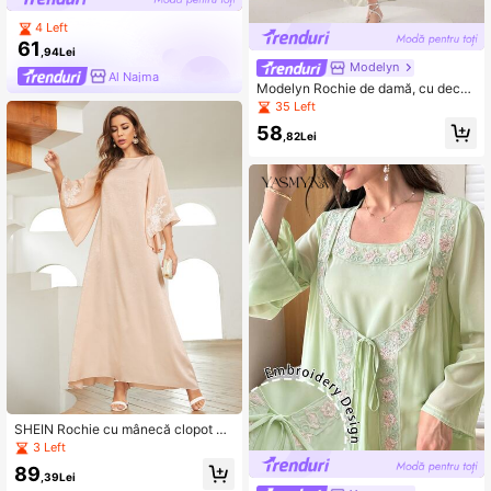
4 Left
61
,94Lei
Modelyn
Al Najma
Modelyn Rochie de damă, cu decolt
eu în V, imprimată cu tiv Wrap, în stil
35 Left
arab, elegantă, cu mâneci lungi
58
,82Lei
SHEIN Rochie cu mânecă clopot cu
aplicații
3 Left
89
,39Lei