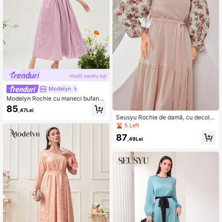
Modelyn
Modelyn Rochie cu maneci bufant
e, cu talie incanlata Rochii lungi de
85
,47Lei
seara
Seusyu Rochie de damă, cu decolte
u rotund, cu umăr rece, mâneci lant
5 Left
ernă, cu brâu, în stil arab
87
,49Lei