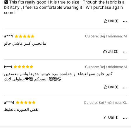
This
fits
really
good
!
It
is
true
to
size
!
Though
the
fabric
is
a
bit
itchy
,
I
feel
so
comfortable
wearing
it
!
Will
purchase
again
soon
!
Util
(1)
a***l
Culoare: Bej / mărimea: M
ماعجبني
كثير
ماشي
حالو
Util
(3)
l***l
Culoare: Bej / mărimea: M
كتير
حلوة
تنفع
لعشاء
او
حفلةةة
مرة
حبيتتها
خذوها
وانتم
مغمضين
🥰❤️حطولي
انصحكم
لايك
🥰🥰😘
Util
(1)
a***4
Culoare: Bej / mărimea: XL
نفس
الصورة
بالظبط
Util
(1)