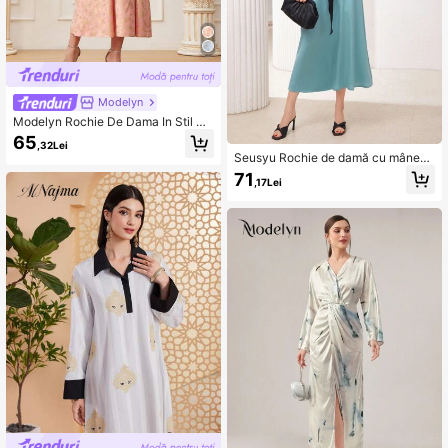
Modelyn
Modelyn Rochie De Dama In Stil Ar
ab Evazat Maneca Cu Flori Imprima
65
,32Lei
te Folie Aurie Rochii De Seara Lungi
Seusyu Rochie de damă cu mânecă
lungă în stil arabesc
71
,17Lei