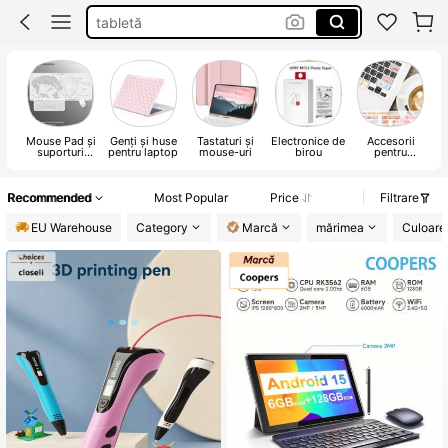
tableta
tastatur
keyboard
Mouse Pad și
Genți și huse
Tastaturi și
Electronice de
Accesorii
Di
suporturi
pentru laptop
mouse-uri
birou
pentru
pentru
computer
încheietura
mâinii
Recommended
Most Popular
Price
Filtrare
EU Warehouse
Category
Marcă
mărimea
Culoare