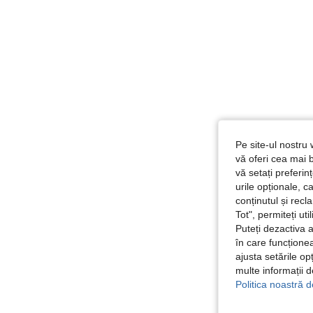
Pe site-ul nostru 
vă oferi cea mai b
vă setați preferi
urile opționale, c
conținutul și rec
Tot", permiteți ut
Puteți dezactiva 
în care funcționea
ajusta setările op
multe informații 
Politica noastră d