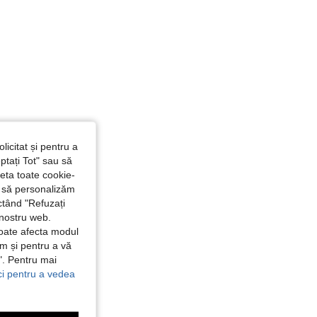
licitat și pentru a
ptați Tot" sau să
seta toate cookie-
și să personalizăm
ctând "Refuzați
 nostru web.
poate afecta modul
ăm și pentru a vă
e". Pentru mai
ici pentru a vedea