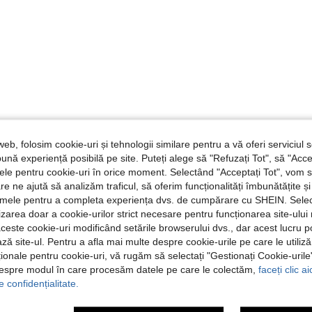
web, folosim cookie-uri și tehnologii similare pentru a vă oferi serviciul so
ună experiență posibilă pe site. Puteți alege să "Refuzați Tot", să "Acce
nțele pentru cookie-uri în orice moment. Selectând "Acceptați Tot", vom 
are ne ajută să analizăm traficul, să oferim funcționalități îmbunătățite 
lamele pentru a completa experiența dvs. de cumpărare cu SHEIN. Sele
ilizarea doar a cookie-urilor strict necesare pentru funcționarea site-ului
aceste cookie-uri modificând setările browserului dvs., dar acest lucru 
ză site-ul. Pentru a afla mai multe despre cookie-urile pe care le utiliz
ționale pentru cookie-uri, vă rugăm să selectați "Gestionați Cookie-uril
despre modul în care procesăm datele pe care le colectăm,
faceți clic a
e confidențialitate.