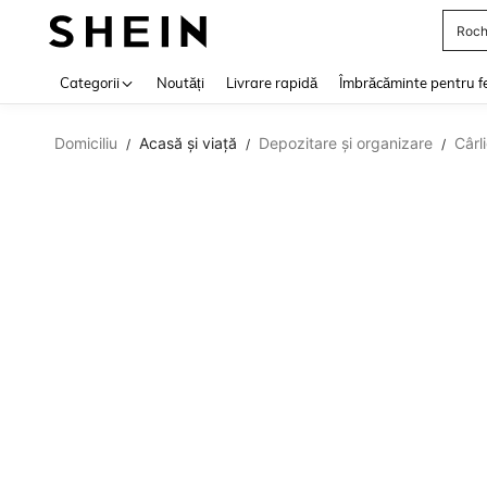
Roch
Use up 
Categorii
Noutăți
Livrare rapidă
Îmbrăcăminte pentru f
Domiciliu
Acasă și viață
Depozitare și organizare
Cârli
/
/
/