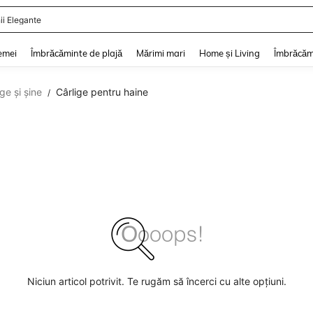
ii Elegante
and down arrow keys to navigate search Căutare recentă and Descoperire Căutar
emei
Îmbrăcăminte de plajă
Mărimi mari
Home și Living
Îmbrăcăm
ge și șine
Cârlige pentru haine
/
Niciun articol potrivit. Te rugăm să încerci cu alte opțiuni.