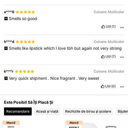
a***6
Culoare: Multicolor
Smells
so
good
Util
(1)
h***d
Culoare: Multicolor
Smells
like
lipstick
which
I
love
tbh
but
again
not
very
strong
Util
(7)
k***r
Culoare: Multicolor
Very
quick
shipment
.
Nice
fragrant
.
Very
sweet
Util
(0)
Este Posibil Să Îți Placă Și
Recomandare
Acasă și viață
Rechizite de birou și școlare
Bijuter