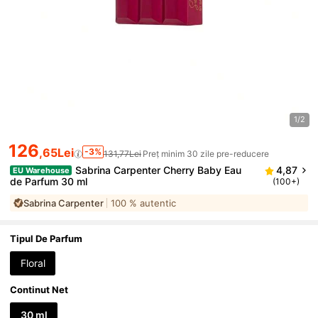
1/2
126
,65Lei
-3%
131,77Lei
Preț minim 30 zile pre-reducere
Sabrina Carpenter Cherry Baby Eau
4,87
EU Warehouse
de Parfum 30 ml
(100+)
Sabrina Carpenter
100 % autentic
Tipul De Parfum
Floral
Continut Net
30 ml