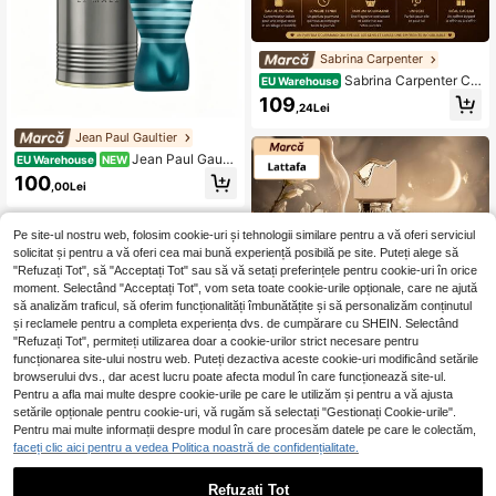
Sabrina Carpenter
Sabrina Carpenter Ca
EU Warehouse
ramel Dream
109
,24Lei
Jean Paul Gaultier
Jean Paul Gaulti
EU Warehouse
NEW
er Le Male Eau De Toilette - Cologn
100
,00Lei
e aromatic ambrată de lungă durată
pentru bărbați, cu mentă proaspătă,
lavandă și vanilie senzuală - spray
Pe site-ul nostru web, folosim cookie-uri și tehnologii similare pentru a vă oferi serviciul
de parfum de lux pentru bărbați 4.2
oz/125ML
solicitat și pentru a vă oferi cea mai bună experiență posibilă pe site. Puteți alege să
"Refuzați Tot", să "Acceptați Tot" sau să vă setați preferințele pentru cookie-uri în orice
moment. Selectând "Acceptați Tot", vom seta toate cookie-urile opționale, care ne ajută
să analizăm traficul, să oferim funcționalități îmbunătățite și să personalizăm conținutul
și reclamele pentru a completa experiența dvs. de cumpărare cu SHEIN. Selectând
"Refuzați Tot", permiteți utilizarea doar a cookie-urilor strict necesare pentru
funcționarea site-ului nostru web. Puteți dezactiva aceste cookie-uri modificând setările
browserului dvs., dar acest lucru poate afecta modul în care funcționează site-ul.
Lattafa
Pentru a afla mai multe despre cookie-urile pe care le utilizăm și pentru a vă ajusta
Lattafa Apa de parfum
setările opționale pentru cookie-uri, vă rugăm să selectați "Gestionați Cookie-urile".
EU Warehouse
unisex Eclaire 50ML
#1 Cele mai vândute
în Femei Parfum
Pentru mai multe informații despre modul în care procesăm datele pe care le colectăm,
faceți clic aici pentru a vedea Politica noastră de confidențialitate.
65
,55Lei
Lattafa
Refuzați Tot
Lattafa GIVE ME GOU
EU Warehouse