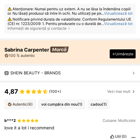
Atenționare: Numai pentru uz extern. A nu se lăsa la îndemâna copiil
or. Nu lăsați produsul să intre în ochi. Nu utilizați pe pielea lezată sau irit
...
Vizualizează tot
ată. Întrerupeți utilizarea dacă apare iritație.
Notificare privind durata de valabilitate: Conform Regulamentului UE
(CE) nr. 1223/2009: 1. Pentru produsele cu o durată de valabilitate totală
...
Vizualizează tot
≤ 30 de luni: data de expirare va fi indicată printr-un simbol al clepsidrei
Informații de siguranță și contacte
⌛ + data de pe ambalaj sau, în limba engleză, „best before” sau „best us
ed before the end of” + data; 2. Pentru produsele cu o durată de valabilit
ate totală > 30 de luni: PAO este marcat cu simbolul borcanului deschis
+ M, unde M reprezintă lunile. Notă: Produsele ambalate de unică folosi
Sabrina Carpenter
nță, bunurile care nu pot fi deschise și alte articole specificate sunt exc
Urmărește
eptate de la marcajul PAO obligatoriu. Vă rugăm să consultați exclusiv m
100 % autentic
arcajele imprimate pe ambalajul fizic al produsului; întrerupeți imediat ut
ilizarea dacă apare deteriorarea.
SHEIN BEAUTY - BRANDS
4,87
(100+)
Vezi mai mult
Autentic
(6)
voi cumpăra din nou
(1)
cadou
(1)
b***2
Culoare: Multicolor
love
it
a
lot
i
recommend
Util
(0)