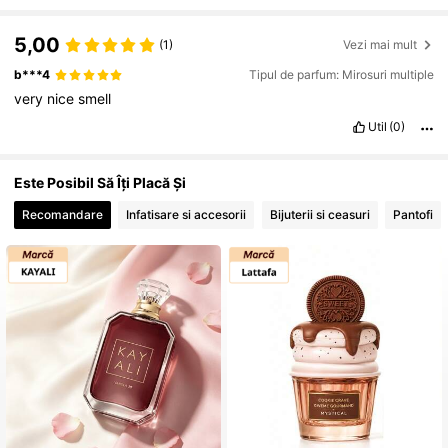
5,00
(1)
Vezi mai mult
176K Urmăritori
4,84
b***4
Tipul de parfum: Mirosuri multiple
very
nice
smell
176K Urmăritori
4,84
Util
(0)
Este Posibil Să Îți Placă Și
176K Urmăritori
4,84
Recomandare
Infatisare si accesorii
Bijuterii si ceasuri
Pantofi
176K Urmăritori
4,84
176K Urmăritori
4,84
176K Urmăritori
4,84