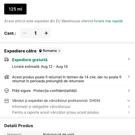
125 ml
Acest articol este expediat din EU Warehouse oferind
livrare mai rapidă
Cant.:
Expediere către
Romania
Expediere gratuită
Livrare estimată:
Aug 12 - Aug 19
Acest produs poate fi returnat în termen de 14 zile, dar nu poate fi
returnat în perioada prelungită de returnare
Plăți sigure · Protecția confidențialității
Vândut și expediat de vânzătorul profesionist: SHEIN
Informații și obligațiile vânzătorului
Pentru a raporta acest vânzător și/sau acest produs
Detalii Produs
Material:
Policlorură de vinil