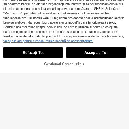
să analizăm traficul, să oferim funcționalități îmbunătățite și să personalizăm conținutul
și reclamele pentru a completa experiența dvs. de cumpărare cu SHEIN. Selectând
"Refuzați Tot", permiteți utilizarea doar a cookie-urilor strict necesare pentru
funcționarea site-ului nostru web. Puteți dezactiva aceste cookie-uri modificând setările
SHEIN BEAUTY - BRANDS
browserului dvs., dar acest lucru poate afecta modul în care funcționează site-ul.
Baija Body Mist Deliri
EU Warehouse
Pentru a afla mai multe despre cookie-urile pe care le utilizăm și pentru a vă ajusta
82
um Floral 125 ml
,60Lei
-6%
setările opționale pentru cookie-uri, vă rugăm să selectați "Gestionați Cookie-urile".
88,38Lei
Preț minim
Lattafa
Pentru mai multe informații despre modul în care procesăm datele pe care le colectăm,
Lattafa GIVE ME GOU
faceți clic aici pentru a vedea Politica noastră de confidențialitate.
EU Warehouse
RMAND MALLOW MADNESS 30M
47
,49Lei
L - EAU DE PARFUM
Refuzați Tot
Acceptați Tot
Gestionați Cookie-urile
Cumpără acum
ADAUGĂ ÎN COȘ