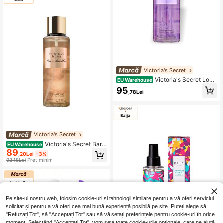
Victoria's Secret
Victoria's Secret Love
EU Warehouse
Spell Body Mist 250 ml – Fragrance
95
,78Lei
Mist, Long-Lasting, For Women, Ch
erry Blossom, Purple, Aloe Vera, Sui
table For Daily Wear
Victoria's Secret
Victoria's Secret Bare
EU Warehouse
89
Vanilla Body Mist 250 ml – Fragranc
,20Lei
-3%
e Mist, Long-Lasting, For Women, W
92,18Lei
Preț minim
hipped Vanilla, Amber, Aloe Vera, Su
itable For Daily Wear
Pe site-ul nostru web, folosim cookie-uri și tehnologii similare pentru a vă oferi serviciul
solicitat și pentru a vă oferi cea mai bună experiență posibilă pe site. Puteți alege să
"Refuzați Tot", să "Acceptați Tot" sau să vă setați preferințele pentru cookie-uri în orice
moment. Selectând "Acceptați Tot", vom seta toate cookie-urile opționale, care ne ajută