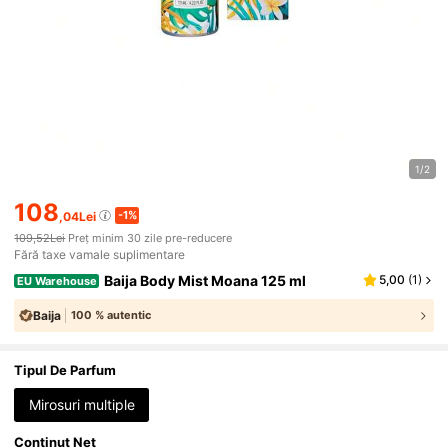
1/2
108
-1%
,04Lei
109,52Lei
Preț minim 30 zile pre-reducere
Fără taxe vamale suplimentare
Baija Body Mist Moana 125 ml
5,00
(
1
)
EU Warehouse
Baija
100 % autentic
Tipul De Parfum
Mirosuri multiple
Continut Net