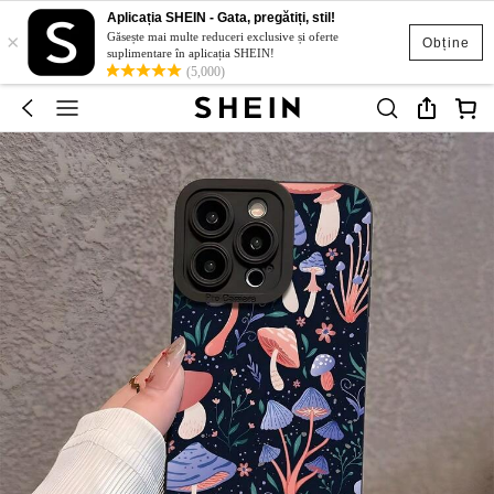
Aplicația SHEIN - Gata, pregătiți, stil!
×
Găsește mai multe reduceri exclusive și oferte
Obține
suplimentare în aplicația SHEIN!
(5,000)