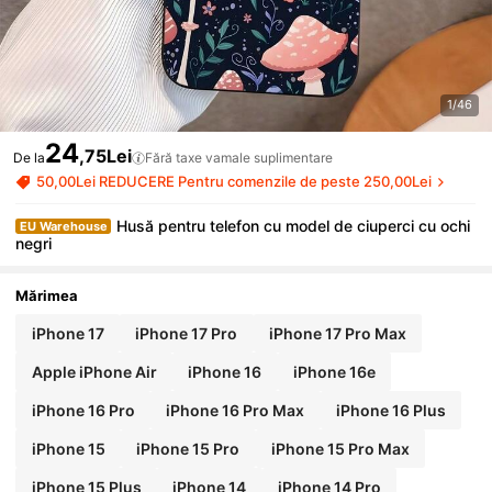
1/46
24
,75Lei
De la
Fără taxe vamale suplimentare
50,00Lei REDUCERE Pentru comenzile de peste 250,00Lei
Husă pentru telefon cu model de ciuperci cu ochi
EU Warehouse
negri
Mărimea
iPhone 17
iPhone 17 Pro
iPhone 17 Pro Max
Apple iPhone Air
iPhone 16
iPhone 16e
iPhone 16 Pro
iPhone 16 Pro Max
iPhone 16 Plus
iPhone 15
iPhone 15 Pro
iPhone 15 Pro Max
iPhone 15 Plus
iPhone 14
iPhone 14 Pro