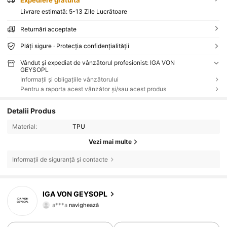
Expediere gratuită
Livrare estimată:
5-13 Zile Lucrătoare
Returnări acceptate
Plăți sigure · Protecția confidențialității
Vândut și expediat de vânzătorul profesionist: IGA VON
GEYSOPL
Informații și obligațiile vânzătorului
Pentru a raporta acest vânzător și/sau acest produs
Detalii Produs
Material:
TPU
9 Urmăritori
4,83
Vezi mai multe
9 Urmăritori
4,83
Informații de siguranță și contacte
9 Urmăritori
4,83
IGA VON GEYSOPL
a***a
navighează
9 Urmăritori
4,83