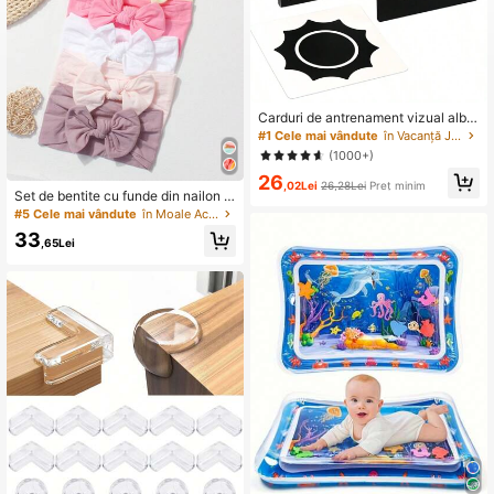
Carduri de antrenament vizual alb-
negru pentru sugari 0-3 luni, 3-6 lu
#1 Cele mai vândute
în Vacanță Jucării pentru dezvoltare timpurie și a
ni, 6-12 luni, carduri de dezvoltare a
(1000+)
vederii pentru nou-născut, carduri d
26
e urmărire a vederii
,02Lei
26,28Lei
Preț minim
Set de bentite cu funde din nailon d
e culoare bomboană pentru sugari,
#5 Cele mai vândute
în Moale Accesorii de păr pentru bebeluși
potrivite pentru purtarea zilnică
33
,65Lei