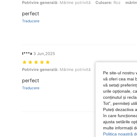
Potrivire generală: Mărime potrivită, Culoare: Roz, mărimea: 6-9M
Potrivire generală:
Mărime potrivită
Culoare:
Roz
mări
perfect
Traducere
t***a
3 Jun,2025
Potrivire generală: Mărime potrivită, Culoare: Caisă, mărimea: 6-9M
Potrivire generală:
Mărime potrivită
Culoare:
Caisă
măr
Pe site-ul nostru 
vă oferi cea mai b
perfect
vă setați preferi
Traducere
urile opționale, c
conținutul și rec
Tot", permiteți ut
Puteți dezactiva 
în care funcționea
Vezi Mai Multe
ajusta setările op
multe informații 
Politica noastră d