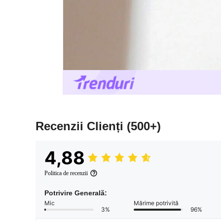
Recenzii Clienți
(500+)
4,88
Politica de recenzii
Potrivire Generală:
Mic
Mărime potrivită
3%
96%