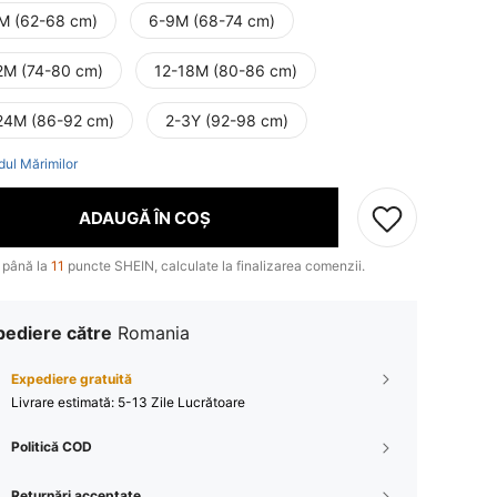
M (62-68 cm)
6-9M (68-74 cm)
2M (74-80 cm)
12-18M (80-86 cm)
24M (86-92 cm)
2-3Y (92-98 cm)
dul Mărimilor
ADAUGĂ ÎN COȘ
 până la
11
puncte SHEIN, calculate la finalizarea comenzii.
pediere către
Romania
Expediere gratuită
Livrare estimată:
5-13 Zile Lucrătoare
Politică COD
Returnări acceptate