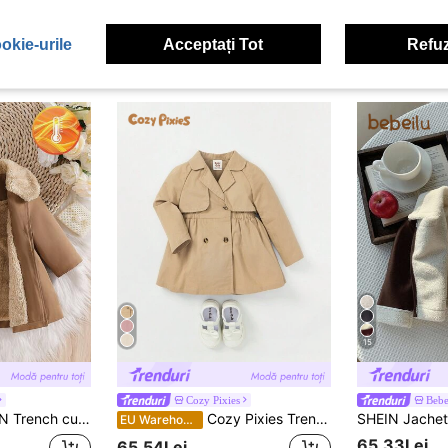
okie-urile
Acceptați Tot
Refuz
15
Cozy Pixies
Bebe
n blană artificială și fundă pentru bebeluși, toamnă/iarnă
Cozy Pixies Trench pentru fetițe, cu guler răsturnat, cu mâneci raglan, de culoare uni, cu design strâns în talie
EU Warehouse
65,33Lei
65,54Lei