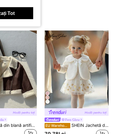
ați Tot
ilu
Fern Glow
SHEIN Jachetă din blană artificială, căptușită termic, cu blocare de culoare, drăguță și versatilă, pentru bebeluși, toamnă/iarnă, pentru fetițe
SHEIN Jachetă de iarnă adorabilă din blană sintetică pentru fetiță, șal alb pluș, elegant, crem, pentru toamnă, cald, minimalist, tip capă, pentru domnișoară de onoare, petreceri și fotografie
EU Warehouse
70,78Lei