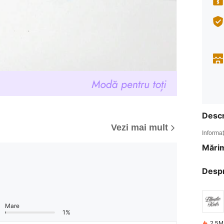
Descr
Vezi mai mult
Informaț
Mărim
Desp
Mare
1%
2.5M