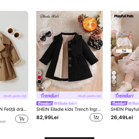
4
10
Elladie kids
Play
alistă, maro, căptușită termic, cu guler cu rever, toamnă/iarnă
SHEIN Elladie kids Trench îngroșat cu căptușeală termică și guler cu volane pentru bebeluși, potrivit pentru exterior, toamnă/iarnă
82,99Lei
26,49Lei
pret