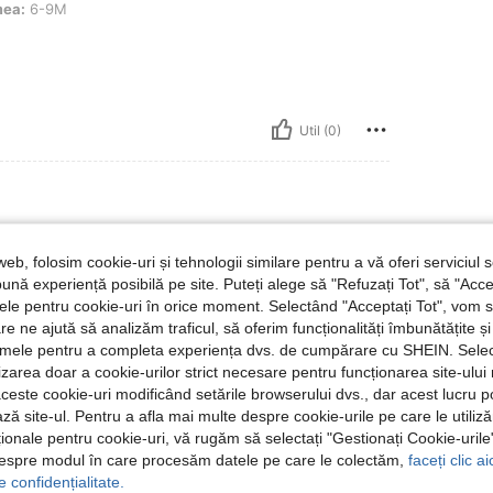
mea:
6-9M
Util (0)
imea:
6-9M
web, folosim cookie-uri și tehnologii similare pentru a vă oferi serviciul so
ună experiență posibilă pe site. Puteți alege să "Refuzați Tot", să "Acce
nțele pentru cookie-uri în orice moment. Selectând "Acceptați Tot", vom 
are ne ajută să analizăm traficul, să oferim funcționalități îmbunătățite 
lamele pentru a completa experiența dvs. de cumpărare cu SHEIN. Sele
Util (0)
ilizarea doar a cookie-urilor strict necesare pentru funcționarea site-ului
aceste cookie-uri modificând setările browserului dvs., dar acest lucru 
ză site-ul. Pentru a afla mai multe despre cookie-urile pe care le utiliz
 Recenzii
ționale pentru cookie-uri, vă rugăm să selectați "Gestionați Cookie-uril
despre modul în care procesăm datele pe care le colectăm,
faceți clic a
e confidențialitate.