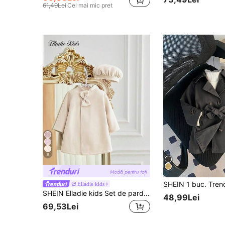
61,49Lei
Cel mai mic pret
6
Elladie kids
SHEIN Elladie kids Set de pardesiu și pălărie cu fundă minimalistă elegant pentru fetițe, toamnă/iarnă
48,99Lei
69,53Lei