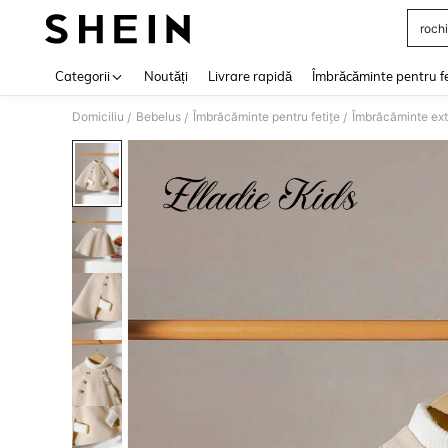
rochi
Use up 
Categorii
Noutăți
Livrare rapidă
Îmbrăcăminte pentru f
Domiciliu
Bebelus
Îmbrăcăminte pentru fetițe
Îmbrăcăminte exte
/
/
/