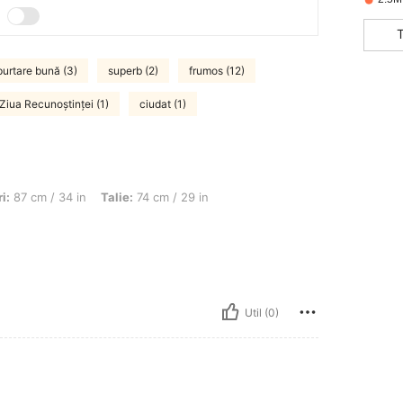
urtare bună (3)
superb (2)
frumos (12)
Ziua Recunoștinței (1)
ciudat (1)
34 in, Talie: 74 cm / 29 in, Bust: 83 cm / 33 in, Culoare: Roz, mărimea: 2-3Y
i:
87 cm / 34 in
Talie:
74 cm / 29 in
Util (0)