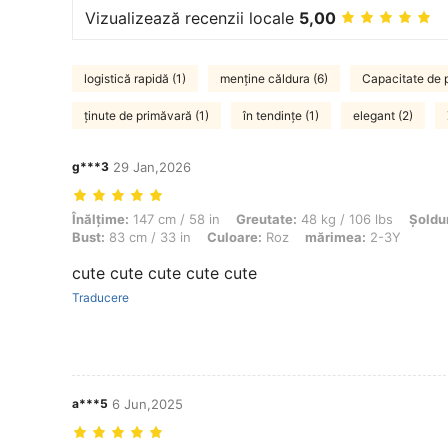
Vizualizează recenzii locale
5,00
logistică rapidă (1)
menține căldura (6)
Capacitate de p
ținute de primăvară (1)
în tendințe (1)
elegant (2)
g***3
29 Jan,2026
Înălţime: 147 cm / 58 in, Greutate: 48 kg / 106 lbs, Șolduri: 87 cm / 
Înălţime:
147 cm / 58 in
Greutate:
48 kg / 106 lbs
Șoldur
Bust:
83 cm / 33 in
Culoare:
Roz
mărimea:
2-3Y
cute cute cute cute cute
Traducere
a***5
6 Jun,2025