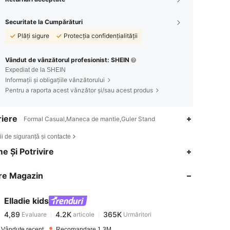
Securitate la Cumpărături
Plăți sigure
Protecția confidențialității
Vândut de vânzătorul profesionist: SHEIN
Expediat de la SHEIN
Informații și obligațiile vânzătorului
Pentru a raporta acest vânzător și/sau acest produs
iere
Formal Casual,Maneca de mantie,Guler Stand
ii de siguranță și contacte
4,89
4.2K
365K
e Și Potrivire
re Magazin
4,89
4.2K
365K
Elladie kids
4,89
4.2K
365K
Evaluare
articole
Urmăritori
p***a
a plătit
în urmă cu 1 zi
 Vândute recent
Recomandare 1.3M