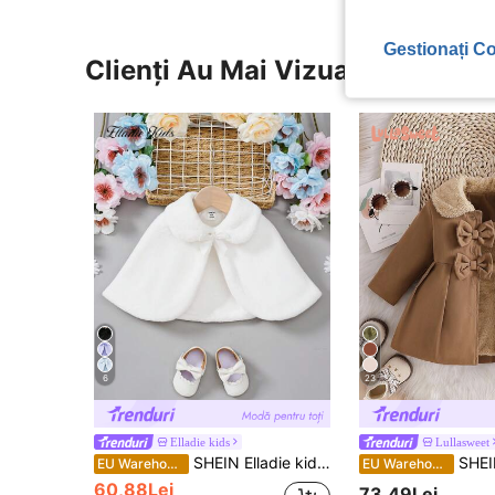
Gestionați Co
Clienți Au Mai Vizualizat
6
23
Elladie kids
Lullasweet
SHEIN Elladie kids Jachetă casual albă pufoasă, căptușită termic, pentru bebeluși, elegantă și adorabilă, pentru purtare zilnică, toamnă/iarnă
SHEIN Trench cu guler di
EU Warehouse
EU Warehouse
60,88Lei
73,49Lei