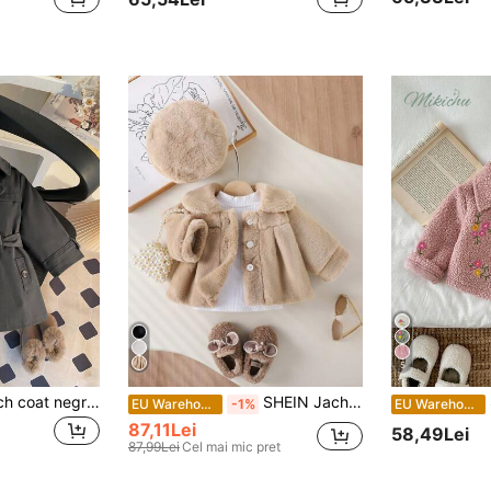
5
SHEIN 1 buc. Trench coat negru pentru bebeluș băiat/fată, lungime medie, cu mânecă lungă și guler, cu centură, stil minimalist street, potrivit pentru toamnă, ținută de birou, jachetă la modă în stil universitar
SHEIN Jachetă elegantă și drăguță din fleece subțire pentru bebeluși, cu beretă, set de toamnă
S
EU Warehouse
-1%
EU Warehouse
87,11Lei
58,49Lei
87,99Lei
Cel mai mic pret