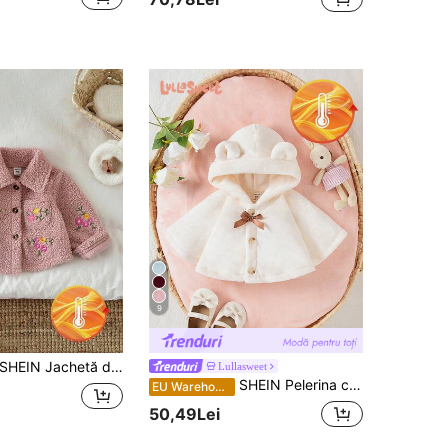
9
HEIN Jachetă din fleece gros, cu guler brodat și mânecă lungă, pentru bebeluși, toamnă/iarnă
Lullasweet
SHEIN Pelerina cu glugă cu blană pentru fetițe 2-24 M, groasă și confortabilă pentru toamna iarnă
EU Warehouse
50,49Lei