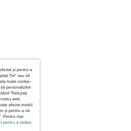
licitat și pentru a
ptați Tot" sau să
seta toate cookie-
și să personalizăm
ctând "Refuzați
 nostru web.
poate afecta modul
ăm și pentru a vă
e". Pentru mai
ici pentru a vedea