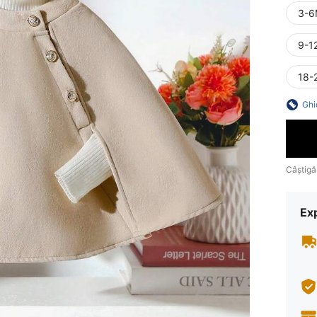
3-6
9-1
18-
Ghi
Câștigă
Ex