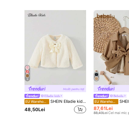
9
Elladie kids
Bebeilu
SHEIN Elladie kids Jachetă caldă cu decorare cu fundă fuzzy pentru fetiță, versatilă pentru ieșiri și ținute de zi cu zi, toamnă/iarnă
SHEIN Fetiță drăguță, minim
EU Warehouse
EU Warehouse
87,61Lei
48,50Lei
88,49Lei
Cel mai mic 