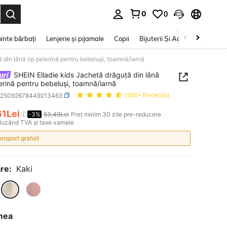
0
0
e. Press Enter to select.
inte bărbați
Lenjerie și pijamale
Copii
Bijuterii Și Accesorii
Frumu
 din lână tip pelerină pentru bebeluși, toamnă/iarnă
SHEIN Elladie kids Jachetă drăguță din lână
lerină pentru bebeluși, toamnă/iarnă
a25092678449213463
(500+ Recenzii)
61Lei
-3%
53,49Lei
Preț minim 30 zile pre-reducere
ICE AND AVAILABILITY
cluzând TVA și taxe vamale
ansport gratuit
re:
Kaki
mea