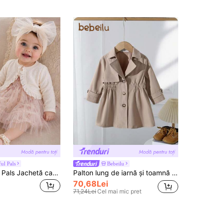
ful Pals
Bebeilu
SHEIN Playful Pals Jachetă casual versatilă și confortabilă pentru fetiță, din material texturat, primăvară/vară
Palton lung de iarnă și toamnă pentru fetiță, culoare uni, casual, simplu și la modă
70,68Lei
71,24Lei
Cel mai mic pret