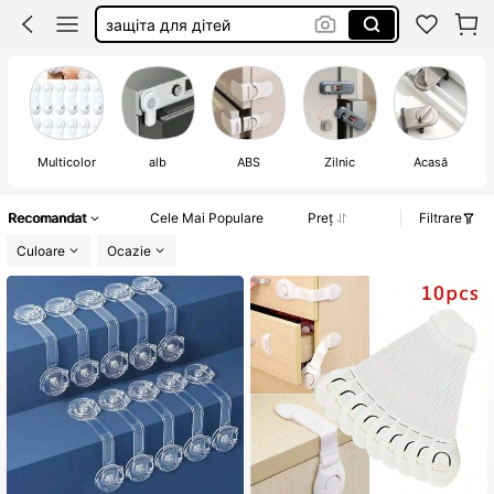
pojistka na skrin
door lock for kids
accessori cucina
Multicolor
alb
ABS
Zilnic
Acasă
Recomandat
Cele Mai Populare
Preț
Filtrare
Culoare
Ocazie