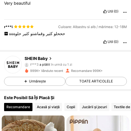
Very
beautiful
Util
(0)
r***i
Culoare: Albastru si alb / mărimea: 12-18M
حححلو
كثير
وقماشتو
كثير
حلوةةة
Util
(0)
SHEIN Baby
742K Urmăritori
4,92
t***3
a plătit
în urmă cu 1 zi
999K+ Vândute recent
Recomandare 999K+
742K Urmăritori
4,92
Urmărește
TOATE ARTICOLELE
Este Posibil Să Îți Placă Și
742K Urmăritori
4,92
Recomandare
Acasă și viață
Copii
Jucării și jocuri
Textile de
742K Urmăritori
4,92