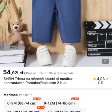
1/6
54
,92Lei
Preț incluzând TVA și taxe vamale
SHEIN Tricou cu mânecă scurtă și cusături
4,93
contrastante Pantaloni/salopete 2 buc.
(15)
Mărimea
Implicit
29 left
22 left
6-9M
(68-74 cm)
9-12M
(74-80 cm)
31 left
12-18M
(80-86 cm)
18-24M
(86-92 cm)