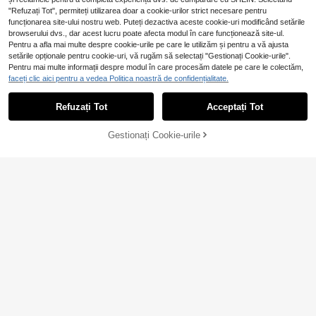
"Refuzați Tot", permiteți utilizarea doar a cookie-urilor strict necesare pentru
funcționarea site-ului nostru web. Puteți dezactiva aceste cookie-uri modificând setările
browserului dvs., dar acest lucru poate afecta modul în care funcționează site-ul.
Pentru a afla mai multe despre cookie-urile pe care le utilizăm și pentru a vă ajusta
6
8
setările opționale pentru cookie-uri, vă rugăm să selectați "Gestionați Cookie-urile".
SHEIN Salopă cu mân
SHEIN Set de 5 body-salopete
EU Warehouse
NEW
Pentru mai multe informații despre modul în care procesăm datele pe care le colectăm,
ecă scurtă și imprimeu cu litere, cas
basic pentru bebeluș nou-născut, b
#1 Cele mai vândute
în Scrisoare Salopete pentru bebeluși băieți
91
faceți clic aici pentru a vedea Politica noastră de confidențialitate.
,49Lei
ual, pentru bebeluși băieți, ținută de
ăiat și fată, unisex, casual, din trico
43
curse, primăvară/vară
t, culoare uni, cu mânecă lungă și în
,98Lei
checători în față, pentru toamnă/iar
Refuzați Tot
Acceptați Tot
nă, haine de iarnă pentru bebeluși
Gestionați Cookie-urile
ADAUGĂ ÎN COȘ
6
Pipplin