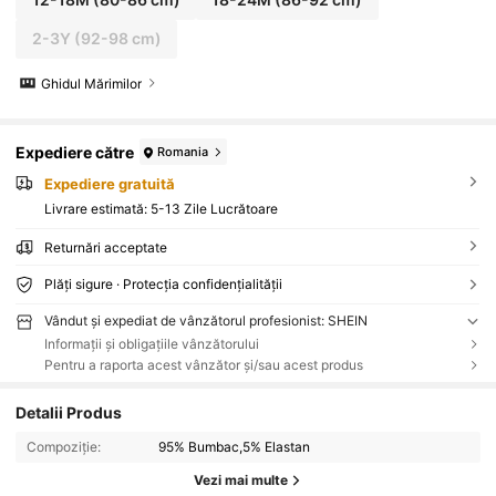
2-3Y
(92-98 cm)
Ghidul Mărimilor
Expediere către
Romania
Expediere gratuită
Livrare estimată:
5-13 Zile Lucrătoare
Returnări acceptate
Plăți sigure · Protecția confidențialității
Vândut și expediat de vânzătorul profesionist: SHEIN
Informații și obligațiile vânzătorului
Pentru a raporta acest vânzător și/sau acest produs
Detalii Produs
Compoziție:
95% Bumbac,5% Elastan
Vezi mai multe