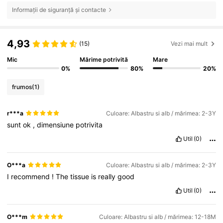
Informații de siguranță și contacte
4,93
(15)
Vezi mai mult
Mic
Mărime potrivită
Mare
0%
80%
20%
frumos
(1)
r***a
Culoare: Albastru si alb / mărimea: 2-3Y
sunt
ok
,
dimensiune
potrivita
Util
(0)
O***a
Culoare: Albastru si alb / mărimea: 2-3Y
I
recommend
!
The
tissue
is
really
good
Util
(0)
O***m
Culoare: Albastru si alb / mărimea: 12-18M