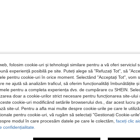
web, folosim cookie-uri și tehnologii similare pentru a vă oferi serviciul so
ună experiență posibilă pe site. Puteți alege să "Refuzați Tot", să "Acce
nțele pentru cookie-uri în orice moment. Selectând "Acceptați Tot", vom 
are ne ajută să analizăm traficul, să oferim funcționalități îmbunătățite 
lamele pentru a completa experiența dvs. de cumpărare cu SHEIN. Sele
ilizarea doar a cookie-urilor strict necesare pentru funcționarea site-ului
aceste cookie-uri modificând setările browserului dvs., dar acest lucru 
ză site-ul. Pentru a afla mai multe despre cookie-urile pe care le utiliz
ționale pentru cookie-uri, vă rugăm să selectați "Gestionați Cookie-uril
despre modul în care procesăm datele pe care le colectăm,
faceți clic a
e confidențialitate.