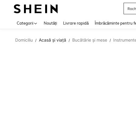
Roch
Use up 
Categorii
Noutăți
Livrare rapidă
Îmbrăcăminte pentru f
Domiciliu
Acasă și viață
Bucătărie și mese
Instrumente
/
/
/