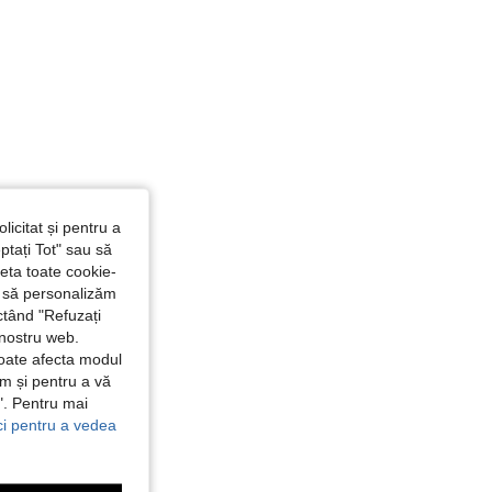
licitat și pentru a
ptați Tot" sau să
seta toate cookie-
și să personalizăm
ctând "Refuzați
 nostru web.
poate afecta modul
ăm și pentru a vă
e". Pentru mai
ici pentru a vedea