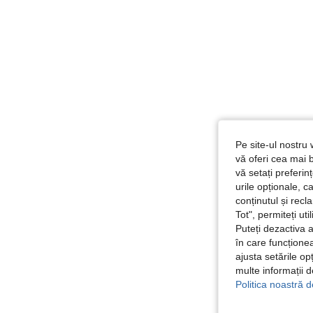
Pe site-ul nostru 
vă oferi cea mai b
vă setați preferi
urile opționale, c
conținutul și rec
Tot", permiteți ut
Puteți dezactiva 
în care funcționea
ajusta setările op
multe informații 
Politica noastră d