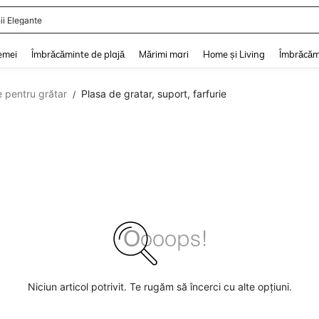
ii Elegante
and down arrow keys to navigate search Căutare recentă and Descoperire Căutar
emei
Îmbrăcăminte de plajă
Mărimi mari
Home și Living
Îmbrăcăm
 pentru grătar
Plasa de gratar, suport, farfurie
/
Niciun articol potrivit. Te rugăm să încerci cu alte opțiuni.