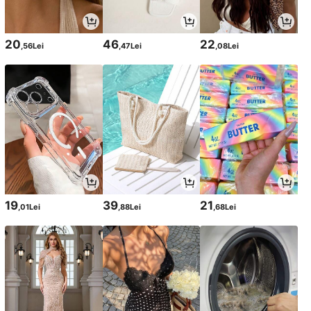
20
46
22
,56Lei
,47Lei
,08Lei
19
39
21
,01Lei
,88Lei
,68Lei