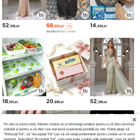
52
68
14
,39Lei
,30Lei
,43Lei
-1%
68,99Lei
Preț minim
18
20
52
,10Lei
,89Lei
,39Lei
Pe site-ul nostru web, folosim cookie-uri și tehnologii similare pentru a vă oferi serviciul
solicitat și pentru a vă oferi cea mai bună experiență posibilă pe site. Puteți alege să
"Refuzați Tot", să "Acceptați Tot" sau să vă setați preferințele pentru cookie-uri în orice
moment. Selectând "Acceptați Tot", vom seta toate cookie-urile opționale, care ne ajută