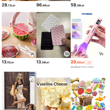
28
96
58
,72Lei
,99Lei
,38Lei
13
13
20
,15Lei
,39Lei
,82Lei
-2%
21,37Lei
Preț minim