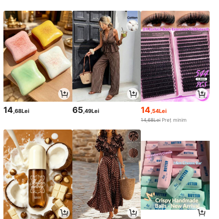
14
65
14
,68Lei
,49Lei
,54Lei
14,68Lei
Preț minim