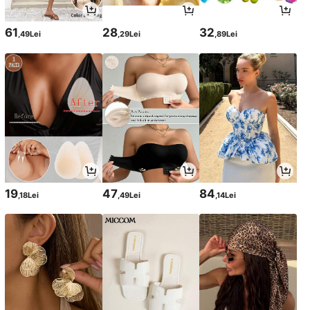
61
28
32
,49Lei
,29Lei
,89Lei
19
47
84
,18Lei
,49Lei
,14Lei