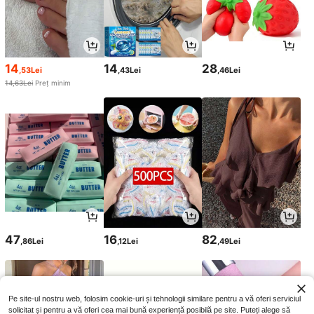
14
14
28
,53Lei
,43Lei
,46Lei
14,63Lei
Preț minim
47
16
82
,86Lei
,12Lei
,49Lei
Pe site-ul nostru web, folosim cookie-uri și tehnologii similare pentru a vă oferi serviciul
solicitat și pentru a vă oferi cea mai bună experiență posibilă pe site. Puteți alege să