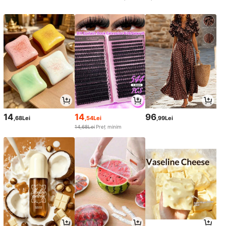
14
14
96
,68Lei
,54Lei
,99Lei
14,68Lei
Preț minim