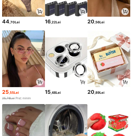
44
16
20
,70Lei
,22Lei
,56Lei
25
15
20
,55Lei
,48Lei
,89Lei
25,78Lei
Preț minim