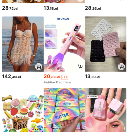
28
13
28
,72Lei
,15Lei
,29Lei
142
20
13
,49Lei
,82Lei
,39Lei
-2%
21,37Lei
Preț minim