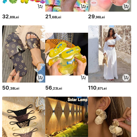
32
21
29
,89Lei
,68Lei
,96Lei
50
56
110
,38Lei
,23Lei
,87Lei