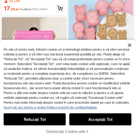
scuiți în formă de lăbuță de câine, di
26 Left
ătărie
n oțel inoxidabil 430, formă drăguță
17
de desen animat cu lăbuță de pisică
,21Lei
17,29Lei
Preț minim
și lăbuță de câine, material 6 cm, for
mă de coacere pentru biscuiți franț
uzești, instrument de coacere DIY p
entru copii și părinți, formă de coac
ere cu amprentă drăguță de lăbuță
Pe site-ul nostru web, folosim cookie-uri și tehnologii similare pentru a vă oferi serviciul
solicitat și pentru a vă oferi cea mai bună experiență posibilă pe site. Puteți alege să
"Refuzați Tot", să "Acceptați Tot" sau să vă setați preferințele pentru cookie-uri în orice
moment. Selectând "Acceptați Tot", vom seta toate cookie-urile opționale, care ne ajută
8 bucăți ștampile pentru biscuiți în f
să analizăm traficul, să oferim funcționalități îmbunătățite și să personalizăm conținutul
ormă de câine de desene animate
26 Left
și reclamele pentru a completa experiența dvs. de cumpărare cu SHEIN. Selectând
29
"Refuzați Tot", permiteți utilizarea doar a cookie-urilor strict necesare pentru
,88Lei
funcționarea site-ului nostru web. Puteți dezactiva aceste cookie-uri modificând setările
browserului dvs., dar acest lucru poate afecta modul în care funcționează site-ul.
Pentru a afla mai multe despre cookie-urile pe care le utilizăm și pentru a vă ajusta
setările opționale pentru cookie-uri, vă rugăm să selectați "Gestionați Cookie-urile".
Pentru mai multe informații despre modul în care procesăm datele pe care le colectăm,
1 bucată roz, antiderapant, antiader
faceți clic aici pentru a vedea Politica noastră de confidențialitate.
18
ent, aluat de făină, covoraș pentru f
,39Lei
-1%
rământare, covoraș pentru coacere,
18,68Lei
Preț minim
Refuzați Tot
Acceptați Tot
covoraș pentru amestecare
Gestionați Cookie-urile
ADAUGĂ ÎN COȘ