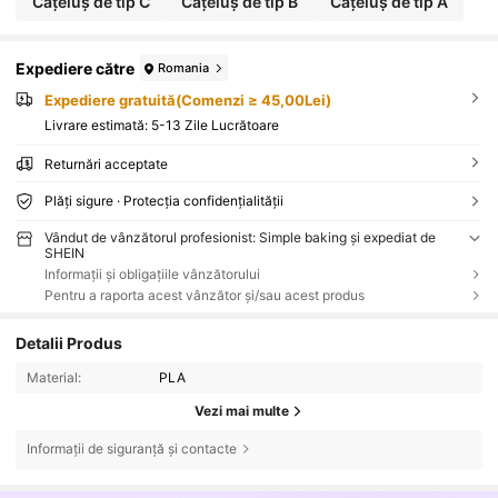
Cățeluș de tip C
Cățeluș de tip B
Cățeluș de tip A
Expediere către
Romania
Expediere gratuită(Comenzi ≥ 45,00Lei)
Livrare estimată:
5-13 Zile Lucrătoare
Returnări acceptate
Plăți sigure · Protecția confidențialității
Vândut de vânzătorul profesionist: Simple baking și expediat de
SHEIN
Informații și obligațiile vânzătorului
Pentru a raporta acest vânzător și/sau acest produs
Detalii Produs
Material:
PLA
Vezi mai multe
Informații de siguranță și contacte
4.7K Urmăritori
4,89