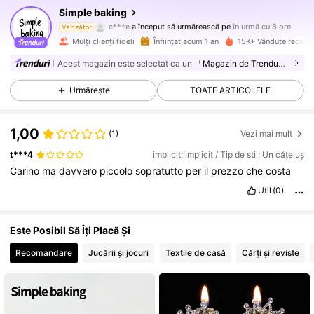
Simple baking
c***e
a început să urmărească pe
în urmă cu 8 ore
C***i
navighează
Vânzător
4.7K Urmăritori
4,89
Mulți clienți fideli
Înființat acum 1 an
15K+ Vândute recent
Acest magazin este selectat ca un
「Magazin de Trenduri」
4.7K Urmăritori
4,89
Urmărește
TOATE ARTICOLELE
1,00
4.7K Urmăritori
4,89
(1)
Vezi mai mult
t***4
implicit: implicit / Tip de stil: Un cățeluș
Carino
ma
davvero
piccolo
sopratutto
per
il
prezzo
che
costa
4.7K Urmăritori
4,89
Util
(0)
4.7K Urmăritori
4,89
Este Posibil Să Îți Placă Și
Recomandare
Jucării și jocuri
Textile de casă
Cărți și reviste
4.7K Urmăritori
4,89