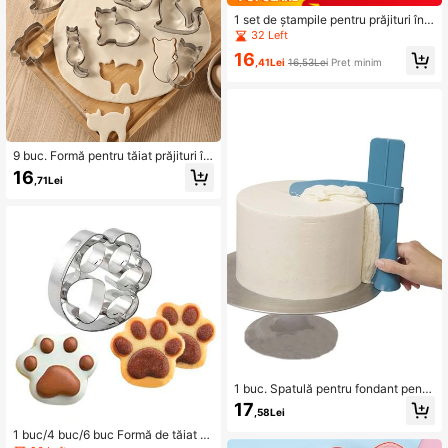
1 set de ștampile pentru prăjituri în f
ormă de literă, mini matriță creativă
32 Left
de presă pentru biscuiți pentru coac
16
ere
,41Lei
16,53Lei
Preț minim
9 buc. Formă pentru tăiat prăjituri în
formă de pisică de desene animate
16
,71Lei
coreeane, instrumente de coacere f
eliere de fructe
1 buc. Spatulă pentru fondant pentr
u șapă reglabilă pentru răzuit pentr
17
,58Lei
u prăjituri, instrumente de decorare
mai netezite pentru marginea crem
1 buc/4 buc/6 buc Formă de tăiat bi
ei Accesorii pentru copt pentru buc