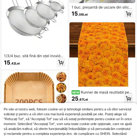
1 buc. preșantă de uscare din silico
n pentru robinet, cu margini înguste
15
,08Lei
tăiabile, protecție împotriva stropilor
și colectare a apei, tavă de drenaj p
entru spatele robinetului, potrivită p
entru dozator de săpun, accesoriu
multifuncțional pentru chiuvetă, pe
ntru bucătărie, baie și raft de vase, i
mpermeabilă, anti-inundație, acces
oriu decorativ pentru depozitare în
casă
1/3/4 buc. sită fină din oțel inoxidab
il cu mâner - instrument de cernere
15
,42Lei
pentru bucătărie, set de sită fină pe
ntru bucătărie, instrument și acceso
riu esențial pentru bucătărie
Runner de masă reutilabil pent
NEW
ru bucătărie și sufragerie cu flori de
25
,67Lei
crizantemă, decor pentru petrecere
de sărbătoare, Ziua Morților mexica
nă, decorațiuni Ziua Morților
Pe site-ul nostru web, folosim cookie-uri și tehnologii similare pentru a vă oferi serviciul
solicitat și pentru a vă oferi cea mai bună experiență posibilă pe site. Puteți alege să
"Refuzați Tot", să "Acceptați Tot" sau să vă setați preferințele pentru cookie-uri în orice
moment. Selectând "Acceptați Tot", vom seta toate cookie-urile opționale, care ne ajută
să analizăm traficul, să oferim funcționalități îmbunătățite și să personalizăm conținutul
și reclamele pentru a completa experiența dvs. de cumpărare cu SHEIN. Selectând