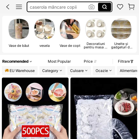
sticla de apa
water bottle
caserole pentru școală
Decoratiuni
Unelte și
Vase de băut
vesela
Vase de copt
V
pentru masa si
gadgeturi de
stofe de
bucătărie
bucatarie
Recommended
Most Popular
Price
Filtrare
EU Warehouse
Category
Culoare
Ocazie
Alimentare 