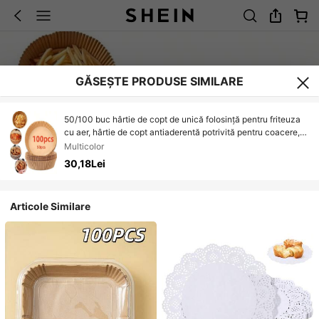
GĂSEȘTE PRODUSE SIMILARE
50/100 buc hârtie de copt de unică folosință pentru friteuza
cu aer, hârtie de copt antiaderentă potrivită pentru coacere,
prăjire, cuptor cu microunde și gătit, aplicabilă pentru Paște,
Multicolor
Ziua Tatălui, Ziua Mamei, Crăciun și Halloween
30,18Lei
Articole Similare