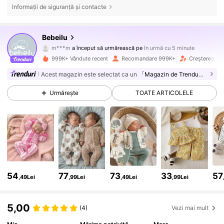
Informații de siguranță și contacte
506K Urmăritori
4,88
Bebeilu
m***m
a început să urmărească pe
în urmă cu 5 minute
d***2
navighează
506K Urmăritori
4,88
999K+ Vândute recent
Recomandare 999K+
Creșterea urm
Acest magazin este selectat ca un
「Magazin de Trenduri」
506K Urmăritori
4,88
Urmărește
TOATE ARTICOLELE
506K Urmăritori
4,88
506K Urmăritori
4,88
54
77
73
33
57
,49Lei
,99Lei
,49Lei
,99Lei
506K Urmăritori
4,88
5,00
(4)
Vezi mai mult
506K Urmăritori
4,88