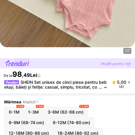
1/7
98
,49Lei
De la
SHEIN Set unisex de cinci piese pentru beb
5,00
eluși, băieți și fetițe: casual, simplu, tricotat, co
(4)
nfortabil, elastic, culoare uni, cu bretele, body c
u deschidere între picioare, perfect pentru vară
Mărimea
Implicit
1 left
5 left
11 left
0-1M
1-3M
3-6M
(62-68 cm)
6-9M
(68-74 cm)
9-12M
(74-80 cm)
12-18M
(80-86 cm)
18-24M
(86-92 cm)