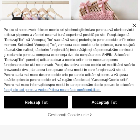
Pe site-ul nostru web, folosim cookie-uri și tehnologii similare pentru a vă oferi serviciul
solicitat și pentru a vă oferi cea mai bună experiență posibilă pe site. Puteți alege să
"Refuzați Tot", să "Acceptați Tot" sau să vă setați preferințele pentru cookie-uri în orice
moment. Selectând "Acceptați Tot", vom seta toate cookie-urile opționale, care ne ajută
să analizăm traficul, să oferim funcționalități îmbunătățite și să personalizăm conținutul
13
și reclamele pentru a completa experiența dvs. de cumpărare cu SHEIN. Selectând
"Refuzați Tot", permiteți utilizarea doar a cookie-urilor strict necesare pentru
5
funcționarea site-ului nostru web. Puteți dezactiva aceste cookie-uri modificând setările
browserului dvs., dar acest lucru poate afecta modul în care funcționează site-ul.
Bebeilu
Pentru a afla mai multe despre cookie-urile pe care le utilizăm și pentru a vă ajusta
Fetiță 5 buc. Body tric
EU Warehouse
Joymelo
setările opționale pentru cookie-uri, vă rugăm să selectați "Gestionați Cookie-urile".
94
otat casual, confortabil, de culoare
,99Lei
SHEIN Rochie plisată
EU Warehouse
Pentru mai multe informații despre modul în care procesăm datele pe care le colectăm,
solidă, cu bretele și cleme, vară
colorată, fără mâneci, pentru fete, p
#1 Cele mai vândute
în Croială slim Rochii pentru fete
faceți clic aici pentru a vedea Politica noastră de confidențialitate.
ersonalizată, prințesă, dulce, de lun
44
,05Lei
gime medie, potrivită pentru vacanț
ă și petrecere, vară
Refuzați Tot
Acceptați Tot
Gestionați Cookie-urile
ADAUGĂ ÎN COȘ