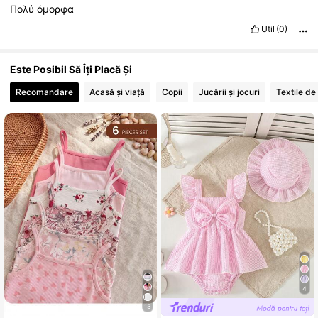
Πολύ
όμορφα
Util
(0)
Este Posibil Să Îți Placă Și
Recomandare
Acasă și viață
Copii
Jucării și jocuri
Textile de
4
13