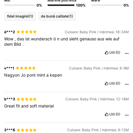
Mic
Mărime potrivită
Mare
0%
100%
0%
fidel imaginii
(1)
de bună calitate
(1)
506K Urmăritori
4,88
d***2
Culoare: Baby Pink / mărimea: 18-24M
Wow
,
das
ist
wundersch
ö
n
und
sieht
genauso
aus
wie
auf
506K Urmăritori
4,88
dem
Bild
.
Util
(0)
506K Urmăritori
4,88
v***1
Culoare: Baby Pink / mărimea: 6-9M
Nagyon
Jo
pont
mint
a
kepen
506K Urmăritori
4,88
Util
(0)
b***3
Culoare: Baby Pink / mărimea: 12-18M
Great
fit
and
soft
material
Util
(0)
3***6
Culoare: Baby Pink / mărimea: 9-12M