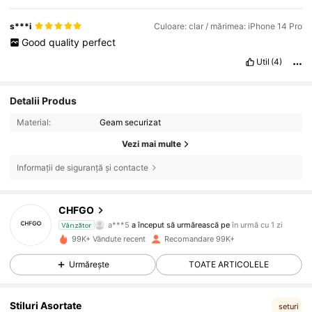
s***i
Culoare: clar / mărimea: iPhone 14 Pro
Good
quality
perfect
Util
(4)
Detalii Produs
Material:
Geam securizat
Vezi mai multe
Informații de siguranță și contacte
1.7K Urmăritori
4,84
CHFGO
a***5
a început să urmărească pe
în urmă cu 1 zi
Vânzător
n***4
navighează
99K+ Vândute recent
Recomandare 99K+
1.7K Urmăritori
4,84
Urmărește
TOATE ARTICOLELE
1.7K Urmăritori
4,84
Stiluri Asortate
seturi