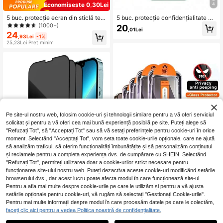
Economisește 0,30Lei
4
5 buc. protecție ecran din sticlă tem
5 buc. protecție confidențialitate ec
perată transparentă HD, suprafață d
ran complet sticlă securizată protec
(1000+)
20
,01Lei
e înaltă duritate, protejează împotri
ție compatibilă cu ecran mătase ant
24
,93Lei
-1%
va contactului zilnic cu obiecte asc
i-peeping folie de protecție telefon
25,23Lei
Preț minim
uțite, protejează eficient suprafața l
ecran complet compatibilă cu 17/17
entilei
Air/17Pro/17ProMax/15/15Plus/15Pr
o/15Promax/14/14Pro/14ProMax/14
Plus/13/13Pro/13ProMax/12/12Pro/
12ProMax/11/11ProMax/11Pro/X/X
S/XSMAX
Pe site-ul nostru web, folosim cookie-uri și tehnologii similare pentru a vă oferi serviciul
solicitat și pentru a vă oferi cea mai bună experiență posibilă pe site. Puteți alege să
"Refuzați Tot", să "Acceptați Tot" sau să vă setați preferințele pentru cookie-uri în orice
moment. Selectând "Acceptați Tot", vom seta toate cookie-urile opționale, care ne ajută
să analizăm traficul, să oferim funcționalități îmbunătățite și să personalizăm conținutul
și reclamele pentru a completa experiența dvs. de cumpărare cu SHEIN. Selectând
"Refuzați Tot", permiteți utilizarea doar a cookie-urilor strict necesare pentru
funcționarea site-ului nostru web. Puteți dezactiva aceste cookie-uri modificând setările
browserului dvs., dar acest lucru poate afecta modul în care funcționează site-ul.
Pentru a afla mai multe despre cookie-urile pe care le utilizăm și pentru a vă ajusta
5
4 buc. protecție ecran din sticlă sec
setările opționale pentru cookie-uri, vă rugăm să selectați "Gestionați Cookie-urile".
urizată pentru intimitate, anti-spion
32
3 buc. protecție confidențialitate ec
Pentru mai multe informații despre modul în care procesăm datele pe care le colectăm,
,08Lei
are, auto-eliminare a prafului, fără b
ran complet sticlă securizată protec
(1000+)
faceți clic aici pentru a vedea Politica noastră de confidențialitate.
ule, claritate HD, instalare ușoară c
ție compatibilă cu cu margine neagr
19
u un singur clic, cadou de zi de nașt
ă ecran mătase anti-peeping folie d
,06Lei