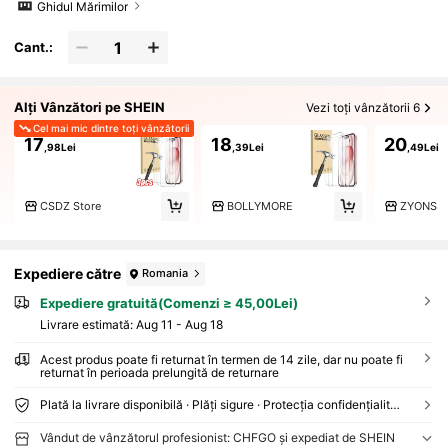
Ghidul Mărimilor
Cant.:
Alți Vânzători pe SHEIN
Vezi toți vânzătorii 6
Cel mai mic dintre toți vânzătorii
17
18
20
,98Lei
,39Lei
,49Lei
CSDZ Store
BOLLYMORE
ZYONS
Expediere către
Romania
Expediere gratuită(Comenzi ≥ 45,00Lei)
Livrare estimată:
Aug 11 - Aug 18
Acest produs poate fi returnat în termen de 14 zile, dar nu poate fi
returnat în perioada prelungită de returnare
Plată la livrare disponibilă · Plăți sigure · Protecția confidențialității
Vândut de vânzătorul profesionist: CHFGO și expediat de SHEIN