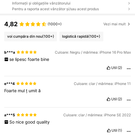
Informații și obligațiile vânzătorului
Pentru a raporta acest vânzător și/sau acest produs
4,82
(1000+)
Vezi mai mult
voi cumpăra din nou
(100+)
logistică rapidă
(100+)
b***a
Culoare: Negru / mărimea: iPhone 16 Pro Max
se
lipesc
foarte
bine
Util
(2)
e***4
Culoare: clar / mărimea: iPhone 11
Foarte
mul
ț
umit
ă
Util
(2)
a***5
Culoare: clar / mărimea: iPhone SE 2022
So
nice
good
quality
Util
(1)