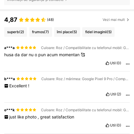
4,87
(48)
Vezi mai mult
superb
(2)
frumos
(7)
îmi place
(5)
fidel imaginii
(5)
a***a
Culoare: Roz / Compatibilitate cu telefonul mobil: Google / mărimea: Google Pixel 9 Pro
husa
da
dar
nu
o
pun
acum
momentan
🥰
Util
(0)
b***a
Culoare: Roz / mărimea: Google Pixel 9 Pro / Compatibilitate cu telefonul mobil: Google
Excellent
!
Util
(2)
o***k
Culoare: Roz / Compatibilitate cu telefonul mobil: Google / mărimea: Google Pixel 9 Pro
just
like
photo
,
great
satisfaction
Util
(0)