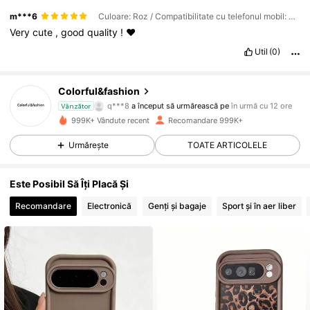
m***6
Culoare: Roz / Compatibilitate cu telefonul mobil: Google / mărimea: Google Pixel 8
Very
cute
,
good
quality
!
❤️
Util
(0)
54K Urmăritori
4,88
Colorful&fashion
q***8
a început să urmărească pe
în urmă cu 12 ore
Vânzător
999K+ Vândute recent
Recomandare 999K+
54K Urmăritori
4,88
Urmărește
TOATE ARTICOLELE
54K Urmăritori
4,88
Este Posibil Să Îți Placă Și
Recomandare
Electronică
Genți și bagaje
Sport și în aer liber
54K Urmăritori
4,88
54K Urmăritori
4,88