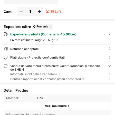
Cant.:
15 Left
Expediere către
Romania
Expediere gratuită(Comenzi ≥ 45,00Lei)
Livrare estimată:
Aug 12 - Aug 19
Returnări acceptate
Plăți sigure · Protecția confidențialității
Vândut de vânzătorul profesionist: Colorful&fashion și expediat
de SHEIN
Informații și obligațiile vânzătorului
Pentru a raporta acest vânzător și/sau acest produs
Detalii Produs
Material:
TPU
Vezi mai multe
Informații de siguranță și contacte