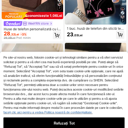
7
Economisește 1,06Lei
7
WeeYRN store
1 buc. husă de telefon din sticlă tem
Huse de telefon personalizată cu ini
perată cu fundă din satin HD, comp
28
tială și nume, compatibilă cu 17 16 1
23
,32Lei
-3%
,03Lei
atibilă cu Google 10, 9, 8, 7 și Galax
5 14 13 Pro Max Plus Air, cu textură
29,38Lei
Preț minim
y S26, S25, S24, S23, S22, A07, A5
3D embossed, luxoasă, din piele PU
6, A16 și A06, design protector cu fu
cu textură lychee, carcasă de prote
ndă, carcasă rezistentă, stil minimal
cție, cadou ideal, cadou pentru ea
ist, perfectă pentru vară, cadou zilni
c de calitate pentru prieteni, colegi
Pe site-ul nostru web, folosim cookie-uri și tehnologii similare pentru a vă oferi serviciul
de clasă, cei dragi sau pentru tine
solicitat și pentru a vă oferi cea mai bună experiență posibilă pe site. Puteți alege să
"Refuzați Tot", să "Acceptați Tot" sau să vă setați preferințele pentru cookie-uri în orice
moment. Selectând "Acceptați Tot", vom seta toate cookie-urile opționale, care ne ajută
să analizăm traficul, să oferim funcționalități îmbunătățite și să personalizăm conținutul
și reclamele pentru a completa experiența dvs. de cumpărare cu SHEIN. Selectând
"Refuzați Tot", permiteți utilizarea doar a cookie-urilor strict necesare pentru
funcționarea site-ului nostru web. Puteți dezactiva aceste cookie-uri modificând setările
browserului dvs., dar acest lucru poate afecta modul în care funcționează site-ul.
Pentru a afla mai multe despre cookie-urile pe care le utilizăm și pentru a vă ajusta
setările opționale pentru cookie-uri, vă rugăm să selectați "Gestionați Cookie-urile".
Pentru mai multe informații despre modul în care procesăm datele pe care le colectăm,
faceți clic aici pentru a vedea Politica noastră de confidențialitate.
6
10
Refuzați Tot