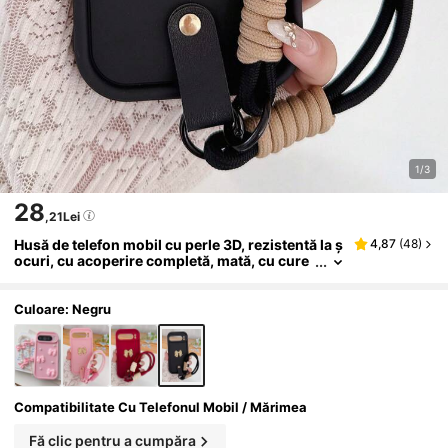
1/3
28
,21Lei
Husă de telefon mobil cu perle 3D, rezistentă la ș
4,87
(
48
)
ocuri, cu acoperire completă, mată, cu cure
a de mână cu fundă, concepută pentru a abs
orbi șocurile și a proteja telefonul de Google Pix
el 8 Pro, 8A 9 Pro XL
Culoare: Negru
Compatibilitate Cu Telefonul Mobil / Mărimea
Fă clic pentru a cumpăra