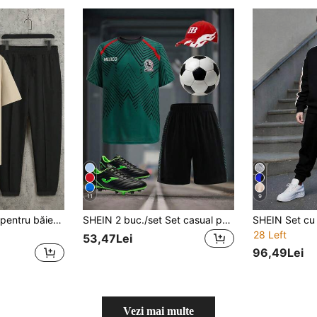
11
9
SHEIN Set 2 piese pentru băieți adolescenți, casual, cu imprimeu cu litere, cu guler rotund, tip pulover, potrivit pentru vară, sport, alergare și activități în aer liber
SHEIN 2 buc./set Set casual pentru băieți adolescenți, tricou cu mânecă scurtă și pantaloni scurți, ținută sport, streetwear, punk rock, stil școlar, potrivit pentru primăvară și vară, purtare zilnică, petreceri, festivaluri de muzică
28 Left
53,47Lei
96,49Lei
Vezi mai multe