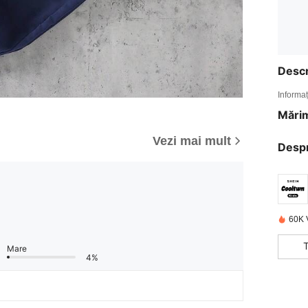
Descr
Informaț
Mărim
Vezi mai mult
Desp
60K 
Mare
4%