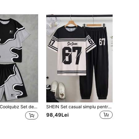
oolqubz Set de tricou cu mânecă scurtă și pantaloni scurți, streetwear casual, confortabil, pentru băieți adolescenți
SHEIN Set casual simplu pentru băieți adolescenți, tricou cu mânecă scurtă și guler rotund și pantaloni lungi, potrivit pentru vară, modă clasică cu slogan "Seven & Six", 6 7", stil text sportiv
98,49Lei