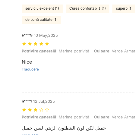
serviciu excelent (1)
Curea confortabilă (1)
superb (1)
de bună calitate (1)
e***9
10 May,2025
Potrivire generală: Mărime potrivită, Culoare: Verde Armată, mărimea
Potrivire generală:
Mărime potrivită
Culoare:
Verde Arma
Nice
Traducere
n***1
12 Jul,2025
Potrivire generală: Mărime potrivită, Culoare: Verde Armată, mărimea
Potrivire generală:
Mărime potrivită
Culoare:
Verde Arma
جميل لكن لون البنطلون الزيتي ليس جميل