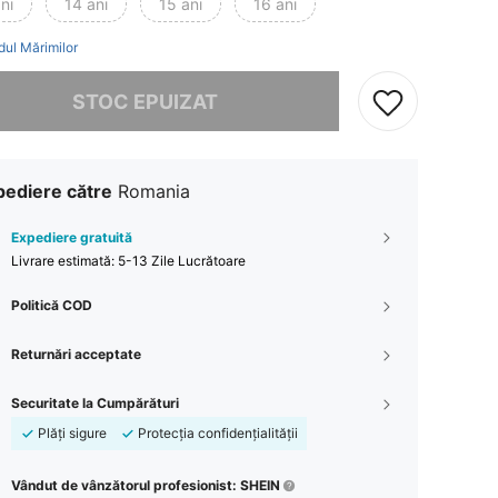
ni
14 ani
15 ani
16 ani
dul Mărimilor
rău, articolul are stoc epuizat.
STOC EPUIZAT
pediere către
Romania
Expediere gratuită
Livrare estimată:
5-13 Zile Lucrătoare
Politică COD
Returnări acceptate
Securitate la Cumpărături
Plăți sigure
Protecția confidențialității
Vândut de vânzătorul profesionist: SHEIN