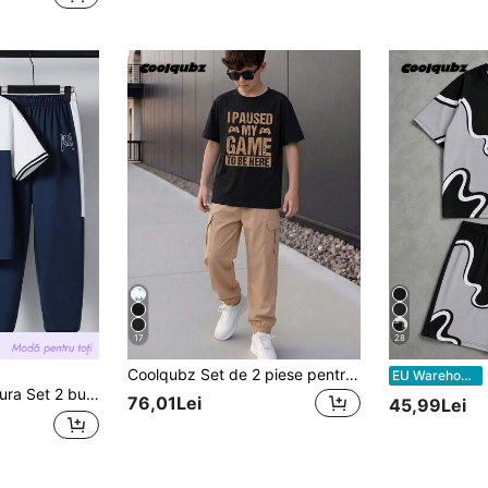
17
28
Coolqubz Set de 2 piese pentru adolescenți, primăvară/vară, tricou simplu casual cu guler rotund și imprimeu & pantaloni cu manșetă, potrivit pentru naveta zilnică și purtare în aer liber
C
EU Warehouse
ricou și pantaloni sport, cu imprimeu de patchwork în culori contrastante, casual, pentru băieți
76,01Lei
45,99Lei