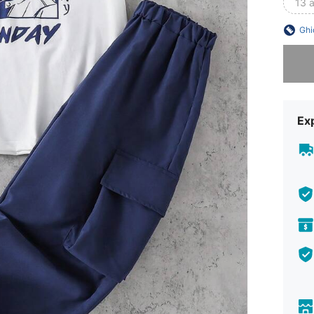
13 a
Ghi
Ne pare 
Ex