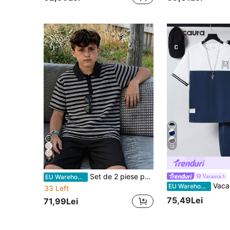
12
7
Set de 2 piese pentru băieți adolescenți, casual minimalist, cu textură și dungi, culoare kaki, tricou polo cu mânecă scurtă și pantaloni scurți, croială largă, confortabil, potrivit pentru toamnă, primăvară și vară, ideal pentru purtare zilnică, navetă, joacă în aer liber, sport, școală, streetwear, petreceri și ședințe foto
Vacaura
EU Warehouse
Vacaura Set 2 buc. pentru adolescenți, t
EU Warehouse
33 Left
75,49Lei
71,99Lei