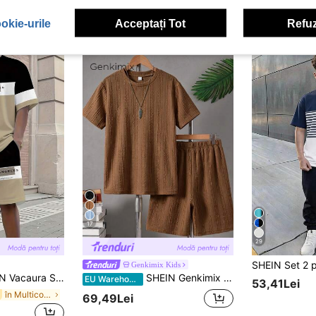
okie-urile
Acceptați Tot
Refuz
17
29
Genkimix Kids
 cu mânecă scurtă și pantaloni scurți sport simpli pentru alergare, ținută respirabilă pentru exterior, potrivită pentru mai multe sezoane
SHEIN Genkimix Kids Set de 2 piese pentru băieți adolescenți, primăvară/vară, albastru apă, casual, pentru vacanță, modă sport, tricou cu mânecă scurtă și pantaloni scurți, cu imprimeu 3D în relief cu litere, ținută sport minimalistă
EU Warehouse
53,41Lei
în Multicolor Seturi pentru băieți adolescenți
69,49Lei