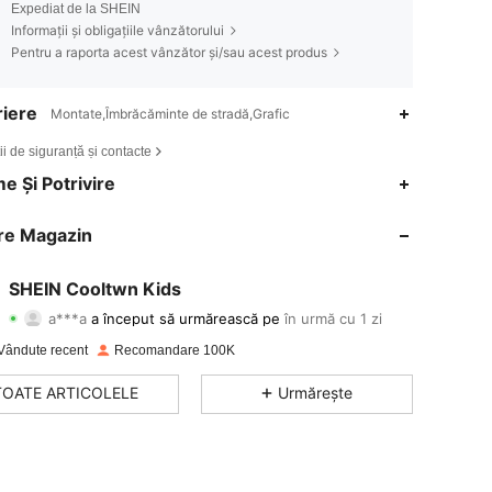
Expediat de la SHEIN
Informații și obligațiile vânzătorului
Pentru a raporta acest vânzător și/sau acest produs
iere
Montate,Îmbrăcăminte de stradă,Grafic
ii de siguranță și contacte
4,91
950
38K
e Și Potrivire
4,91
950
38K
re Magazin
4,91
950
38K
SHEIN Cooltwn Kids
a***a
a început să urmărească pe
în urmă cu 1 zi
4,91
950
38K
Evaluare
articole
Urmăritori
Vândute recent
Recomandare 100K
4,91
950
38K
TOATE ARTICOLELE
Urmărește
4,91
950
38K
4,91
950
38K