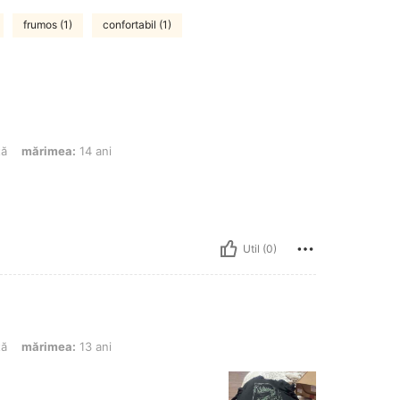
frumos (1)
confortabil (1)
: 14 ani
tă
mărimea:
14 ani
Util (0)
: 13 ani
tă
mărimea:
13 ani