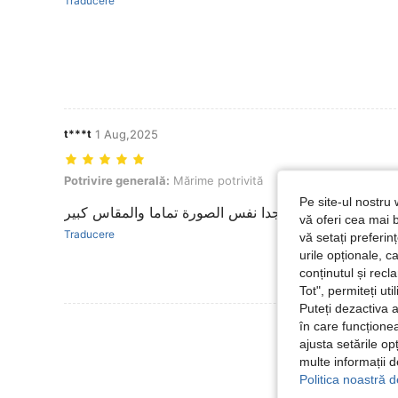
Traducere
t***t
1 Aug,2025
Potrivire generală: Mărime potrivită, Culoare: Kaki, mărimea: 15 ani
Potrivire generală:
Mărime potrivită
Culoare:
Kaki
mări
Pe site-ul nostru 
جميل جدا نفس الصورة تماما والمقاس كبير
vă oferi cea mai b
Traducere
vă setați preferi
urile opționale, c
conținutul și rec
Tot", permiteți ut
Puteți dezactiva 
Vezi Mai Multe
în care funcționea
ajusta setările op
multe informații 
Politica noastră d