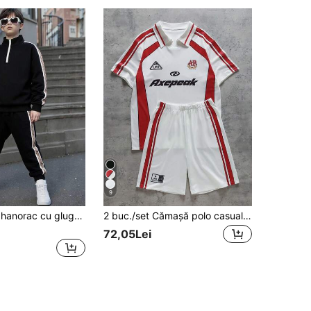
9
SHEIN Set cu hanorac cu glugă, mânecă lungă, larg și confortabil, potrivit pentru toamnă/iarnă
2 buc./set Cămașă polo casual pentru bărbați și adolescenți, cu guler, și pantaloni scurți
72,05Lei