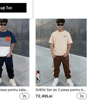
ați Tot
15
SHEIN Set 2 piese pentru băieți adolescenți, ținută casual minimalistă cu imprimeu cu litere, pulover cu guler rotund, potrivită pentru vară
SHEIN Set de 2 piese pentru băieți adolescenți, casual de zi cu zi, confortabil, cu imprimeu, tricou cu mânecă scurtă, guler rotund, croială largă și pantaloni drepți cu imprimeu și contrast de culoare, tricotat
72,49Lei