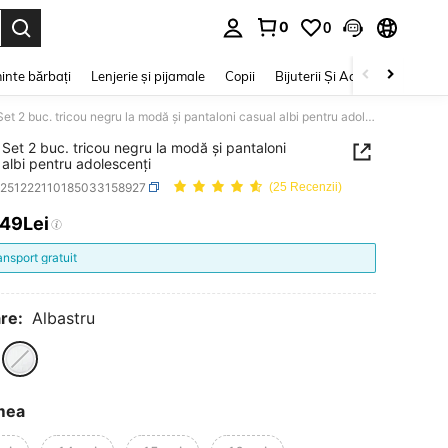
0
0
e. Press Enter to select.
inte bărbați
Lenjerie și pijamale
Copii
Bijuterii Și Accesorii
Frumu
SHEIN Set 2 buc. tricou negru la modă și pantaloni casual albi pentru adolescenți
Set 2 buc. tricou negru la modă și pantaloni
 albi pentru adolescenți
k251222110185033158927
(25 Recenzii)
,49Lei
ICE AND AVAILABILITY
ansport gratuit
re:
Albastru
mea