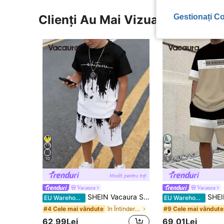
Gestionați Co
Clienți Au Mai Vizualizat
10
5
Vacaura
Vacaura
SHEIN Vacaura Set 2 buc. pentru adolescenți, tricou cu imprimeu grafic și pantaloni scurți tricotați, ținută confortabilă și versatilă, potrivită pentru primăvară, vară și toamnă
SHEIN Vacaura Set 2 buc. pentru adolescenți, tricou casual
EU Warehouse
EU Warehouse
în Întindere ușoară Tricouri coordonate pentru ado
#4 Cele mai vândute
#9 Cele mai vândute
62,99Lei
69,01Lei