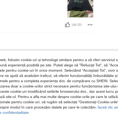
Util (0)
mea:
15 ani
web, folosim cookie-uri și tehnologii similare pentru a vă oferi serviciul so
ună experiență posibilă pe site. Puteți alege să "Refuzați Tot", să "Acce
nțele pentru cookie-uri în orice moment. Selectând "Acceptați Tot", vom 
are ne ajută să analizăm traficul, să oferim funcționalități îmbunătățite 
lamele pentru a completa experiența dvs. de cumpărare cu SHEIN. Sele
Util (0)
ilizarea doar a cookie-urilor strict necesare pentru funcționarea site-ului
aceste cookie-uri modificând setările browserului dvs., dar acest lucru 
 Recenzii
ză site-ul. Pentru a afla mai multe despre cookie-urile pe care le utiliz
ționale pentru cookie-uri, vă rugăm să selectați "Gestionați Cookie-uril
despre modul în care procesăm datele pe care le colectăm,
faceți clic a
e confidențialitate.