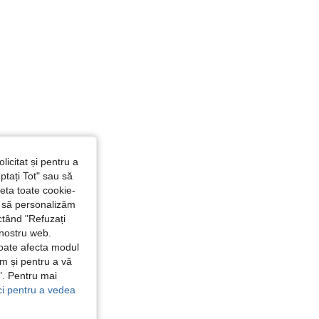
licitat și pentru a
ptați Tot" sau să
seta toate cookie-
și să personalizăm
ctând "Refuzați
 nostru web.
poate afecta modul
ăm și pentru a vă
e". Pentru mai
ici pentru a vedea