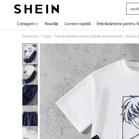
rochi
Use up 
Categorii
Noutăți
Livrare rapidă
Îmbrăcăminte pentru f
Domiciliu
Copii
Îmbrăcăminte pentru băieți adolescenți
Seturi 
/
/
/