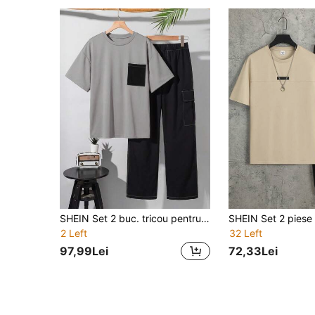
SHEIN Set 2 buc. tricou pentru adolescenți, cu mânecă scurtă, cu guler rotund și model cu litere în relief, buzunar cargo și pantaloni în culori contrastante, ținută sport casual, potrivită pentru ocazii de primăvară/vară, cum ar fi vacanță, școală, petrecere, modă și versatilă
2 Left
32 Left
97,99Lei
72,33Lei