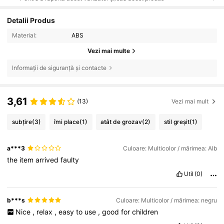
Detalii Produs
Material:
ABS
Vezi mai multe
Informații de siguranță și contacte
3,61
(13)
Vezi mai mult
subțire
(3)
îmi place
(1)
atât de grozav
(2)
stil greșit
(1)
a***3
Culoare: Multicolor / mărimea: Alb
the
item
arrived
faulty
Util
(0)
b***s
Culoare: Multicolor / mărimea: negru
Nice
,
relax
,
easy
to
use
,
good
for
children