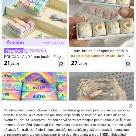
culori, ajută la ameliorarea anxietăți
i și la îmbunătățirea concentrării
1 buc. breloc cu capac de tastă în f
POKOJA
ormă de pisică, jucărie anti-stres pe
#4 Cele mai vândute
în ABS Jucării Fidget pentru adolescenți
POKOJA LAND 1 buc jucărie Fidget
ntru degete, tester pentru switch-ur
cu tastatură, breloc Fidget Clicker c
21
27
i de tastatură mecanică, inel pentru
,74Lei
,28Lei
u tastatură, cadouri Fidget cu buton
chei, decor de birou, decor de Hallo
pentru adulți pentru a ameliora stres
ween, charm pentru telefon, jucărie
ul și a trece timpul
creativă anti-anxietate pop pentru
degete, cadou de început de școală
Pe site-ul nostru web, folosim cookie-uri și tehnologii similare pentru a vă oferi serviciul
solicitat și pentru a vă oferi cea mai bună experiență posibilă pe site. Puteți alege să
"Refuzați Tot", să "Acceptați Tot" sau să vă setați preferințele pentru cookie-uri în orice
moment. Selectând "Acceptați Tot", vom seta toate cookie-urile opționale, care ne ajută
să analizăm traficul, să oferim funcționalități îmbunătățite și să personalizăm conținutul
și reclamele pentru a completa experiența dvs. de cumpărare cu SHEIN. Selectând