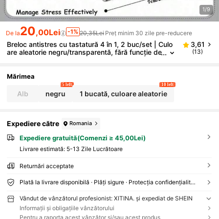
1/9
20
,00Lei
-1%
De la
20,35Lei
Preț minim 30 zile pre-reducere
Breloc antistres cu tastatură 4 în 1, 2 buc/set | Culo
3,61
are aleatorie negru/transparentă, fără funcție de
(13)
iluminare, stil aleatoriu negru/alb, articol mic și d
răguț, potrivit pentru chei/genți, fabricat din aliaj de
aluminiu și aliaj de zinc
Mărimea
5 left
10 left
Alb
negru
1 bucată, culoare aleatorie
Expediere către
Romania
Expediere gratuită(Comenzi ≥ 45,00Lei)
Livrare estimată:
5-13 Zile Lucrătoare
Returnări acceptate
Plată la livrare disponibilă · Plăți sigure · Protecția confidențialității
Vândut de vânzătorul profesionist: XITINA. și expediat de SHEIN
Informații și obligațiile vânzătorului
Pentru a raporta acest vânzător și/sau acest produs