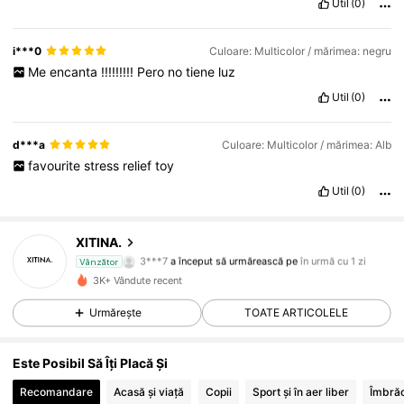
Util
(0)
i***0
Culoare: Multicolor / mărimea: negru
Me
encanta
!!!!!!!!!
Pero
no
tiene
luz
Util
(0)
d***a
Culoare: Multicolor / mărimea: Alb
favourite
stress
relief
toy
Util
(0)
XITINA.
20 Urmăritori
4,38
3***7
a început să urmărească pe
în urmă cu 1 zi
Vânzător
20 Urmăritori
4,38
3K+ Vândute recent
Urmărește
TOATE ARTICOLELE
Este Posibil Să Îți Placă Și
Recomandare
Acasă și viață
Copii
Sport și în aer liber
Îmbrăc