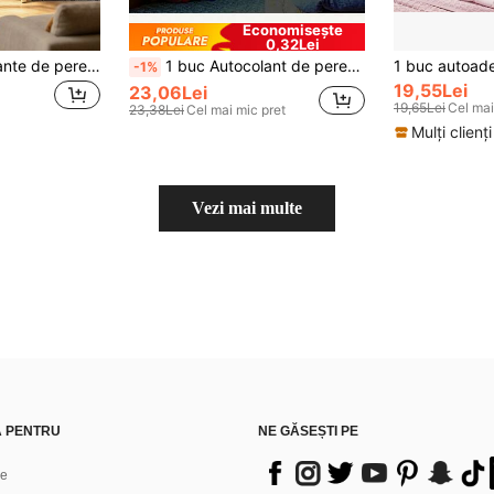
Economisește
0,32Lei
10/22 buc autocolante de perete 3D imitație marmură pentru faianță ceramică, panouri de perete autoadezive din PVC groase pentru decorarea casei - adeziv puternic, ușor de instalat
1 buc Autocolant de perete cu unicorn și fluture curcubeu strălucitor - Decal reutilizabil din PVC pentru dormitor, living și decor interior, cu modele de stele și nori
-1%
19,55Lei
23,06Lei
19,65Lei
Cel mai
23,38Lei
Cel mai mic pret
Mulți clienți
Vezi mai multe
Ă PENTRU
NE GĂSEȘTI PE
ne