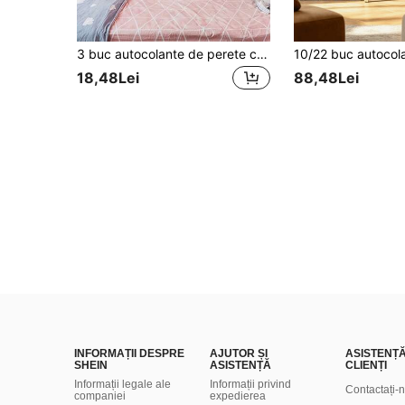
3 buc autocolante de perete creative, model curcubeu unicorn fluture autocolante de perete, dormitor intrare living verandă decorare casă autocolante de perete, autocolante detașabile, decalcomanii de decorare perete, autocolante, decal de perete, decal vinil pentru decorațiuni interioare, articole de decor de primăvară reîmprospătează-ți casa, autocolante de decorare Rama cadouri ziua de naștere absolvire
18,48Lei
88,48Lei
INFORMAȚII DESPRE
AJUTOR ȘI
ASISTENȚ
SHEIN
ASISTENȚĂ
CLIENȚI
Informații legale ale
Informații privind
Contactați-
companiei
expedierea