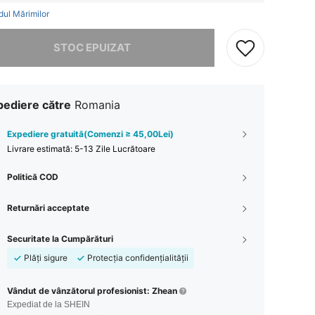
dul Mărimilor
rău, articolul are stoc epuizat.
STOC EPUIZAT
pediere către
Romania
Expediere gratuită(Comenzi ≥ 45,00Lei)
Livrare estimată:
5-13 Zile Lucrătoare
Politică COD
Returnări acceptate
Securitate la Cumpărături
Plăți sigure
Protecția confidențialității
Vândut de vânzătorul profesionist: Zhean
Expediat de la SHEIN