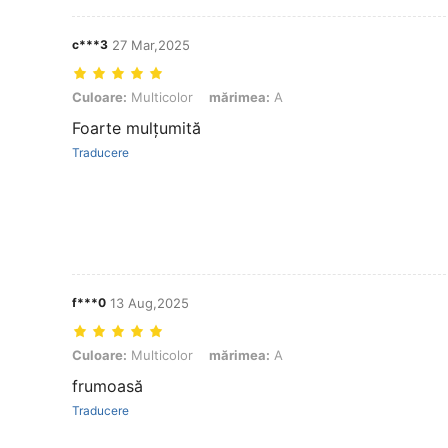
c***3
27 Mar,2025
Culoare: Multicolor, mărimea: A
Culoare:
Multicolor
mărimea:
A
Foarte mulțumită
Traducere
f***0
13 Aug,2025
Culoare: Multicolor, mărimea: A
Culoare:
Multicolor
mărimea:
A
frumoasă
Traducere