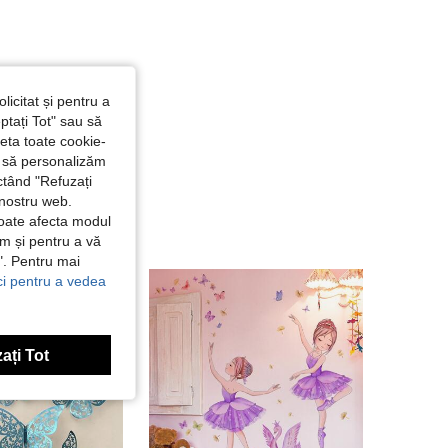
licitat și pentru a
ptați Tot" sau să
seta toate cookie-
și să personalizăm
ctând "Refuzați
 nostru web.
poate afecta modul
ăm și pentru a vă
e". Pentru mai
ici pentru a vedea
ați Tot