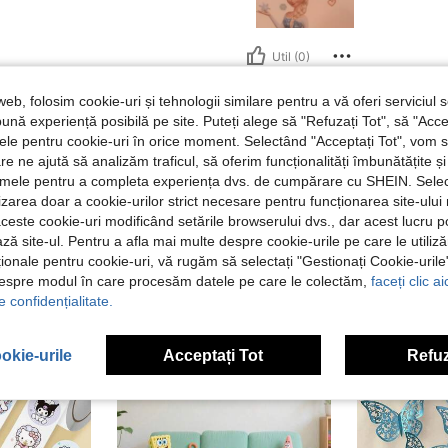
Util (0)
web, folosim cookie-uri și tehnologii similare pentru a vă oferi serviciul so
 Recenzii
ună experiență posibilă pe site. Puteți alege să "Refuzați Tot", să "Acce
nțele pentru cookie-uri în orice moment. Selectând "Acceptați Tot", vom 
are ne ajută să analizăm traficul, să oferim funcționalități îmbunătățite 
lamele pentru a completa experiența dvs. de cumpărare cu SHEIN. Sele
ilizarea doar a cookie-urilor strict necesare pentru funcționarea site-ului
aceste cookie-uri modificând setările browserului dvs., dar acest lucru 
ză site-ul. Pentru a afla mai multe despre cookie-urile pe care le utiliz
ționale pentru cookie-uri, vă rugăm să selectați "Gestionați Cookie-uril
despre modul în care procesăm datele pe care le colectăm,
faceți clic a
e confidențialitate.
okie-urile
Acceptați Tot
Refuz