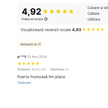
Culoare și sti
4,92
Calitate
Utilizare
Politica de recenzii
Vizualizează recenzii locale
4,93
distrează-te (1)
g***5
22 Nov,2024
Culoare: Multicolor, mărimea: A
Culoare:
Multicolor
mărimea:
A
Foarte frumoasă îmi place
Traducere