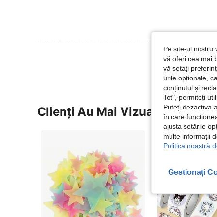
Pe site-ul nostru 
Vezi Mai Multe
vă oferi cea mai b
vă setați preferi
urile opționale, c
conținutul și rec
Tot", permiteți ut
Puteți dezactiva 
Clienți Au Mai Vizualizat
în care funcționea
ajusta setările op
multe informații 
Politica noastră d
Gestionați Co