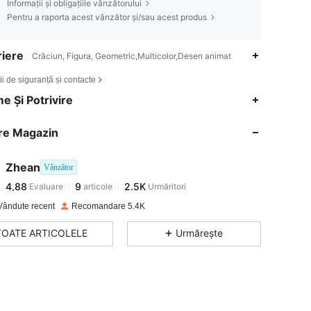
Informații și obligațiile vânzătorului
Pentru a raporta acest vânzător și/sau acest produs
iere
Crăciun, Figura, Geometric,Multicolor,Desen animat
ii de siguranță și contacte
4,88
9
2.5K
e Și Potrivire
re Magazin
4,88
9
2.5K
Zhean
Vânzător
4,88
9
2.5K
Evaluare
articole
Urmăritori
4***8
a plătit
în urmă cu 1 zi
Vândute recent
Recomandare 5.4K
4,88
9
2.5K
TOATE ARTICOLELE
Urmărește
4,88
9
2.5K
4,88
9
2.5K