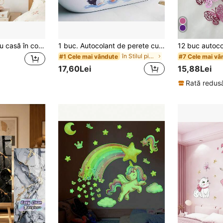
Autocolant mural cu casă în copac pentru zâne, elfă roz și iepuraș cu fluture, mural în acuarelă detașabil, potrivit pentru decorarea camerei de copii pentru fete, grădiniță, cameră de joacă și cameră de bebeluș, artă adezivă murală drăguță și visătoare
1 buc. Autocolant de perete cu pinguin drăguț înot, 20x60cm, design moale și adorabil, decor pentru baie pentru a crea o ambianță proaspătă
în Stilul picturii în ulei Autocolante de perete
#1 Cele mai vândute
#7 Cele mai vâ
17,60Lei
15,88Lei
Rată redusă