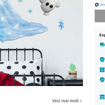
Ghi
Ne pare 
Ex
Vezi mai mult