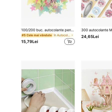
100/200 buc. autocolante pentru perete în formă de stele fosforescente, decalcomanii fluorescente pentru perete și tavan, fac dormitorul să strălucească ca cerul de noapte, decor pentru dormitor, decorațiune pentru casă
în Autocolante strălucitoare
#5 Cele mai vândute
24,65Lei
15,79Lei