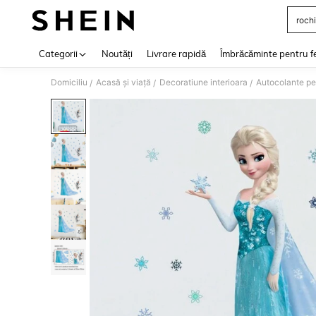
rochi
Use up 
Categorii
Noutăți
Livrare rapidă
Îmbrăcăminte pentru f
Domiciliu
Acasă și viață
Decoratiune interioara
Autocolante pe
/
/
/