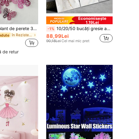
Economisește
1,19Lei
12 buc autocolant de perete 3D cu fluturi goli, autocolant fluture din hârtie roz pentru decor acasă, autocolante, decal de perete, decal vinil pentru decorațiuni interioare, articole de decor de primăvară, reîmprospătați-vă casa, autocolante decorative Rama, decor școlar, surpriză școlară, decor dormitor, decor cameră înapoi la școală, rechizite școlare
10/20/50 bucăți gresie autoadezive cu efect de marmură, autocolante din spumă de vinil, impermeabile și rezistente la umiditate, ușor de curățat și tăiat, pentru baie, sufragerie, bucătărie, renovare dormitor
-1%
în Rezistent la apă Autocolante fluture
ndute
88,99Lei
90,18Lei
Cel mai mic pret
 de retur