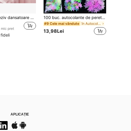
1 buc autoadeziv dansatoare de desene animate, pisică și fluture autocolant de perete pentru dormitor, living și decor de casă, autocolante, decal de perete, decal vinil pentru decorațiuni interioare, articole de decor de primăvară reîmprospătați-vă casa, autocolante decorative Rama cadouri ziua de naștere absolvire
100 buc. autocolante de perete în formă de stele fosforescente de 3 cm, 3D, decorative, din plastic, autoadezive, durabile, decor artistic pentru tavan, pereții dormitorului, cameră și baie
în Autocolante strălucitoare
#9 Cele mai vândute
 mic pret
13,98Lei
 fideli
APLICAȚIE