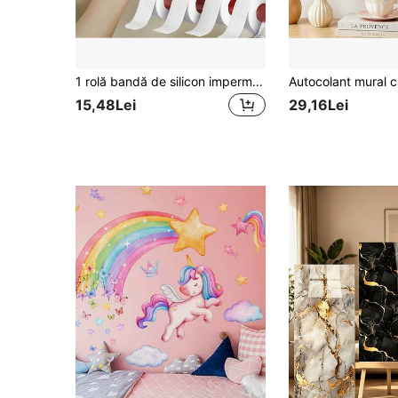
1 rolă bandă de silicon impermeabilă și rezistentă la mucegai pentru bucătărie și baie, autocolante, decal de perete, decal vinil pentru decorațiuni interioare, articole de decor de primăvară, reîmprospătează-ți casa, autocolante decorative Rama, cadouri de ziua de naștere, absolvire
15,48Lei
29,16Lei