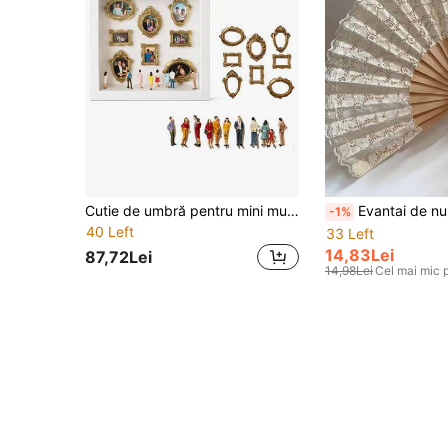
Cutie de umbră pentru mini muzeu DIY - Sărbătorește-ți amintirile prețioase într-un mod unic, Kit ramă pentru cutie de umbră cu afișaj foto personalizat și figurine miniaturale, Decor unic personalizat pentru amintiri
Evantai de nuntă spaniol vintage - Decor elegant cu dantelă florală, Evantai de mână pliabil din lemn natural pentru petrecerea miresei, Decor de nuntă 
-1%
40 Left
33 Left
14,83Lei
87,72Lei
14,98Lei
Cel mai mic 