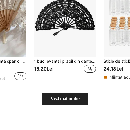
- Piesă centrală de masă elegantă sau cadou de nuntă - Durabil și ușor, Accesoriu pentru petrecerea miresei, Meșteșug rafinat
1 buc. evantai pliabil din dantelă, stil vintage, lucrat manual din bambus, cu ciucure, potrivit pentru femei, mirese, cosplay, decor pentru casă și nuntă
15,20Lei
24,18Lei
Înființat a
pret
Vezi mai multe