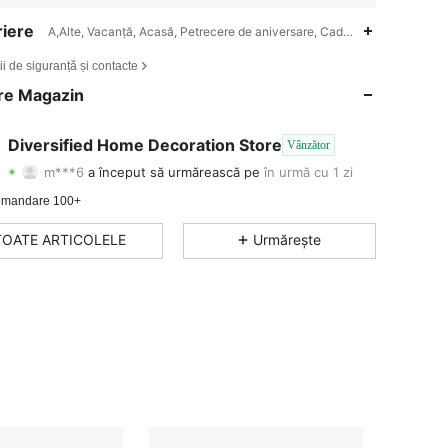
iere
A,Alte, Vacanţă, Acasă, Petrecere de aniversare, Cadou, Petrecere retro, 
4,81
7
86
ii de siguranță și contacte
4,81
7
86
re Magazin
4,81
7
86
Diversified Home Decoration Store
Vânzător
m***6
a început să urmărească pe
în urmă cu 1 zi
4,81
7
86
Evaluare
articole
Urmăritori
mandare 100+
4,81
7
86
TOATE ARTICOLELE
Urmărește
4,81
7
86
4,81
7
86
4,81
7
86
4,81
7
86