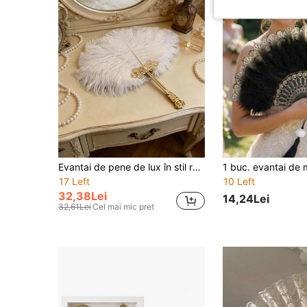
Evantai de pene de lux în stil retro de palat, încrustat cu mâner de diamant și perlă sculptat în aur, recuzită de fotografie Hanfu Cheongsam, evantai elegant de mână pentru petrecere, evantai la modă pentru decorul casei, sărbătoare de absolvire, instrument portabil esențial de vară
17 Left
10 Left
32,38Lei
14,24Lei
32,61Lei
Cel mai mic pret