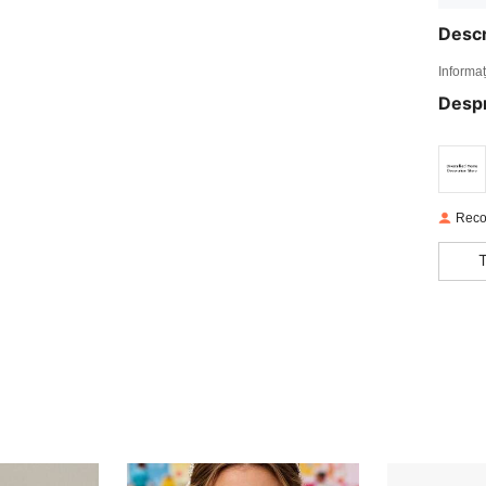
Descr
Informaț
Desp
Reco