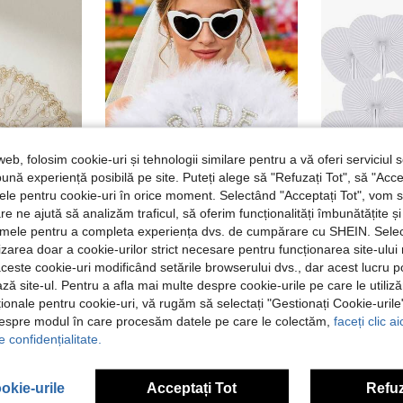
web, folosim cookie-uri și tehnologii similare pentru a vă oferi serviciul so
ună experiență posibilă pe site. Puteți alege să "Refuzați Tot", să "Acce
nțele pentru cookie-uri în orice moment. Selectând "Acceptați Tot", vom 
are ne ajută să analizăm traficul, să oferim funcționalități îmbunătățite 
lamele pentru a completa experiența dvs. de cumpărare cu SHEIN. Sele
ilizarea doar a cookie-urilor strict necesare pentru funcționarea site-ului
Evantai de mireasă elegant, rigid, cu inserții de perle, stil de mână, potrivit pentru viitoare mirese, pentru nuntă și petreceri de burlăcărie, accesoriu de nuntă, cadou pentru noucăsați, recuzit pentru spectacole și fotografie
1/1
EU Warehouse
Evantai de mână cu flori de cireș albe și imprimeu cu folie aurie, potrivit pentru uz casnic
aceste cookie-uri modificând setările browserului dvs., dar acest lucru 
15,50Lei
15,38Lei
15,59Lei
Cel mai mic pret
ză site-ul. Pentru a afla mai multe despre cookie-urile pe care le utiliz
ționale pentru cookie-uri, vă rugăm să selectați "Gestionați Cookie-uril
despre modul în care procesăm datele pe care le colectăm,
faceți clic a
e confidențialitate.
okie-urile
Acceptați Tot
Refuz