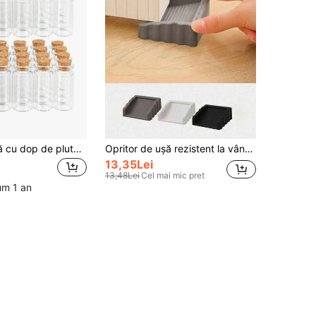
Sticle de sticlă cu dop de plută 5/30/50 buc 10 ml borcane de vrăji sticle de poțiune de Halloween decor dorințe sticle pentru Baby Shower nuntă favoruri petrecere decorare DIY artă accesorii de depozitare
Opritor de ușă rezistent la vânt din cauciuc creativ, opritor de ușă anti-ciupire anti-coliziune, potrivit pentru toate casele, decor perfect și accesoriu de pentru casă și birou
13,35Lei
13,48Lei
Cel mai mic pret
cum 1 an