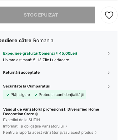
rău, articolul are stoc epuizat.
STOC EPUIZAT
pediere către
Romania
Expediere gratuită(Comenzi ≥ 45,00Lei)
Livrare estimată:
5-13 Zile Lucrătoare
Returnări acceptate
Securitate la Cumpărături
Plăți sigure
Protecția confidențialității
Vândut de vânzătorul profesionist: Diversified Home
Decoration Store
Expediat de la SHEIN
Informații și obligațiile vânzătorului
Pentru a raporta acest vânzător și/sau acest produs