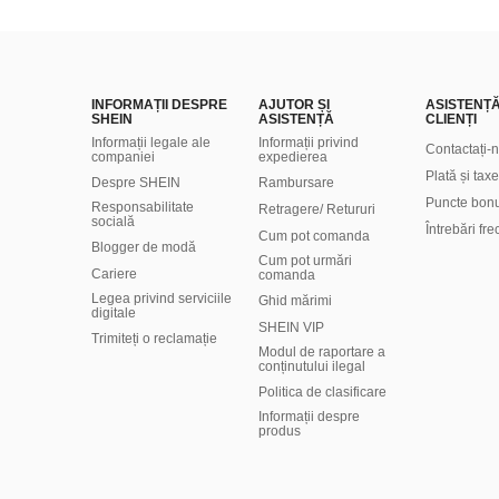
INFORMAȚII DESPRE
AJUTOR ȘI
ASISTENȚ
SHEIN
ASISTENȚĂ
CLIENȚI
Informații legale ale
Informații privind
Contactați-
companiei
expedierea
Plată și taxe
Despre SHEIN
Rambursare
Puncte bon
Responsabilitate
Retragere/ Retururi
socială
Întrebări fr
Cum pot comanda
Blogger de modă
Cum pot urmări
Cariere
comanda
Legea privind serviciile
Ghid mărimi
digitale
SHEIN VIP
Trimiteți o reclamație
Modul de raportare a
conținutului ilegal
Politica de clasificare
​Informații despre
produs