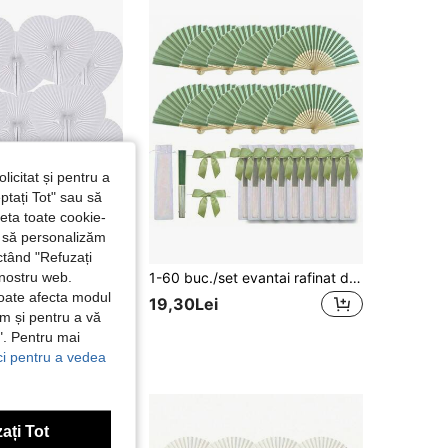
4,81
7
86
licitat și pentru a
ptați Tot" sau să
seta toate cookie-
și să personalizăm
ctând "Refuzați
 nostru web.
2/24/48/84/120 Evadatoare pliabile albe pentru nuntă, în formă de inimă, goale, pentru cadouri de petrecere, decorațiuni de nuntă, umplutură pentru pungi suvenir, pictură DIY, decorațiuni pentru petrecere de zi de naștere, spectacole pe scenă, evadatoare decorative
1-60 buc./set evantai rafinat din bambus, esențial pentru femei vara, evantai pliabil de mână cu ciucuri, evantai clasic pliabil potrivit pentru zone pitorești, fotografii de călătorie, accesorii pentru costume, petreceri, cadouri mici pentru prieteni, Crăciun, Halloween, cadouri de Ziua Recunoștinței
poate afecta modul
19,30Lei
ăm și pentru a vă
e". Pentru mai
ici pentru a vedea
ați Tot