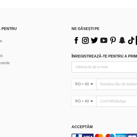
Ă PENTRU
NE GĂSEȘTI PE
ne
us
ÎNREGISTREAZĂ-TE PENTRU A PRIMI
ecvente
RO + 40
RO + 40
ACCEPTĂM