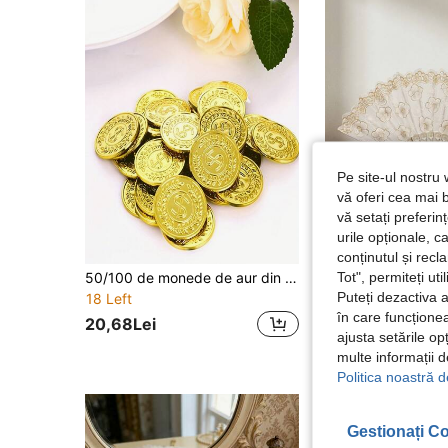
Pe site-ul nostru 
vă oferi cea mai b
vă setați preferi
urile opționale, c
conținutul și rec
Tot", permiteți ut
50/100 de monede de aur din plastic, potrivite pentru cadouri de petrecere, jocuri de vânătoare de comori și articole de petrecere, culoare: auriu
Cirelle
Puteți dezactiva 
18 Left
36 Left
în care funcționea
20,68Lei
ajusta setările op
10,67Lei
multe informații 
Politica noastră d
Gestionați Co