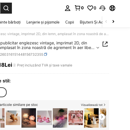
0
0
e. Press Enter to select.
inte bărbați
Lenjerie și pijamale
Copii
Bijuterii Și Accesorii
Frumu
Panou publicitar englezesc vintage, imprimat 2D, din lemn, amplasat în zona noastră de agrement în aer liber pentru a transmite informații precum băuturile oferite, creând o atmosferă plăcută și subliniind bucuria timpului petrecut și crearea de amintiri. Decor interior, Bar, Decorare perete bar
publicitar englezesc vintage, imprimat 2D, din
amplasat în zona noastră de agrement în aer liber
 a transmite informații precum băuturile oferite,
h260316151448156732355
 o atmosferă plăcută și subliniind bucuria timpului
t și crearea de amintiri. Decor interior, Bar,
,18Lei
ICE AND AVAILABILITY
Preț incluzând TVA și taxe vamale
re perete bar
 stil:
articole similare pe stoc
Vizualizează tot