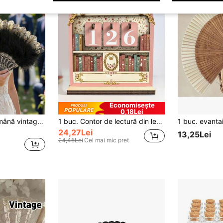
Economisește
0,18Lei
1 buc. evantai de mână vintage alb și negru cu pene, decorat cu dantelă aurie și ciucuri cu perle, stil elegant gotic Lolita victorian, pentru nuntă, mireasă, cosplay, costum de Halloween, recuzit foto, decor pentru petrecere de ceai, evantai de mână de lux pentru doame, baluri de machiaj, spectacole de dans, evantai pliabil vintage cu ciucuri, accesoriu esențial pentru răcorire în croaziere, vacanțe, pe plajă și camping
1 buc. Contor de lectură din lemn, poate fi folosit ca ornament de birou, calendar de birou amuzant sau obiect artizan din lemn, decor pentru bibliotecă și raft de cărți, tracker de cărți, cadou pentru cititori, cadou pentru pasionați de cărți, cadou de Crăciun pentru iubitorii de cărți
24,27Lei
13,25Lei
24,45Lei
Cel mai mic pret