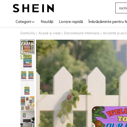
rochi
Use up 
Categorii
Noutăți
Livrare rapidă
Îmbrăcăminte pentru f
Domiciliu
Acasă și viață
Decoratiune interioara
Accente și acc
/
/
/