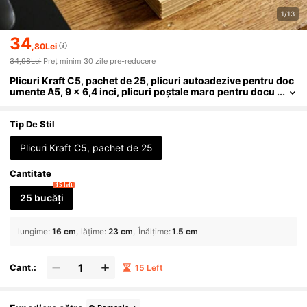
1/13
34
,80Lei
34,98Lei
Preț minim 30 zile pre-reducere
Plicuri Kraft C5, pachet de 25, plicuri autoadezive pentru doc
umente A5, 9 x 6,4 inci, plicuri poștale maro pentru docu
mente A4 pliate, scrisori, facturi și fotografii, rechizite re
zistente pentru birou, acasă, școală, afaceri
Tip De Stil
Plicuri Kraft C5, pachet de 25
Cantitate
15 left
25 bucăți
lungime
:
16 cm
lățime
:
23 cm
Înălțime
:
1.5 cm
Cant.:
15 Left