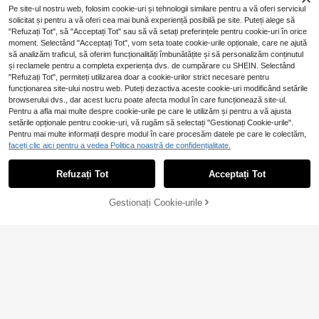
Pe site-ul nostru web, folosim cookie-uri și tehnologii similare pentru a vă oferi serviciul
solicitat și pentru a vă oferi cea mai bună experiență posibilă pe site. Puteți alege să
"Refuzați Tot", să "Acceptați Tot" sau să vă setați preferințele pentru cookie-uri în orice
moment. Selectând "Acceptați Tot", vom seta toate cookie-urile opționale, care ne ajută
să analizăm traficul, să oferim funcționalități îmbunătățite și să personalizăm conținutul
și reclamele pentru a completa experiența dvs. de cumpărare cu SHEIN. Selectând
"Refuzați Tot", permiteți utilizarea doar a cookie-urilor strict necesare pentru
funcționarea site-ului nostru web. Puteți dezactiva aceste cookie-uri modificând setările
browserului dvs., dar acest lucru poate afecta modul în care funcționează site-ul.
Pentru a afla mai multe despre cookie-urile pe care le utilizăm și pentru a vă ajusta
setările opționale pentru cookie-uri, vă rugăm să selectați "Gestionați Cookie-urile".
Dosar vertical extensibil porta
NEW
Pentru mai multe informații despre modul în care procesăm datele pe care le colectăm,
bil A4, organizator de documente, g
28 Left
10/20 buc Pungi de curier autoetan
faceți clic aici pentru a vedea Politica noastră de confidențialitate.
eantă pentru colectare hârtii cu 13
șabile anti-perforare îngroșate, plic
19
32
buzunare, depozitare documente p
,68Lei
19,74Lei
Preț minim
,99Lei
uri albe rezistente la apă pentru doc
e hârtie, ușor și portabil, perfect pen
Refuzați Tot
Acceptați Tot
umente de afaceri, plic logistic dura
tru acasă, birou, școală și călătorii d
bil, 6 dimensiuni disponibile
e afaceri, organizator practic de do
cumente, geantă de depozitare clas
Gestionați Cookie-urile
ADAUGĂ ÎN COȘ
ificată, St