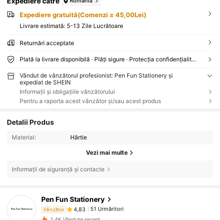
Expediere către
Romania
Expediere gratuită(Comenzi ≥ 45,00Lei)
Livrare estimată:
5-13 Zile Lucrătoare
Returnări acceptate
Plată la livrare disponibilă · Plăți sigure · Protecția confidențialității
Vândut de vânzătorul profesionist: Pen Fun Stationery și
expediat de SHEIN
Informații și obligațiile vânzătorului
Pentru a raporta acest vânzător și/sau acest produs
Detalii Produs
Material:
Hârtie
Vezi mai multe
Informații de siguranță și contacte
51 Urmăritori
4,83
Pen Fun Stationery
51 Urmăritori
4,83
Vânzător
p***o
a început să urmărească pe
în urmă cu 1 zi
51 Urmăritori
4,83
1.4K Vândute recent