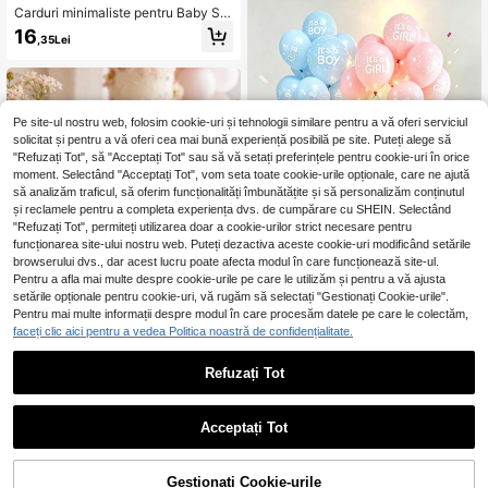
Carduri minimaliste pentru Baby Sh
ower, albe, duble fețe, groase, pentr
16
,35Lei
u previziuni și urări, joc de petrecer
e și carte de mesaje, pentru Gender
Reveal și părinți viitori
Pe site-ul nostru web, folosim cookie-uri și tehnologii similare pentru a vă oferi serviciul
solicitat și pentru a vă oferi cea mai bună experiență posibilă pe site. Puteți alege să
"Refuzați Tot", să "Acceptați Tot" sau să vă setați preferințele pentru cookie-uri în orice
moment. Selectând "Acceptați Tot", vom seta toate cookie-urile opționale, care ne ajută
să analizăm traficul, să oferim funcționalități îmbunătățite și să personalizăm conținutul
și reclamele pentru a completa experiența dvs. de cumpărare cu SHEIN. Selectând
"Refuzați Tot", permiteți utilizarea doar a cookie-urilor strict necesare pentru
funcționarea site-ului nostru web. Puteți dezactiva aceste cookie-uri modificând setările
browserului dvs., dar acest lucru poate afecta modul în care funcționează site-ul.
Pentru a afla mai multe despre cookie-urile pe care le utilizăm și pentru a vă ajusta
setările opționale pentru cookie-uri, vă rugăm să selectați "Gestionați Cookie-urile".
Pentru mai multe informații despre modul în care procesăm datele pe care le colectăm,
1 set de cutii cadou extra mari pentr
u dezvăluirea genului, potrivite pent
faceți clic aici pentru a vedea Politica noastră de confidențialitate.
15
,13Lei
ru dezvăluirea genului, baby showe
r și decorarea petrecerii de zi de na
10
Refuzați Tot
ștere, accesorii pentru petrecere ba
by shower pentru băiețel sau fetiță,
1/5/10/20/30/50 buc. carduri cu te
accesorii pentru petrecere de dezv
mă fundiță pentru predicții și sfaturi
15
,03Lei
ăluire a genului, decor pentru petre
baby shower, carduri pentru joc de
Acceptați Tot
cere pentru bebeluș, accesorii pentr
dezvăluire a genului, pentru părinți
u bebeluș
viitori, anunțarea bebelușului, dezv
ăluirea genului, cadouri și decorațiu
Gestionați Cookie-urile
ADAUGĂ ÎN COȘ
ni de petrecere (disponibile în 2 stilu