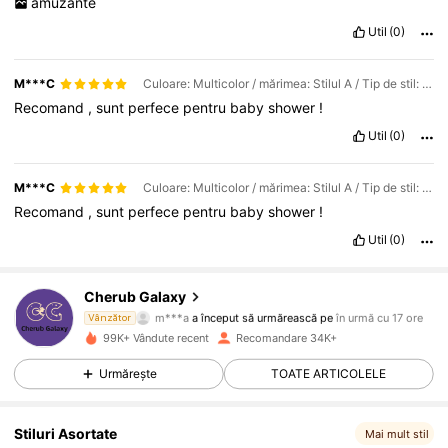
amuzante
Util
(0)
M***C
Culoare: Multicolor / mărimea: Stilul A / Tip de stil: 20 buc
Recomand
,
sunt
perfece
pentru
baby
shower
!
Util
(0)
M***C
Culoare: Multicolor / mărimea: Stilul A / Tip de stil: 10 buc
Recomand
,
sunt
perfece
pentru
baby
shower
!
Util
(0)
4.4K Urmăritori
4,85
Cherub Galaxy
m***a
a început să urmărească pe
în urmă cu 17 ore
Vânzător
3***0
navighează
99K+ Vândute recent
Recomandare 34K+
4.4K Urmăritori
4,85
Urmărește
TOATE ARTICOLELE
4.4K Urmăritori
4,85
Stiluri Asortate
Mai mult stil