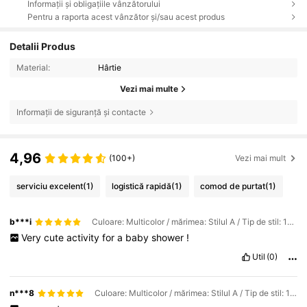
Informații și obligațiile vânzătorului
Pentru a raporta acest vânzător și/sau acest produs
Detalii Produs
Material:
Hârtie
Vezi mai multe
Informații de siguranță și contacte
4,96
(100+)
Vezi mai mult
serviciu excelent
(1)
logistică rapidă
(1)
comod de purtat
(1)
b***i
Culoare: Multicolor / mărimea: Stilul A / Tip de stil: 10 buc
Very
cute
activity
for
a
baby
shower
!
Util
(0)
n***8
Culoare: Multicolor / mărimea: Stilul A / Tip de stil: 10 buc