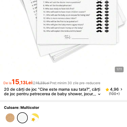
1/11
15
,13Lei
De la
15,23Lei
Preț minim 30 zile pre-reducere
20 de cărți de joc "Cine este mama sau tata?", cărți
4,96
de joc pentru petrecerea de baby shower, jocur
(100+)
i și activități pentru petrecerea de baby showe
r, jocuri distractive pentru baby shower, pentru băia
t sau fată
Culoare: Multicolor