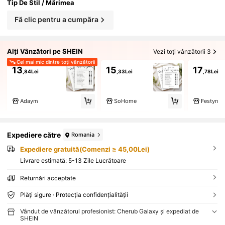
Tip De Stil / Mărimea
Fă clic pentru a cumpăra
Alți Vânzători pe SHEIN
Vezi toți vânzătorii 3
Cel mai mic dintre toți vânzătorii
13
15
17
,84Lei
,33Lei
,78Lei
Adaym
SoHome
Festyn
Expediere către
Romania
Expediere gratuită(Comenzi ≥ 45,00Lei)
Livrare estimată:
5-13 Zile Lucrătoare
Returnări acceptate
Plăți sigure · Protecția confidențialității
Vândut de vânzătorul profesionist: Cherub Galaxy și expediat de
SHEIN