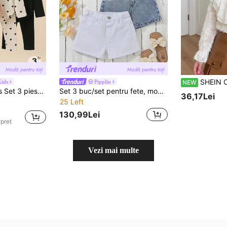
SHEIN Cămașă albă cu mânecă lungă și guler Peter 
ids
Pipplin
NEW
 pantaloni, imprimeu all-over cu fundițe, model cu fundițe, roșu trandafir, culoare uni, set casual fashion
Set 3 buc/set pentru fete, modă nouă, casual, moale, boho, bumbac spălat cu piatră, alb, negru, albastru, pantaloni scurți din denim lejer, primăvară/vară, pentru ținute zilnice de primăvară/vară, streetwear, plajă, vacanță, haine casual, blugi grafici, seturi trei piese, seturi trei piese pentru copii de 2 ani, seturi trei piese de vară, seturi casual trei piese
36,17Lei
25 Left
130,99Lei
 pret
Vezi mai multe