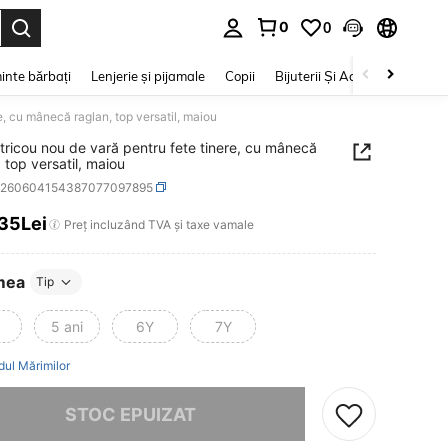
0
0
e. Press Enter to select.
inte bărbați
Lenjerie și pijamale
Copii
Bijuterii Și Accesorii
Frumu
re, cu mânecă raglan, top versatil, maiou
 tricou nou de vară pentru fete tinere, cu mânecă
 top versatil, maiou
k260604154387077097895
,35Lei
ICE AND AVAILABILITY
Preț incluzând TVA și taxe vamale
mea
Tip
5 ani
6Y
7Y
dul Mărimilor
rău, articolul are stoc epuizat.
STOC EPUIZAT