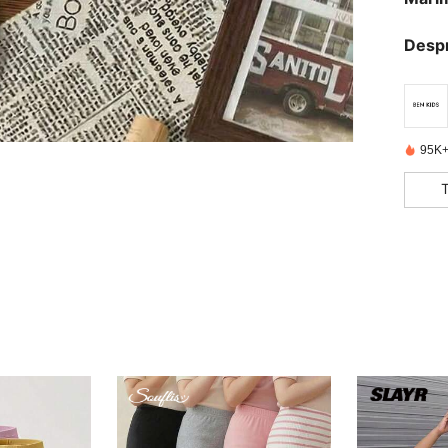
Desp
95K+