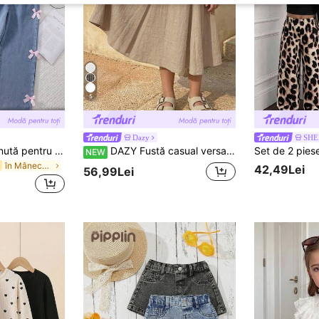
5
Dazy
SHE
SHEIN Sparklyn Ținută pentru fete din 2 piese, cămașă roz și albă cu dungi verticale, cu nasturi și mânecă lungă, asortată cu pantaloni bleumarin din denim sintetic cu decor cu fundă, confortabilă, la modă și versatilă, potrivită pentru purtare casual zilnică pentru copii
DAZY Fustă casual versatilă pentru uz zilnic, plisată, culoare uni, pentru fete tinere
NEW
în Mânecă lungă Tricouri coordonate pentru fete ti
42,49Lei
56,99Lei