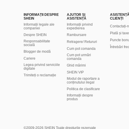
INFORMAȚII DESPRE
AJUTOR ȘI
ASISTENȚ
SHEIN
ASISTENȚĂ
CLIENȚI
Informații legale ale
Informații privind
Contactați-
companiei
expedierea
Plată și taxe
Despre SHEIN
Rambursare
Puncte bon
Responsabilitate
Retragere/ Retururi
socială
Întrebări fr
Cum pot comanda
Blogger de modă
Cum pot urmări
Cariere
comanda
Legea privind serviciile
Ghid mărimi
digitale
SHEIN VIP
Trimiteți o reclamație
Modul de raportare a
conținutului ilegal
Politica de clasificare
​Informații despre
produs
©2009-2026 SHEIN Toate drepturile rezervate