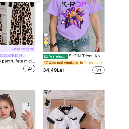
14
SHEIN Tricou Kpop Girl cu imprimeu grafic, guler rotund, mânecă scurtă, casual, versatil
IN SLAYR KIDS
EU Warehouse
Set de 2 piese pentru fete mici, modă casual, toamnă/iarnă, tricou negru cu mânecă lungă și volane + pantaloni cu imprimeu leopard
în înapoi la școală Topuri pentru fete tinere
#7 Cele mai vândute
34,49Lei