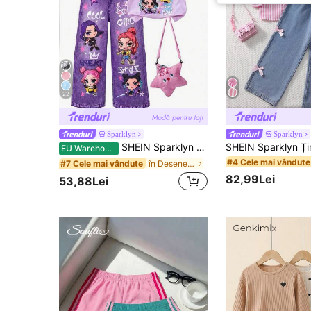
22
Sparklyn
Sparklyn
SHEIN Sparklyn Set de 2 piese pentru fete, tricou mov cu mânecă scurtă și guler rotund, cu imprimeu drăguț de desene animate anime, pantaloni lungi cu croială dreaptă și imprimeu de imitație denim, cu buzunare, ținută de modă pentru copii de vară, vibrație estivală vibrantă, atrăgătoare pentru călătorii și școală
EU Warehouse
#4 Cele mai vândute
în Desene animate Tricouri coordonate pentru fete
#7 Cele mai vândute
82,99Lei
53,88Lei