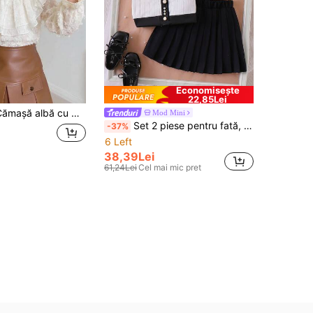
Economisește
22,85Lei
Pan, stil preppy, drăguț, casual și versatil, cu volane, pentru fete, pentru școală, toamnă-iarnă
Mod Mini
Set 2 piese pentru fată, stil școlar elegant, top cu mânecă scurtă și fundă plisată, cu fundă 3D și contrast de culori, pentru vară
-37%
6 Left
38,39Lei
61,24Lei
Cel mai mic pret