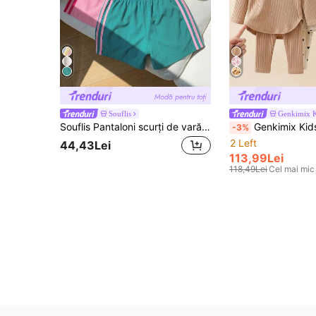
Souflis
Genkimix K
Souflis Pantaloni scurți de vară cu dungi pentru fete, din material moale și confortabil, casual pentru copii, cu talie elastică, dungi fine, pentru zi de zi
Genkimix Kids Set 3 piese pentru fetițe toddler, nou, din pluș, cu dungi duble, guler rotund, tiv curbat, mânecă lungă, top și
-3%
2 Left
44,43Lei
113,99Lei
118,49Lei
Cel mai mic