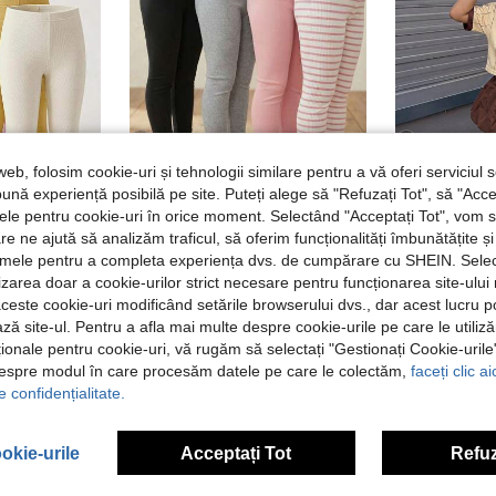
web, folosim cookie-uri și tehnologii similare pentru a vă oferi serviciul so
8
5
ună experiență posibilă pe site. Puteți alege să "Refuzați Tot", să "Acce
nțele pentru cookie-uri în orice moment. Selectând "Acceptați Tot", vom 
are ne ajută să analizăm traficul, să oferim funcționalități îmbunătățite 
Souflis
SHE
lamele pentru a completa experiența dvs. de cumpărare cu SHEIN. Sele
lci și drăguți, cu imprimeu pisică și fundă, versatili, moi, confortabili, din tricot ribat, cu tiv ribat, set multi-piese
Souflis Souflis Colanți elastici pentru fete, din 4 piese, cu imprimeu floral dulce și modele cu dungi, în culori versatile, roz, gri și negru. Acești pantaloni moi tricotați cu nervuri, pentru prieteni jucăuși, includ detalii elegante cu salată verde, confecționați dintr-un material moale pentru ținute casual de toate anotimpurile și articole esențiale de bază pentru suprapunere în straturi pentru copiii activi.
NEW
ilizarea doar a cookie-urilor strict necesare pentru funcționarea site-ului
44,99Lei
78,29Lei
aceste cookie-uri modificând setările browserului dvs., dar acest lucru 
ză site-ul. Pentru a afla mai multe despre cookie-urile pe care le utiliz
ționale pentru cookie-uri, vă rugăm să selectați "Gestionați Cookie-uril
despre modul în care procesăm datele pe care le colectăm,
faceți clic a
e confidențialitate.
okie-urile
Acceptați Tot
Refuz