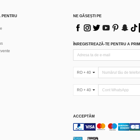
Ă PENTRU
NE GĂSEȘTI PE
ne
us
ÎNREGISTREAZĂ-TE PENTRU A PRIMI
ecvente
RO + 40
RO + 40
ACCEPTĂM