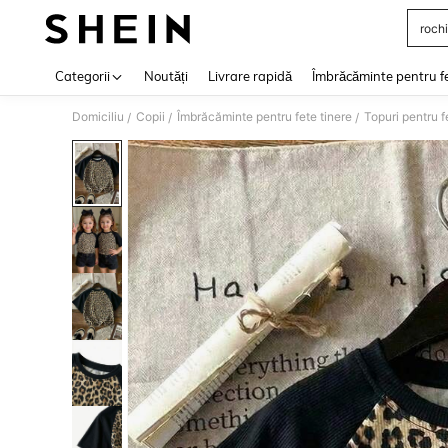
rochi
Use up 
Categorii
Noutăți
Livrare rapidă
Îmbrăcăminte pentru f
Domiciliu
Copii
Îmbrăcăminte pentru fete tinere
Topuri pentru f
/
/
/