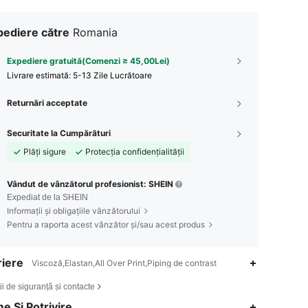
pediere către
Romania
Expediere gratuită(Comenzi ≥ 45,00Lei)
Livrare estimată:
5-13 Zile Lucrătoare
Returnări acceptate
Securitate la Cumpărături
Plăți sigure
Protecția confidențialității
Vândut de vânzătorul profesionist: SHEIN
Expediat de la SHEIN
Informații și obligațiile vânzătorului
Pentru a raporta acest vânzător și/sau acest produs
iere
Viscoză,Elastan,All Over Print,Piping de contrast
ii de siguranță și contacte
4,70
187
4.8K
e Și Potrivire