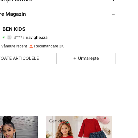
4,70
187
4.8K
re Magazin
4,70
187
4.8K
BEN KIDS
S***s
navighează
4,70
187
4.8K
Evaluare
articole
Urmăritori
 Vândute recent
Recomandare 3K+
4,70
187
4.8K
TOATE ARTICOLELE
Urmărește
4,70
187
4.8K
4,70
187
4.8K
4,70
187
4.8K
4,70
187
4.8K
4,70
187
4.8K