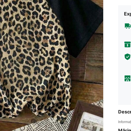
Ex
Descr
Informaț
Mărim