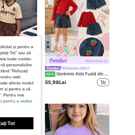
licitat și pentru a
8
ptați Tot" sau să
seta toate cookie-
și să personalizăm
IN SLAYR KIDS
Genkimix Kids
ctând "Refuzați
SHEIN Set pentru fată tânără, stil sportiv casual la modă, top cu mânecă scurtă și pantaloni scurți cu croială dreaptă
Genkimix Kids Fustă din denim casual și drăguță pentru fete, cu broderie cu căpșuni
NEW
 nostru web.
55,99Lei
poate afecta modul
ăm și pentru a vă
e". Pentru mai
ici pentru a vedea
ați Tot